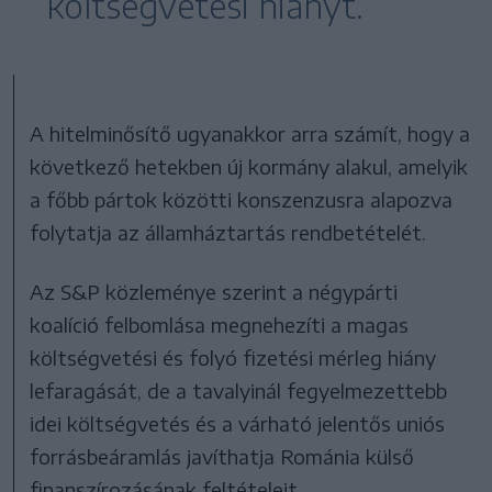
költségvetési hiányt.
A hitelminősítő ugyanakkor arra számít, hogy a
következő hetekben új kormány alakul, amelyik
a főbb pártok közötti konszenzusra alapozva
folytatja az államháztartás rendbetételét.
Az S&P közleménye szerint a négypárti
koalíció felbomlása megnehezíti a magas
költségvetési és folyó fizetési mérleg hiány
lefaragását, de a tavalyinál fegyelmezettebb
idei költségvetés és a várható jelentős uniós
forrásbeáramlás javíthatja Románia külső
finanszírozásának feltételeit.