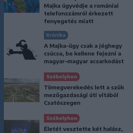
Majka ügyvédje a romániai
telefonszámról érkezett
fenyegetés miatt
Krónika
A Majka-ügy csak a jéghegy
csúcsa, be kellene fejezni a
magyar–magyar acsarkodást
Székelyhon
Tömegverekedés lett a szűk
mezőgazdasági úti vitából
Csatószegen
Székelyhon
Életét vesztette két halász,