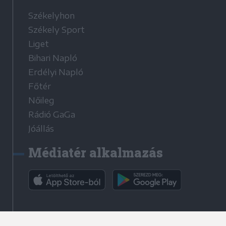
Székelyhon
Székely Sport
Liget
Bihari Napló
Erdélyi Napló
Főtér
Nőileg
Rádió GaGa
Jóállás
Médiatér alkalmazás
Rádió GaGa alkalmazás