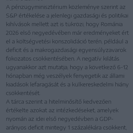
A pénzügyminisztérium közleménye szerint az
S&P értékelése a jelenlegi gazdasági és politikai
kihívások mellett azt is tükrözi, hogy Románia
2026 első negyedévében már eredményeket ért
el a költségvetési konszolidáció terén, például a
deficit és a makrogazdasági egyensúlyzavarok
fokozatos csökkentésében. A negatív kilátás
ugyanakkor azt mutatja, hogy a következő 6-12
hónapban még veszélyek fenyegetik az állami
kiadások lefaragását és a külkereskedelmi hiány
csökkentését.
A tárca szerint a hitelminősítő kedvezően
értékelte azokat az intézkedéseket, amelyek
nyomán az idei első negyedévben a GDP-
arányos deficit mintegy 1 százalékára csökkent,