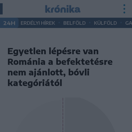
•
•
•
24H
ERDÉLYI HÍREK
BELFÖLD
KÜLFÖLD
G
Egyetlen lépésre van
Románia a befektetésre
nem ajánlott, bóvli
kategóriától