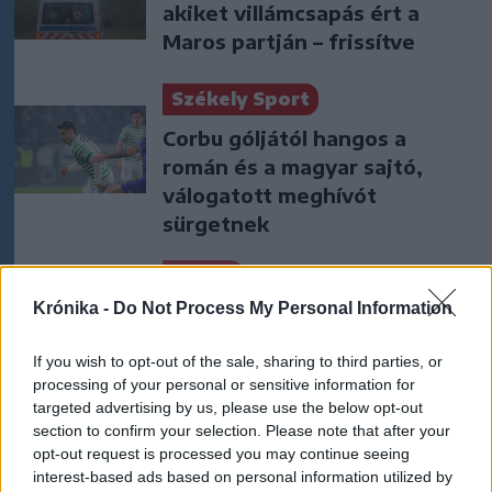
akiket villámcsapás ért a
Maros partján – frissítve
Székely Sport
Corbu góljától hangos a
román és a magyar sajtó,
válogatott meghívót
sürgetnek
Nőileg
Krónika -
Do Not Process My Personal Information
Sándor Ella: Na, indíts, s
menjünk!
If you wish to opt-out of the sale, sharing to third parties, or
processing of your personal or sensitive information for
targeted advertising by us, please use the below opt-out
section to confirm your selection. Please note that after your
opt-out request is processed you may continue seeing
interest-based ads based on personal information utilized by