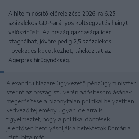
A hitelminősítő előrejelzése 2026-ra 6,25
százalékos GDP-arányos költségvetés hiányt
valószínűsít. Az ország gazdasága idén
stagnálhat, jövőre pedig 2,5 százalékos
növekedés következhet, tájékoztat az
Agerpres hírügynökség.
Alexandru Nazare ügyvezető pénzügyminiszter
szerint az ország szuverén adósbesorolásának
megerősítése a bizonytalan politikai helyzetben
kedvező fejlemény ugyan, de arra is
figyelmeztet, hogy a politikai döntések
jelentősen befolyásolják a befektetők Románia
iránti bizalmát.