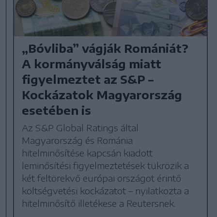
„Bóvliba” vágják Romániát?
A kormányválság miatt
figyelmeztet az S&P –
Kockázatok Magyarország
esetében is
Az S&P Global Ratings által
Magyarország és Románia
hitelminősítése kapcsán kiadott
leminősítési figyelmeztetések tükrözik a
két feltörekvő európai országot érintő
költségvetési kockázatot – nyilatkozta a
hitelminősítő illetékese a Reutersnek.