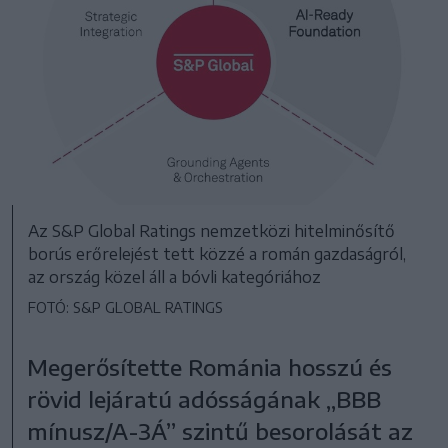
Az S&P Global Ratings nemzetközi hitelminősítő
borús erőrelejést tett közzé a román gazdaságról,
az ország közel áll a bóvli kategóriához
FOTÓ: S&P GLOBAL RATINGS
Megerősítette Románia hosszú és
rövid lejáratú adósságának ,,BBB
mínusz/A-3Á” szintű besorolását az