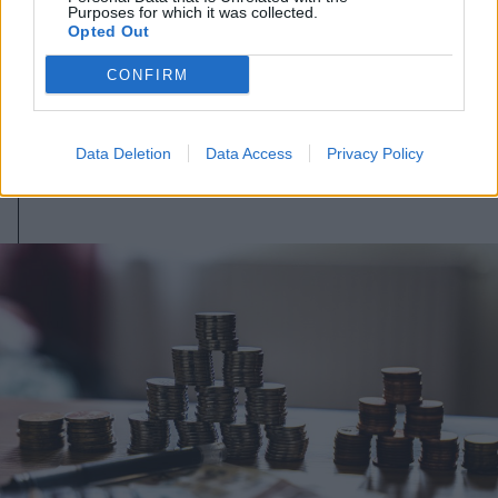
Transelectrica: sikerült az előre
Purposes for which it was collected.
Opted Out
becsültnél és az előző évekhez
képest kevesebb áramot
CONFIRM
fogyasztani a hónap eleje óta
Data Deletion
Data Access
Privacy Policy