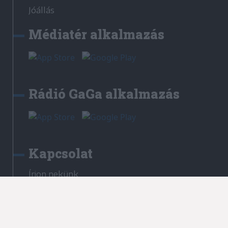
Jóállás
Médiatér alkalmazás
Rádió GaGa alkalmazás
Kapcsolat
Írjon nekünk