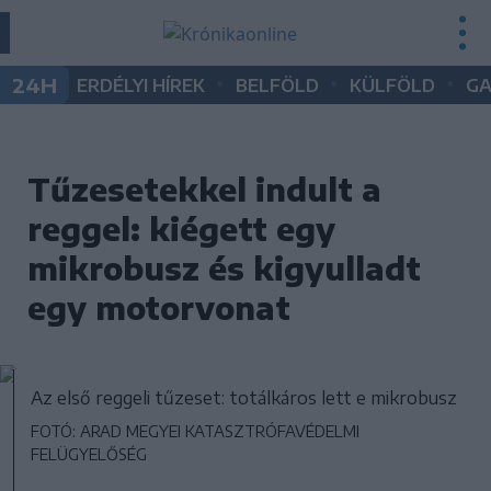
•
•
•
24H
ERDÉLYI HÍREK
BELFÖLD
KÜLFÖLD
G
Tűzesetekkel indult a
reggel: kiégett egy
mikrobusz és kigyulladt
egy motorvonat
Az első reggeli tűzeset: totálkáros lett e mikrobusz
FOTÓ: ARAD MEGYEI KATASZTRÓFAVÉDELMI
FELÜGYELŐSÉG