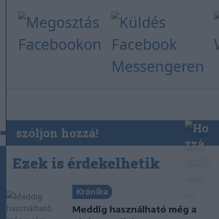
szóljon hozzá!
Ezek is érdekelhetik
Krónika
Meddig használható még a