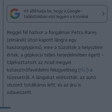
Itt állíthatja be, hogy a Google-
találatokban elöl legyen a Krónika!
Reggel fél hatkor a forgalmas Petru Rareș
(zimándi) úton kapott lángra egy
haszongépjármű, mire a tűzoltók a helyszínre
értek, a gépkocsi teljes terjedelmében égett –
tájékoztatott az Arad megyei
katasztrófavédelmi felügyelőség (
ISU
) a
tűzesetről. A lángokat eloltották, az autó
viszont totálkáros lett, és az áru is
odaveszett.