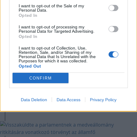
I want to opt-out of the Sale of my
Personal Data.
Opted In
A rovat további cikkei
I want to opt-out of processing my
Personal Data for Targeted Advertising.
Opted In
I want to opt-out of Collection, Use,
Retention, Sale, and/or Sharing of my
2026. augusztus 08., szombat
Personal Data that Is Unrelated with the
Purposes for which it was collected.
Láthatatlanul apadnak Erdély
Opted Out
vízkészletei – hiába hoz özönvizet
CONFIRM
egy nyári zivatar
Data Deletion
Data Access
Privacy Policy