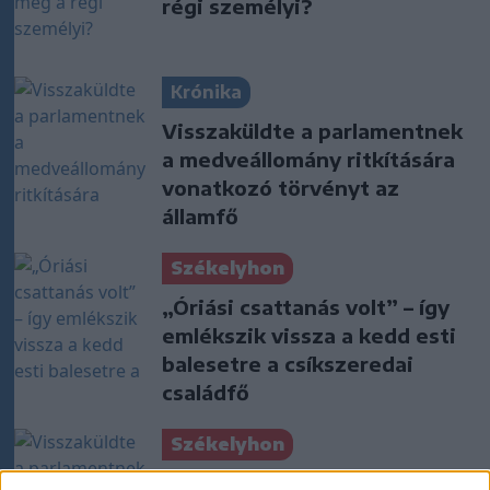
régi személyi?
Krónika
Visszaküldte a parlamentnek
a medveállomány ritkítására
vonatkozó törvényt az
államfő
Székelyhon
„Óriási csattanás volt” – így
emlékszik vissza a kedd esti
balesetre a csíkszeredai
családfő
Székelyhon
Visszaküldte a parlamentnek