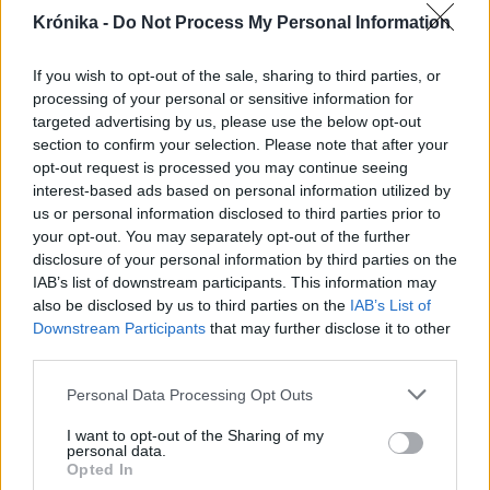
Nicușor Dan a közel 900
Krónika -
Do Not Process My Personal Information
medve kilövését lehetővé
tevő törvényt
If you wish to opt-out of the sale, sharing to third parties, or
processing of your personal or sensitive information for
targeted advertising by us, please use the below opt-out
Székely Sport
section to confirm your selection. Please note that after your
Egyetlen székelyföldi
opt-out request is processed you may continue seeing
interest-based ads based on personal information utilized by
résztvevő lesz a futsal 2.
us or personal information disclosed to third parties prior to
Ligában
your opt-out. You may separately opt-out of the further
disclosure of your personal information by third parties on the
Nőileg
IAB’s list of downstream participants. This information may
also be disclosed by us to third parties on the
IAB’s List of
Sándor Ella: Na, indíts, s
Downstream Participants
that may further disclose it to other
menjünk!
third parties.
Personal Data Processing Opt Outs
I want to opt-out of the Sharing of my
personal data.
Opted In