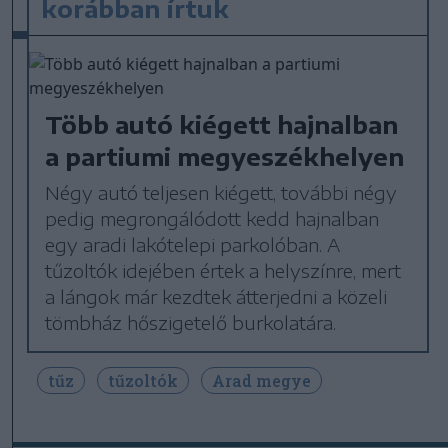
korábban írtuk
Több autó kiégett hajnalban
a partiumi megyeszékhelyen
Négy autó teljesen kiégett, további négy
pedig megrongálódott kedd hajnalban
egy aradi lakótelepi parkolóban. A
tűzoltók idejében értek a helyszínre, mert
a lángok már kezdtek átterjedni a közeli
tömbház hőszigetelő burkolatára.
tűz
tűzoltók
Arad megye