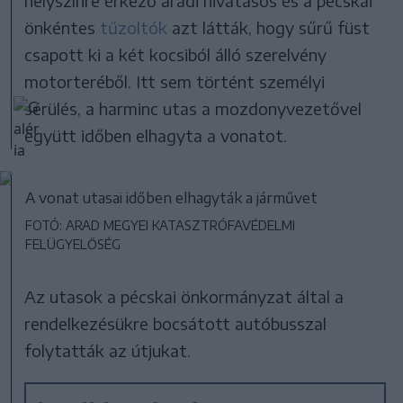
helyszínre érkező aradi hivatásos és a pécskai
önkéntes
tűzoltók
azt látták, hogy sűrű füst
csapott ki a két kocsiból álló szerelvény
motorteréből. Itt sem történt személyi
sérülés, a harminc utas a mozdonyvezetővel
együtt időben elhagyta a vonatot.
A vonat utasai időben elhagyták a járművet
FOTÓ: ARAD MEGYEI KATASZTRÓFAVÉDELMI
FELÜGYELŐSÉG
Az utasok a pécskai önkormányzat által a
rendelkezésükre bocsátott autóbusszal
folytatták az útjukat.