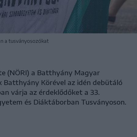
dén a tusványosozókat
te (NÖRI) a Batthyány Magyar
ok Batthyány Körével az idén debütáló
n várja az érdeklődőket a 33.
gyetem és Diáktáborban Tusványoson.