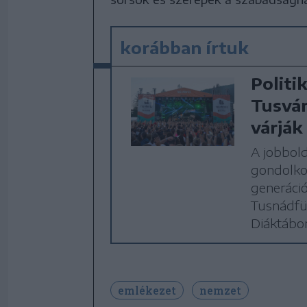
korábban írtuk
Politik
Tusván
várják
A jobbold
gondolkod
generáci
Tusnádfü
Diáktábor
emlékezet
nemzet