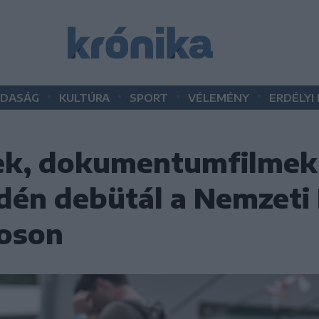
•
•
•
•
DASÁG
KULTÚRA
SPORT
VÉLEMÉNY
ERDÉLYI
zek, dokumentumfilmek
idén debütál a Nemzeti
yoson