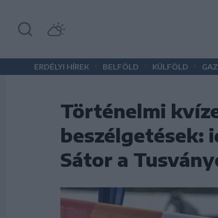
•
•
•
ERDÉLYI HÍREK
BELFÖLD
KÜLFÖLD
GAZ
Történelmi kví
beszélgetések: 
Sátor a Tusván