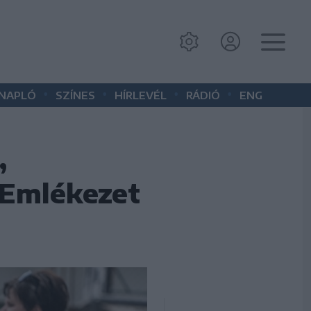
•
•
•
•
 NAPLÓ
SZÍNES
HÍRLEVÉL
RÁDIÓ
ENG
,
 Emlékezet