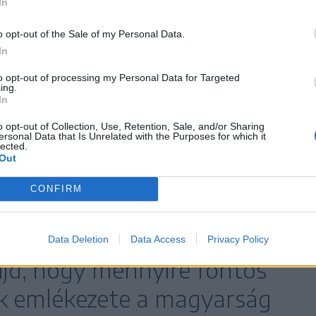
mzetpolitikai céljairól.
In
o opt-out of the Sale of my Personal Data.
In
ezete a Kárpát-medencében címmel Batthyány-
to opt-out of processing my Personal Data for Targeted
ing.
y Alapítvány elnöke, Orosz Örs, a felvidéki Sine
In
ter, Gyimesbükk polgármestere, Böjte Csaba
o opt-out of Collection, Use, Retention, Sale, and/or Sharing
 Ferenc Alapítvány alapítója, Kedves Gyula
ersonal Data that Is Unrelated with the Purposes for which it
lected.
 NÖRI főigazgatója
Out
CONFIRM
orradalom és szabadságharc
fordulójának alkalmával arról
Data Deletion
Data Access
Privacy Policy
jd, hogy mennyire fontos
k emlékezete a magyarság