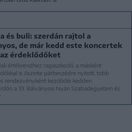
a és buli: szerdán rajtol a
yos, de már kedd este koncertek
 az érdeklődőket
ali értékrendhez ragaszkodó, a másként
ókkal is őszinte párbeszédre nyitott, több
ós rendezvényként kezdődik kedden
rdőn a 33. Bálványosi Nyári Szabadegyetem és
.