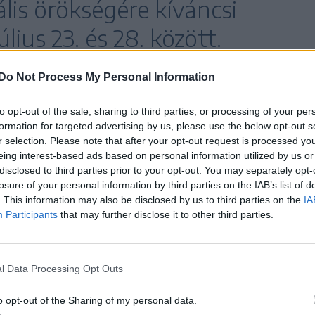
lis örökségére kíváncsi
úlius 23. és 28. között.
Do Not Process My Personal Information
ésen mutatja be legfontosabb idei projektjeit az
to opt-out of the sale, sharing to third parties, or processing of your per
tökön Nekünk Mohács kell! – Méltó felkészülés az
formation for targeted advertising by us, please use the below opt-out s
r selection. Please note that after your opt-out request is processed y
ábor régész, a pécsi Janus Pannonius Múzeum
eing interest-based ads based on personal information utilized by us or
énész és Móczár Gábor, a NÖRI főigazgatója
disclosed to third parties prior to your opt-out. You may separately opt-
losure of your personal information by third parties on the IAB’s list of
évfordulójára történő felkészülés legfontosabb
. This information may also be disclosed by us to third parties on the
IA
Participants
that may further disclose it to other third parties.
djanak a Mohács 500 program
l Data Processing Opt Outs
gi állásáról, kutatási
o opt-out of the Sharing of my personal data.