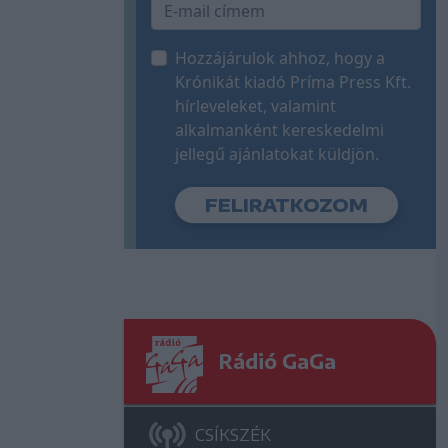
Hozzájárulok ahhoz, hogy a
Krónikát kiadó Príma Press Kft.
hírleveleket, valamint
alkalmanként kereskedelmi
jellegű ajánlatokat küldjön.
Rádió GaGa
CSÍKSZÉK