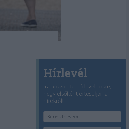
Hírlevél
Iratkozzon fel hírlevelünkre,
hogy elsőként értesüljön a
hírekről!