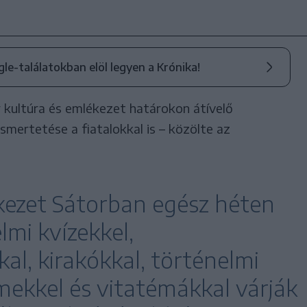
ogle-találatokban elöl legyen a Krónika!
 kultúra és emlékezet határokon átívelő
ertetése a fiatalokkal is – közölte az
ezet Sátorban egész héten
lmi kvízekkel,
l, kirakókkal, történelmi
kkel és vitatémákkal várják