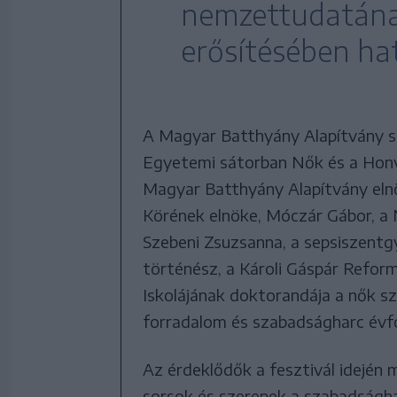
nemzettudatána
erősítésében hat
A Magyar Batthyány Alapítvány s
Egyetemi sátorban Nők és a Hon
Magyar Batthyány Alapítvány elnö
Körének elnöke, Móczár Gábor, a
Szebeni Zsuzsanna, a sepsiszentgy
történész, a Károli Gáspár Ref
Iskolájának doktorandája a nők sz
forradalom és szabadságharc évfo
Az érdeklődők a fesztivál idején
sorsok és szerepek a szabadsághar