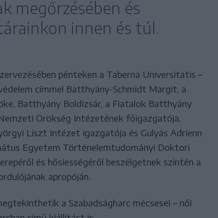
k megőrzésében és
árainkon innen és túl.
zervezésében pénteken a Taberna Universitatis –
védelem címmel Batthyány-Schmidt Margit, a
ke, Batthyány Boldizsár, a Fiatalok Batthyány
 Nemzeti Örökség Intézetének főigazgatója,
örgyi Liszt Intézet igazgatója és Gulyás Adrienn
ormátus Egyetem Történelemtudományi Doktori
erepéről és hősiességéről beszélgetnek szintén a
rdulójának apropóján.
 megtekinthetik a Szabadságharc mécsesei – női
cban című kiállítást is.