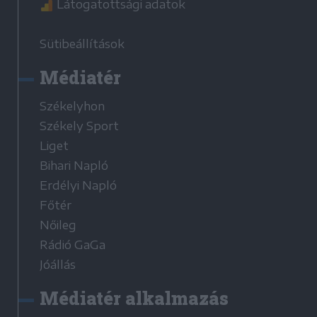
Látogatottsági adatok
Sütibeállítások
Médiatér
Székelyhon
Székely Sport
Liget
Bihari Napló
Erdélyi Napló
Főtér
Nőileg
Rádió GaGa
Jóállás
Médiatér alkalmazás