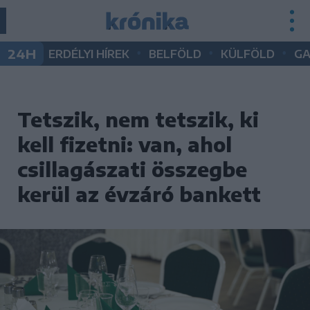
•
•
•
24H
ERDÉLYI HÍREK
BELFÖLD
KÜLFÖLD
G
Tetszik, nem tetszik, ki
kell fizetni: van, ahol
csillagászati összegbe
kerül az évzáró bankett