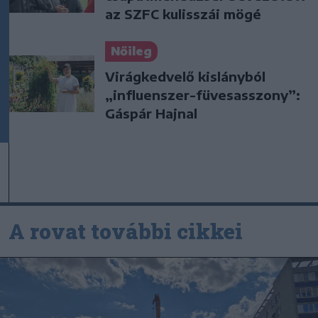
az SZFC kulisszái mögé
Nőileg
Virágkedvelő kislányból
„influenszer-füvesasszony”:
Gáspár Hajnal
A rovat további cikkei