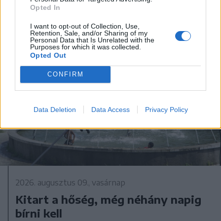
Opted In
I want to opt-out of Collection, Use,
Retention, Sale, and/or Sharing of my
Personal Data that Is Unrelated with the
Purposes for which it was collected.
Opted Out
CONFIRM
Data Deletion
Data Access
Privacy Policy
2026. augusztus 09., vasárnap
Kitart a hőség, még néhány napig
bírni kell