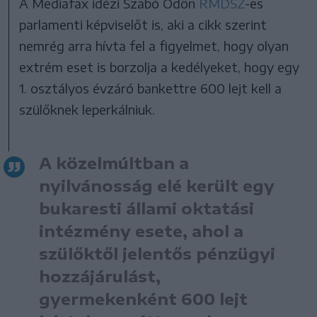
A Mediafax idézi Szabó Ödön
RMDSZ
-es
parlamenti képviselőt is, aki a cikk szerint
nemrég arra hívta fel a figyelmet, hogy olyan
extrém eset is borzolja a kedélyeket, hogy egy
1. osztályos évzáró bankettre 600 lejt kell a
szülőknek leperkálniuk.
A közelmúltban a
nyilvánosság elé került egy
bukaresti állami oktatási
intézmény esete, ahol a
szülőktől jelentős pénzügyi
hozzájárulást,
gyermekenként 600 lejt