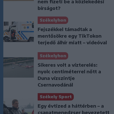
nem fizeti be a közlekedési
bírságot?
Székelyhon
Fejszékkel támadtak a
mentősökre egy TikTokon
terjedő álhír miatt – videóval
Székelyhon
Sikeres volt a vízterelés:
nyolc centiméterrel nőtt a
Duna vízszintje
Csernavodánál
Székely Sport
Egy évtized a háttérben – a
csapatmenedzser bevezetett