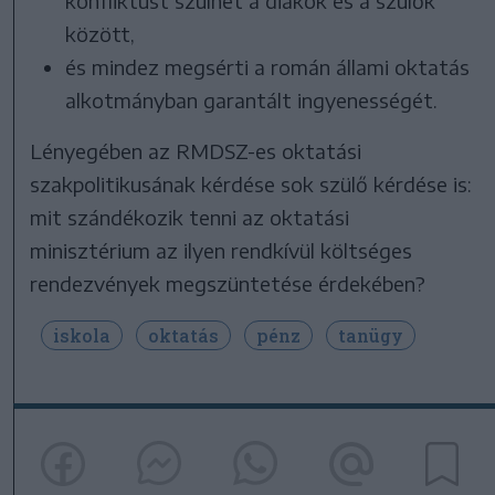
konfliktust szülhet a diákok és a szülők
között,
és mindez megsérti a román állami oktatás
alkotmányban garantált ingyenességét.
Lényegében az RMDSZ-es oktatási
szakpolitikusának kérdése sok szülő kérdése is:
mit szándékozik tenni az oktatási
minisztérium az ilyen rendkívül költséges
rendezvények megszüntetése érdekében?
iskola
oktatás
pénz
tanügy