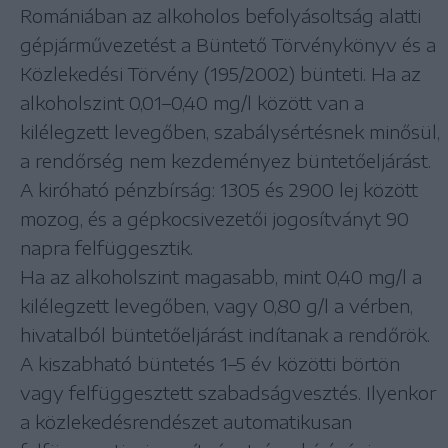
Romániában az alkoholos befolyásoltság alatti
gépjárművezetést a Büntető Törvénykönyv és a
Közlekedési Törvény (195/2002) bünteti. Ha az
alkoholszint 0,01–0,40 mg/l között van a
kilélegzett levegőben, szabálysértésnek minősül,
a rendőrség nem kezdeményez büntetőeljárást.
A kiróható pénzbírság: 1305 és 2900 lej között
mozog, és a gépkocsivezetői jogosítványt 90
napra felfüggesztik.
Ha az alkoholszint magasabb, mint 0,40 mg/l a
kilélegzett levegőben, vagy 0,80 g/l a vérben,
hivatalból büntetőeljárást indítanak a rendőrök.
A kiszabható büntetés 1–5 év közötti börtön
vagy felfüggesztett szabadságvesztés. Ilyenkor
a közlekedésrendészet automatikusan