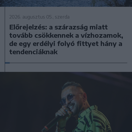
2026. augusztus 05., szerda
Előrejelzés: a szárazság miatt
tovább csökkennek a vízhozamok,
de egy erdélyi folyó fittyet hány a
tendenciáknak