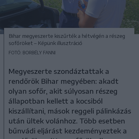
Bihar megyeszerte kiszűrték a hétvégén a részeg
sofőröket – Képünk illusztráció
FOTÓ: BORBÉLY FANNI
Megyeszerte szondáztattak a
rendőrök Bihar megyében: akadt
olyan sofőr, akit súlyosan részeg
állapotban kellett a kocsiból
kiszállítani, mások reggeli pálinkázás
után ültek volánhoz. Több esetben
bűnvádi eljárást kezdeményeztek a