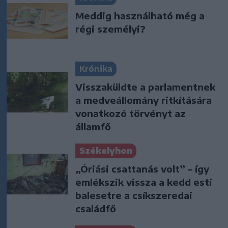
Meddig használható még a
régi személyi?
Krónika
Visszaküldte a parlamentnek
a medveállomány ritkítására
vonatkozó törvényt az
államfő
Székelyhon
„Óriási csattanás volt” – így
emlékszik vissza a kedd esti
balesetre a csíkszeredai
családfő