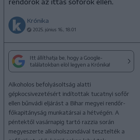
rendőrök az ittas sofőrök ellen.
Krónika
2025. június 16., 18:01
Itt állíthatja be, hogy a Google-
találatokban elöl legyen a Krónika!
Alkoholos befolyásoltság alatti
gépkocsivezetésért indítottak tucatnyi sofőr
ellen bűnvádi eljárást a Bihar megyei rendőr-
főkapitányság munkatársai a hétvégén. A
péntektől vasárnapig tartó razzia során
megyeszerte alkoholszondával tesztelték a