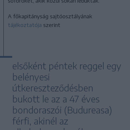
sofőröket, akik közül sokan lebuktak.
A főkapitányság sajtóosztályának
tájékoztatója
szerint
elsőként péntek reggel egy
belényesi
útkereszteződésben
bukott le az a 47 éves
bondoraszói (Budureasa)
férfi, akinél az