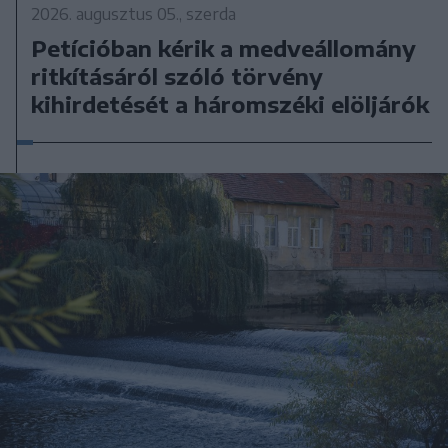
2026. augusztus 05., szerda
Petícióban kérik a medveállomány
ritkításáról szóló törvény
kihirdetését a háromszéki elöljárók