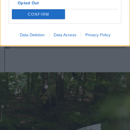
Opted Out
2026. augusztus 08., szombat
CONFIRM
Láthatatlanul apadnak Erdély
vízkészletei – hiába hoz özönvizet
Data Deletion
Data Access
Privacy Policy
egy nyári zivatar