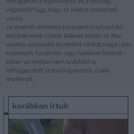
felfüggeszti a jogosítványt, és a bírósági
végzéstől függ, hogy az miként szerezhető
vissza.
Az ismételt elkövetés (visszaesés) súlyosbító
körülménynek számít. Baleset esetén az ittas
vezetés súlyosabb büntetést vonhat maga után,
különösen, ha sérülés vagy haláleset történik –
ebben az esetben nem szabható ki
felfüggesztett szabadságvesztés, csakis
letöltendő.
korábban írtuk