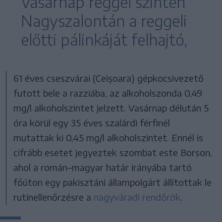
Vasárnap reggel szintén
Nagyszalontán a reggeli
előtti pálinkáját felhajtó,
61 éves cseszvárai (Ceișoara) gépkocsivezető
futott bele a razziába, az alkoholszonda 0,49
mg/l alkoholszintet jelzett. Vasárnap délután 5
óra körül egy 35 éves szalárdi férfinél
mutattak ki 0,45 mg/l alkoholszintet. Ennél is
cifrább esetet jegyeztek szombat este Borson,
ahol a román–magyar határ irányába tartó
főúton egy pakisztáni állampolgárt állítottak le
rutinellenőrzésre a
nagyváradi rendőrök
.