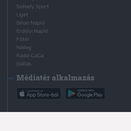
Székely Sport
Liget
Bihari Napló
Erdélyi Napló
Főtér
Nőileg
Rádió GaGa
Jóállás
Médiatér alkalmazás
Rádió GaGa alkalmazás