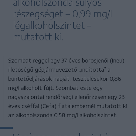
alkoholszonda súlyos
részegséget – 0,99 mg/l
légalkoholszintet –
mutatott ki.
Szombat reggel egy 37 éves borosjenői (Ineu)
illetőségű gépjárművezető ,,indította” a
büntetőeljárások napját: tesztelésekor 0,86
mg/l alkoholt fújt. Szombat este egy
nagyszalontai rendőrségi ellenőrzésen egy 23
éves cséffai (Cefa) fiatalembernél mutatott ki
az alkoholszonda 0,58 mg/l alkoholszintet.