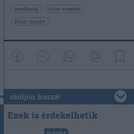
rendőrség
ittas vezetés
Bihar megye
szóljon hozzá!
Ezek is érdekelhetik
Krónika