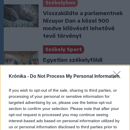
Székelyhon
Visszaküldte a parlamentnek
Nicușor Dan a közel 900
medve kilövését lehetővé
tevő törvényt
Székely Sport
Egyetlen székelyföldi
résztvevő lesz a futsal 2.
Ligában
Krónika -
Do Not Process My Personal Information
Nőileg
If you wish to opt-out of the sale, sharing to third parties, or
processing of your personal or sensitive information for
Sándor Ella: Na, indíts, s
targeted advertising by us, please use the below opt-out
menjünk!
section to confirm your selection. Please note that after your
opt-out request is processed you may continue seeing
interest-based ads based on personal information utilized by
us or personal information disclosed to third parties prior to