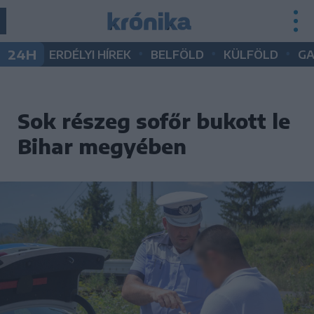
•
•
•
24H
ERDÉLYI HÍREK
BELFÖLD
KÜLFÖLD
G
Sok részeg sofőr bukott le
Bihar megyében