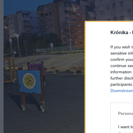
Krónika -
If you wish 
sensitive in
confirm you
continue se
information 
further disc
participants
Downstream 
Persona
I want t