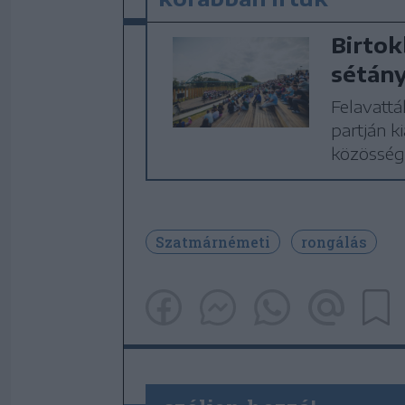
Birtok
sétány
Felavatt
partján ki
közösségi
Szatmárnémeti
rongálás