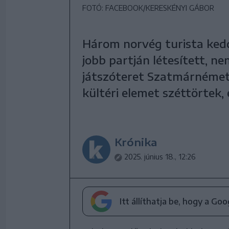
FOTÓ: FACEBOOK/KERESKÉNYI GÁBOR
Három norvég turista ked
jobb partján létesített, n
játszóteret Szatmárnémeti
kültéri elemet széttörtek,
Krónika
2025. június 18., 12:26
Itt állíthatja be, hogy a Go