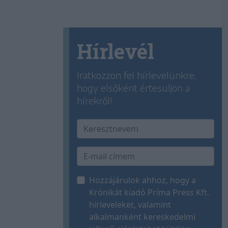
Hírlevél
Iratkozzon fel hírlevelünkre,
hogy elsőként értesüljön a
hírekről!
Hozzájárulok ahhoz, hogy a
Krónikát kiadó Príma Press Kft.
hírleveleket, valamint
alkalmanként kereskedelmi