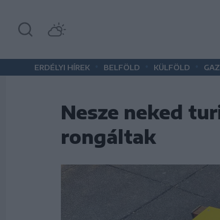
•
•
•
ERDÉLYI HÍREK
BELFÖLD
KÜLFÖLD
GAZ
Nesze neked tur
rongáltak