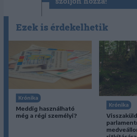
szóljon hozzá!
Ezek is érdekelhetik
Krónika
Krónika
Meddig használható
Visszaküld
még a régi személyi?
parlament
medveáll
ritkításár