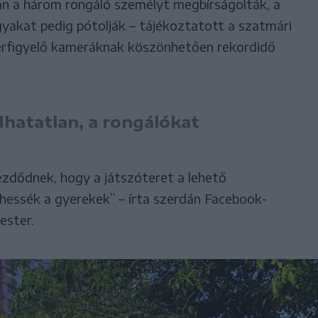
án a három rongáló személyt megbírságolták, a
gyakat pedig pótolják – tájékoztatott a szatmári
térfigyelő kameráknak köszönhetően rekordidő
dhatatlan, a rongálókat
ezdődnek, hogy a játszóteret a lehető
hessék a gyerekek” – írta szerdán Facebook-
ester.