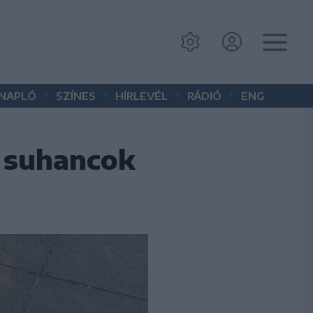
•
•
•
•
 NAPLÓ
SZÍNES
HÍRLEVÉL
RÁDIÓ
ENG
g suhancok