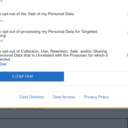
In
o opt-out of the Sale of my Personal Data.
In
to opt-out of processing my Personal Data for Targeted
ing.
In
o opt-out of Collection, Use, Retention, Sale, and/or Sharing
ete avatták fel Szatmárnémeti központjában a
ersonal Data that Is Unrelated with the Purposes for which it
lected.
j sétányt, pihenőhelyet, kulturális és közösségi
Out
házást európai finanszírozású projekt keretében
CONFIRM
hetően sétányokat, játszótereket, nyári
a folyóra épített pontonokat létesítettek a Szamos
Data Deletion
Data Access
Privacy Policy
 finanszírozott projekt értéke 8,5 millió lej,
része 150 000 lej.