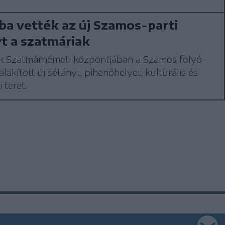
ba vették az új Szamos-parti
t a szatmáriak
ák Szatmárnémeti központjában a Szamos folyó
alakított új sétányt, pihenőhelyet, kulturális és
 teret.