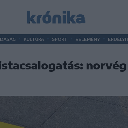
•
•
•
•
DASÁG
KULTÚRA
SPORT
VÉLEMÉNY
ERDÉLYI
istacsalogatás: norvé