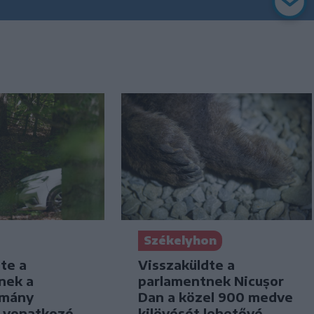
Székelyhon
Visszaküldte a
te a
parlamentnek Nicușor
nek a
Dan a közel 900 medve
omány
kilövését lehetővé
a vonatkozó