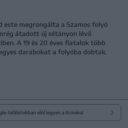
d este megrongálta a Szamos folyó
emrég átadott új sétányon lévő
ben. A 19 és 20 éves fiatalok több
 egyes darabokat a folyóba dobtak.
ogle-találatokban elöl legyen a Krónika!