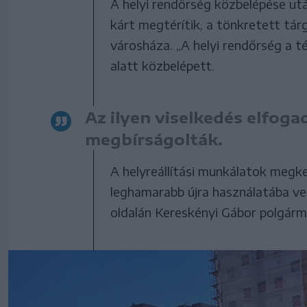
A helyi rendőrség közbelépése ut
kárt megtérítik, a tönkretett tár
városháza. „A helyi rendőrség a 
alatt közbelépett.
Az ilyen viselkedés elfoga
megbírságolták.
A helyreállítási munkálatok megk
leghamarabb újra használatába ve
oldalán Kereskényi Gábor polgárm