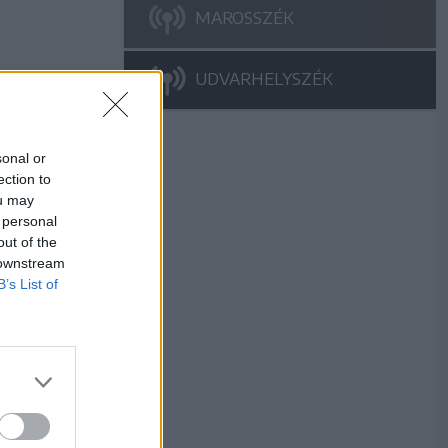
MAROSSZÉK
UDVARHELYSZÉK
sonal or
ection to
ou may
 personal
out of the
 downstream
B’s List of