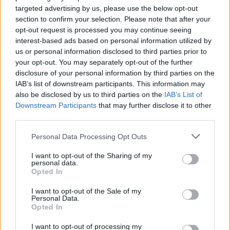
targeted advertising by us, please use the below opt-out
section to confirm your selection. Please note that after your
opt-out request is processed you may continue seeing
interest-based ads based on personal information utilized by
us or personal information disclosed to third parties prior to
your opt-out. You may separately opt-out of the further
disclosure of your personal information by third parties on the
IAB’s list of downstream participants. This information may
also be disclosed by us to third parties on the
IAB’s List of
Downstream Participants
that may further disclose it to other
third parties.
Personal Data Processing Opt Outs
I want to opt-out of the Sharing of my
personal data.
2026. augusztus 08., szombat
Opted In
Láthatatlanul apadnak Erdély
I want to opt-out of the Sale of my
Personal Data.
vízkészletei – hiába hoz özönvizet
Opted In
egy nyári zivatar
I want to opt-out of processing my