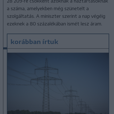
28 209-re csökkent azoknak a háztartásoknak
a száma, amelyekben még szünetelt a
szolgáltatás. A miniszter szerint a nap végéig
ezeknek a 80 százalékában ismét lesz áram.
korábban írtuk