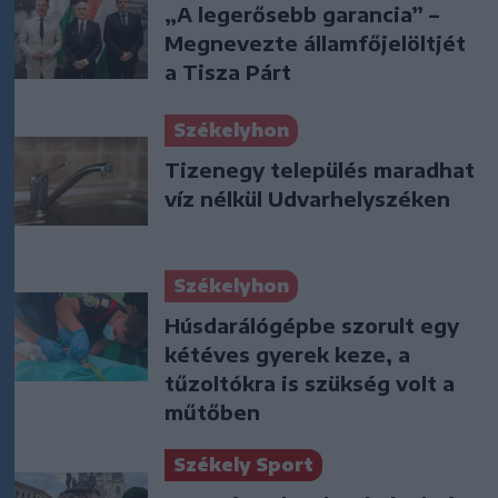
„A legerősebb garancia” –
Megnevezte államfőjelöltjét
a Tisza Párt
Székelyhon
Tizenegy település maradhat
víz nélkül Udvarhelyszéken
Székelyhon
Húsdarálógépbe szorult egy
kétéves gyerek keze, a
tűzoltókra is szükség volt a
műtőben
Székely Sport