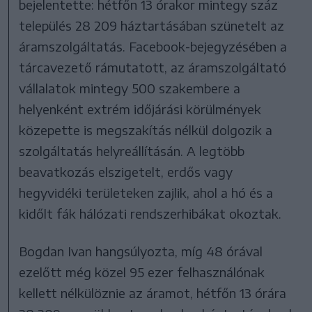
bejelentette: hétfőn 13 órakor mintegy száz
település 28 209 háztartásában szünetelt az
áramszolgáltatás. Facebook-bejegyzésében a
tárcavezető rámutatott, az áramszolgáltató
vállalatok mintegy 500 szakembere a
helyenként extrém időjárási körülmények
közepette is megszakítás nélkül dolgozik a
szolgáltatás helyreállításán. A legtöbb
beavatkozás elszigetelt, erdős vagy
hegyvidéki területeken zajlik, ahol a hó és a
kidőlt fák hálózati rendszerhibákat okoztak.
Bogdan Ivan hangsúlyozta, míg 48 órával
ezelőtt még közel 95 ezer felhasználónak
kellett nélkülöznie az áramot, hétfőn 13 órára