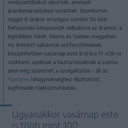
rendszerhibákat okoztak, amelyek
áramkimaradáshoz vezettek. Szombaton
reggel 8 órakor országos szinten 94 668
felhasználó kényszerült nélkülözni az áramot, a
legtöbben Fehér, Maros és Szeben megyében.
Az érintett vállalatok erőfeszítéseinek
köszönhetően vasárnap este 8 órára 17 428-ra
csökkent azoknak a háztartásoknak a száma,
ahol még szünetelt a szolgáltatás – áll az
Agerpres
hírügynökséghez eljuttatott,
legfrissebb tájékoztatásban.
Ugyanakkor vasárnap este
is több mint 100