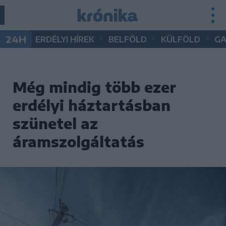
•
•
•
24H
ERDÉLYI HÍREK
BELFÖLD
KÜLFÖLD
G
Még mindig több ezer
erdélyi háztartásban
szünetel az
áramszolgáltatás