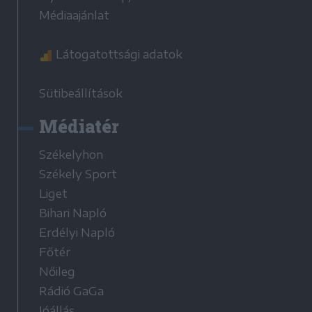
Médiaajánlat
Látogatottsági adatok
Sütibeállítások
Médiatér
Székelyhon
Székely Sport
Liget
Bihari Napló
Erdélyi Napló
Főtér
Nőileg
Rádió GaGa
Jóállás