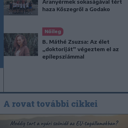
Aranyérmek sokaságával tért
haza Kőszegről a Godako
Nőileg
B. Máthé Zsuzsa: Az élet
„doktoriját” végeztem el az
epilepsziámmal
A rovat további cikkei