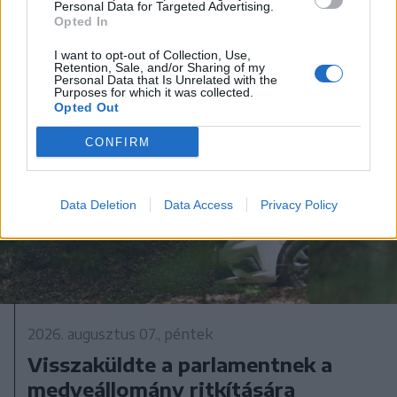
Personal Data for Targeted Advertising.
Opted In
I want to opt-out of Collection, Use,
Retention, Sale, and/or Sharing of my
Personal Data that Is Unrelated with the
Purposes for which it was collected.
Opted Out
CONFIRM
Data Deletion
Data Access
Privacy Policy
2026. augusztus 07., péntek
Visszaküldte a parlamentnek a
medveállomány ritkítására