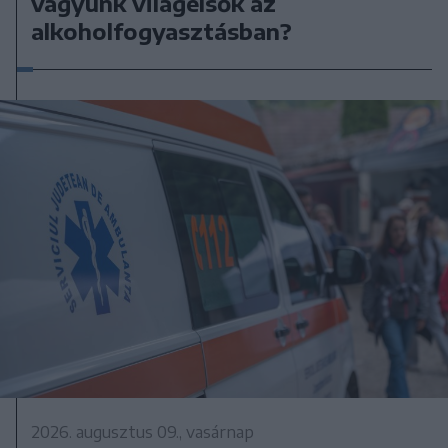
vagyunk világelsők az
alkoholfogyasztásban?
2026. augusztus 09., vasárnap