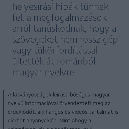
helyesírási hibák tűnnek
fel, a megfogalmazások
arról tanúskodnak, hogy a
szövegeket nem rossz gépi
vagy tükörfordítással
ültették át románból
magyar nyelvre.
A látványosságok leírása bőséges magyar
nyelvű információval örvendezteti meg az
érdeklődőt, aki hangos és videós tartalmat is
elérhet anyanyelvén. Mint ahogy a
településnevek is először magyarul