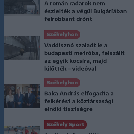
A román radarok nem
észlelték a végül Bulgáriában
felrobbant drónt
Székelyhon
Vaddisznó szaladt le a
budapesti metróba, felszállt
az egyik kocsira, majd
kilőtték – videóval
Székelyhon
Baka András elfogadta a
felkérést a köztársasági
elnöki tisztségre
Székely Sport