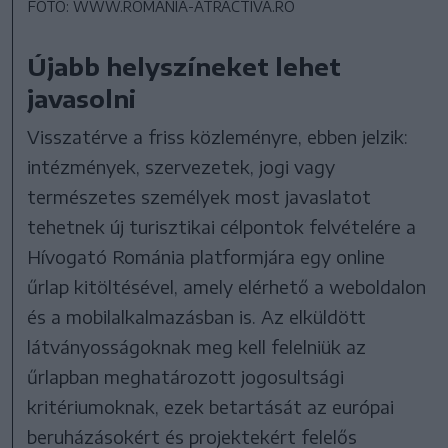
FOTÓ: WWW.ROMANIA-ATRACTIVA.RO
Újabb helyszíneket lehet
javasolni
Visszatérve a friss közleményre, ebben jelzik:
intézmények, szervezetek, jogi vagy
természetes személyek most javaslatot
tehetnek új turisztikai célpontok felvételére a
Hívogató Románia platformjára egy online
űrlap kitöltésével, amely elérhető a weboldalon
és a mobilalkalmazásban is. Az elküldött
látványosságoknak meg kell felelniük az
űrlapban meghatározott jogosultsági
kritériumoknak, ezek betartását az európai
beruházásokért és projektekért felelős