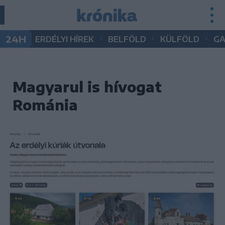
•
•
•
24H
ERDÉLYI HÍREK
BELFÖLD
KÜLFÖLD
G
Magyarul is hívogat
Románia