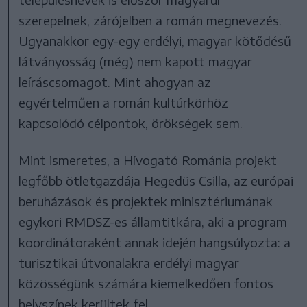
szerepelnek, zárójelben a román megnevezés.
Ugyanakkor egy-egy erdélyi, magyar kötődésű
látványosság (még) nem kapott magyar
leíráscsomagot. Mint ahogyan az
egyértelműen a román kultúrkörhöz
kapcsolódó célpontok, örökségek sem.
Mint ismeretes, a Hívogató Románia projekt
legfőbb ötletgazdája Hegedüs Csilla, az európai
beruházások és projektek minisztériumának
egykori RMDSZ-es államtitkára, aki a program
koordinátoraként annak idején hangsúlyozta: a
turisztikai útvonalakra erdélyi magyar
közösségünk számára kiemelkedően fontos
helyszínek kerültek fel.