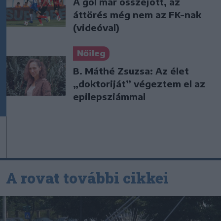
A gól már összejött, az
áttörés még nem az FK-nak
(videóval)
Nőileg
B. Máthé Zsuzsa: Az élet
„doktoriját” végeztem el az
epilepsziámmal
A rovat további cikkei