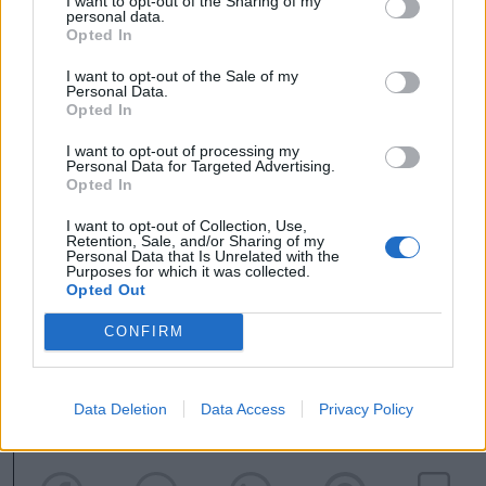
I want to opt-out of the Sharing of my
magyar épített örökség
personal data.
Opted In
élővé tételéről
I want to opt-out of the Sale of my
Nem alszik jobban Hegedüs Csilla, amióta
Personal Data.
Opted In
a volt kormányfőhelyettes, miniszter,
álamtitkár szakított a politikával, és a
I want to opt-out of processing my
Personal Data for Targeted Advertising.
többmilliárd eurós uniós támogatásokat
Opted In
„helyben” kezelő Északnyugati Regionális
Fejlesztési Ügynökség vezetőségében
I want to opt-out of Collection, Use,
Retention, Sale, and/or Sharing of my
vállalt szerepet.
Personal Data that Is Unrelated with the
Purposes for which it was collected.
Opted Out
turizmus
többnyelvűség
CONFIRM
magyar nyelv
Data Deletion
Data Access
Privacy Policy