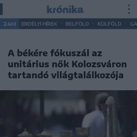
•
•
•
24H
ERDÉLYI HÍREK
BELFÖLD
KÜLFÖLD
G
A békére fókuszál az
unitárius nők Kolozsváron
tartandó világtalálkozója