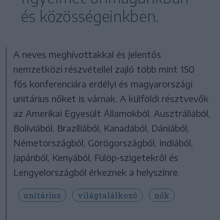
és közösségeinkben.
A neves meghívottakkal és jelentős
nemzetközi részvétellel zajló több mint 150
fős konferenciára erdélyi és magyarországi
unitárius nőket is várnak. A külföldi résztvevők
az Amerikai Egyesült Államokból, Ausztráliából,
Bolíviából, Brazíliából, Kanadából, Dániából,
Németországból, Görögországból, Indiából,
Japánból, Kenyából, Fülöp-szigetekről és
Lengyelországból érkeznek a helyszínre.
unitárius
világtalálkozó
nők