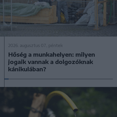
2026. augusztus 07., péntek
Hőség a munkahelyen: milyen
jogaik vannak a dolgozóknak
kánikulában?