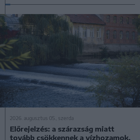
2026. augusztus 05., szerda
Előrejelzés: a szárazság miatt
tovább csökkennek a vízhozamok,