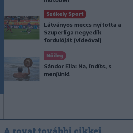
Székely Sport
Látványos meccs nyitotta a
Szuperliga negyedik
fordulóját (videóval)
Nőileg
Sándor Ella: Na, indíts, s
menjünk!
A rovat további cikkei