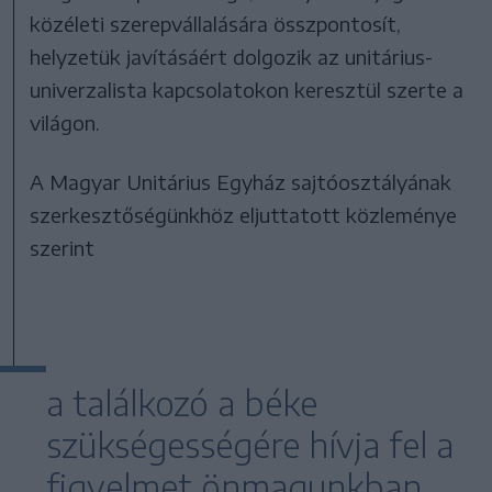
közéleti szerepvállalására összpontosít,
helyzetük javításáért dolgozik az unitárius-
univerzalista kapcsolatokon keresztül szerte a
világon.
A Magyar Unitárius Egyház sajtóosztályának
szerkesztőségünkhöz eljuttatott közleménye
szerint
a találkozó a béke
szükségességére hívja fel a
figyelmet önmagunkban