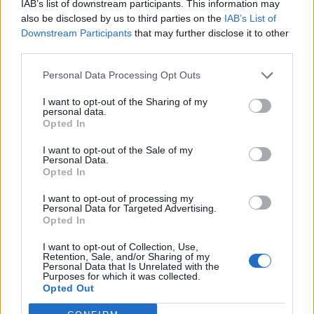
2026. augusztus 07., péntek
IAB’s list of downstream participants. This information may
also be disclosed by us to third parties on the
IAB’s List of
Visszaküldte a parlamentnek a
Downstream Participants
that may further disclose it to other
medveállomány ritkítására
third parties.
vonatkozó törvényt az államfő
Personal Data Processing Opt Outs
I want to opt-out of the Sharing of my
personal data.
Opted In
I want to opt-out of the Sale of my
Personal Data.
Opted In
I want to opt-out of processing my
Personal Data for Targeted Advertising.
Opted In
I want to opt-out of Collection, Use,
Retention, Sale, and/or Sharing of my
Personal Data that Is Unrelated with the
Purposes for which it was collected.
Opted Out