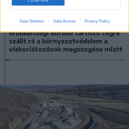
CONFIRM
2026. augusztus 07., péntek
Data Deletion
Data Access
Privacy Policy
RMDSZ-es polgármester
érdekeltségi körébe tartozó cégre
szállt rá a környezetvédelem a
vízkorlátozások megszegése miatt