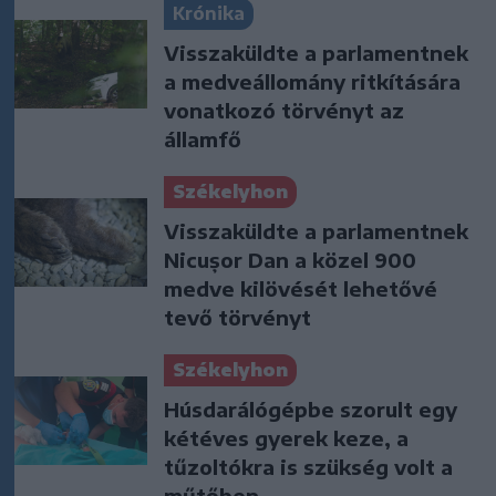
Krónika
Visszaküldte a parlamentnek
a medveállomány ritkítására
vonatkozó törvényt az
államfő
Székelyhon
Visszaküldte a parlamentnek
Nicușor Dan a közel 900
medve kilövését lehetővé
tevő törvényt
Székelyhon
Húsdarálógépbe szorult egy
kétéves gyerek keze, a
tűzoltókra is szükség volt a
műtőben