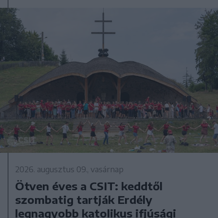
2026. augusztus 09., vasárnap
Ötven éves a CSIT: keddtől
szombatig tartják Erdély
legnagyobb katolikus ifjúsági