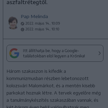
aszfaltrétegtől.
Pap Melinda
2022. május 14., 10:09
2022. május 14., 10:10
Itt állíthatja be, hogy a Google-
találatokban elöl legyen a Krónika!
Három szakaszon is kifedik a
kommunizmusban részben lebetonozott
kolozsvári Malomárkot, és a mentén kisebb
parkokat hoznak létre. A tervek egyelőre még
a tanulmánykészítés szakaszában vannak, és
két-három éven belül valósulhatnak meg,