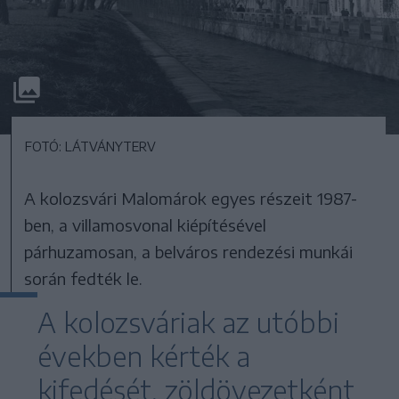
FOTÓ: LÁTVÁNYTERV
A kolozsvári Malomárok egyes részeit 1987-
ben, a villamosvonal kiépítésével
párhuzamosan, a belváros rendezési munkái
során fedték le.
A kolozsváriak az utóbbi
években kérték a
kifedését, zöldövezetként