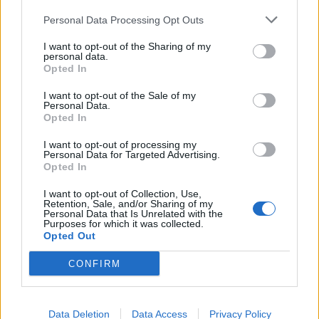
(videóval)
Personal Data Processing Opt Outs
Nőileg
I want to opt-out of the Sharing of my
personal data.
B. Máthé Zsuzsa: Az élet
Opted In
„doktoriját” végeztem el az
I want to opt-out of the Sale of my
epilepsziámmal
Personal Data.
Opted In
I want to opt-out of processing my
Personal Data for Targeted Advertising.
Opted In
I want to opt-out of Collection, Use,
Retention, Sale, and/or Sharing of my
Personal Data that Is Unrelated with the
A rovat további cikkei
Purposes for which it was collected.
Opted Out
CONFIRM
Data Deletion
Data Access
Privacy Policy