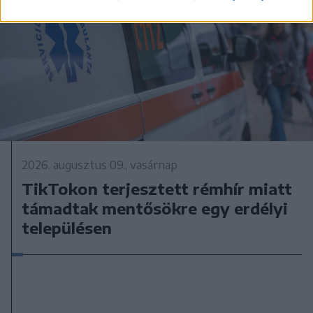
2026. augusztus 09., vasárnap
TikTokon terjesztett rémhír miatt
támadtak mentősökre egy erdélyi
településen