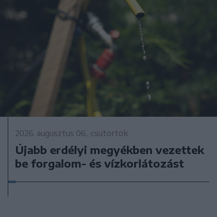
2026. augusztus 06., csütörtök
Újabb erdélyi megyékben vezettek
be forgalom- és vízkorlátozást