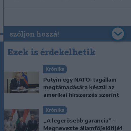
szóljon hozzá!
Ezek is érdekelhetik
Krónika
Putyin egy NATO-tagállam
megtámadására készül az
amerikai hírszerzés szerint
Krónika
„A legerősebb garancia” –
Megnevezte államfőjelöltjét