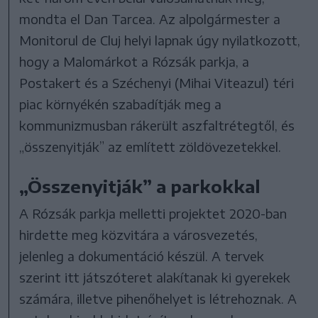
mondta el Dan Tarcea. Az alpolgármester a
Monitorul de Cluj helyi lapnak úgy nyilatkozott,
hogy a Malomárkot a Rózsák parkja, a
Postakert és a Széchenyi (Mihai Viteazul) téri
piac környékén szabadítják meg a
kommunizmusban rákerült aszfaltrétegtől, és
„összenyitják” az említett zöldövezetekkel.
„Összenyitják” a parkokkal
A Rózsák parkja melletti projektet 2020-ban
hirdette meg közvitára a városvezetés,
jelenleg a dokumentáció készül. A tervek
szerint itt játszóteret alakítanak ki gyerekek
számára, illetve pihenőhelyet is létrehoznak. A