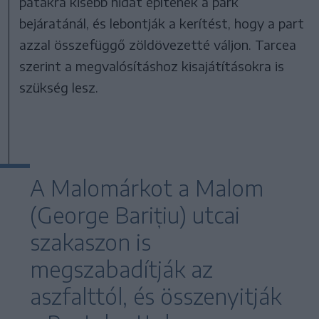
patakra kisebb hidat építenek a park
bejáratánál, és lebontják a kerítést, hogy a part
azzal összefüggő zöldövezetté váljon. Tarcea
szerint a megvalósításhoz kisajátításokra is
szükség lesz.
A Malomárkot a Malom
(George Barițiu) utcai
szakaszon is
megszabadítják az
aszfalttól, és összenyitják