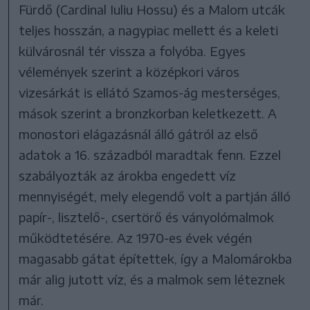
Fürdő (Cardinal Iuliu Hossu) és a Malom utcák
teljes hosszán, a nagypiac mellett és a keleti
külvárosnál tér vissza a folyóba. Egyes
vélemények szerint a középkori város
vizesárkát is ellátó Szamos-ág mesterséges,
mások szerint a bronzkorban keletkezett. A
monostori elágazásnál álló gátról az első
adatok a 16. századból maradtak fenn. Ezzel
szabályozták az árokba engedett víz
mennyiségét, mely elegendő volt a partján álló
papír-, lisztelő-, csertörő és ványolómalmok
működtetésére. Az 1970-es évek végén
magasabb gátat építettek, így a Malomárokba
már alig jutott víz, és a malmok sem léteznek
már.