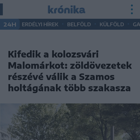
•
•
•
24H
ERDÉLYI HÍREK
BELFÖLD
KÜLFÖLD
G
Kifedik a kolozsvári
Malomárkot: zöldövezetek
részévé válik a Szamos
holtágának több szakasza