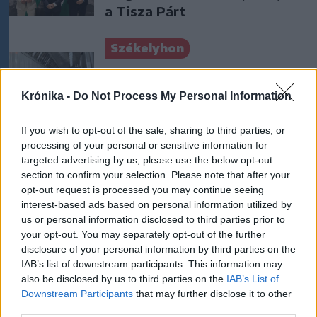
a Tisza Párt
Székelyhon
Vaddisznó szaladt le a
budapesti metróba, felszállt
Krónika -
Do Not Process My Personal Information
az egyik kocsira, majd
kilőtték – videóval
If you wish to opt-out of the sale, sharing to third parties, or
processing of your personal or sensitive information for
targeted advertising by us, please use the below opt-out
Székelyhon
section to confirm your selection. Please note that after your
Hétvégén is folytatódik a
opt-out request is processed you may continue seeing
gázolaj árának csökkenése
interest-based ads based on personal information utilized by
us or personal information disclosed to third parties prior to
your opt-out. You may separately opt-out of the further
disclosure of your personal information by third parties on the
Székely Sport
IAB’s list of downstream participants. This information may
also be disclosed by us to third parties on the
IAB’s List of
A gól már összejött, az
Downstream Participants
that may further disclose it to other
áttörés még nem az FK-nak
third parties.