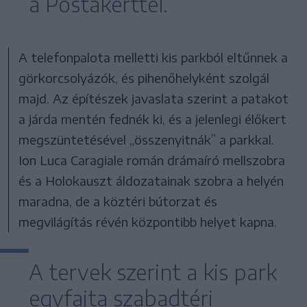
a Postakerttel.
A telefonpalota melletti kis parkból eltűnnek a
görkorcsolyázók, és pihenőhelyként szolgál
majd. Az építészek javaslata szerint a patakot
a járda mentén fednék ki, és a jelenlegi élőkert
megszüntetésével „összenyitnák” a parkkal.
Ion Luca Caragiale román drámaíró mellszobra
és a Holokauszt áldozatainak szobra a helyén
maradna, de a köztéri bútorzat és
megvilágítás révén központibb helyet kapna.
A tervek szerint a kis park
egyfajta szabadtéri