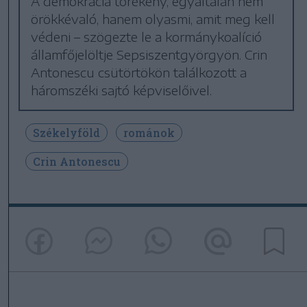
A demokrácia törékeny, egyáltalán nem
örökkévaló, hanem olyasmi, amit meg kell
védeni – szögezte le a kormánykoalíció
államfőjelöltje Sepsiszentgyörgyön. Crin
Antonescu csütörtökön találkozott a
háromszéki sajtó képviselőivel.
Székelyföld
románok
Crin Antonescu