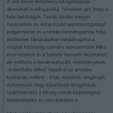
A civil fórum Antonescu látogatásának
állomásait is kifogásolta. Tételesen azt, hogy a
helyi hatóságok, Tamás Sándor megyei
tanácselnök és Antal Árpád sepsiszentgyörgyi
polgármester és a román kormánypártok helyi
elnökeinek társaságában meglátogatta a
magyar közösség számára reprezentatív Mikó
Imre-szobrot és a Székely Nemzeti Múzeumot,
de mellőzte a román kulturális intézményeket,
„érdeklődés nélkül” haladt el az ortodox
katedrális mellett – írták. Közölték: meghívják
Antonescut, hogy következő látogatásán
szakítson időt a térség román közösségére,
intézményeire és szervezeteire is.