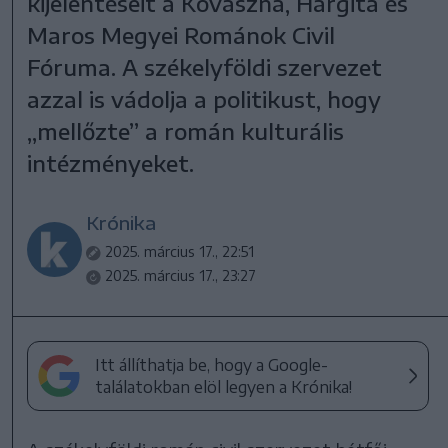
kijelentéseit a Kovászna, Hargita és
Maros Megyei Románok Civil
Fóruma. A székelyföldi szervezet
azzal is vádolja a politikust, hogy
„mellőzte” a román kulturális
intézményeket.
Krónika
2025. március 17., 22:51
2025. március 17., 23:27
Itt állíthatja be, hogy a Google-
találatokban elöl legyen a Krónika!