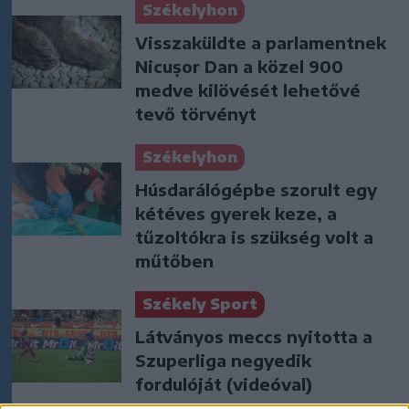
Székelyhon
Visszaküldte a parlamentnek
Nicușor Dan a közel 900
medve kilövését lehetővé
tevő törvényt
Székelyhon
Húsdarálógépbe szorult egy
kétéves gyerek keze, a
tűzoltókra is szükség volt a
műtőben
Székely Sport
Látványos meccs nyitotta a
Szuperliga negyedik
fordulóját (videóval)