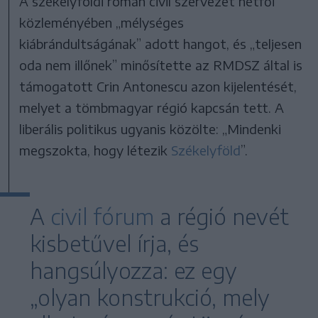
A székelyföldi román civil szervezet hétfői
közleményében „mélységes
kiábrándultságának” adott hangot, és „teljesen
oda nem illőnek” minősítette az RMDSZ által is
támogatott Crin Antonescu azon kijelentését,
melyet a tömbmagyar régió kapcsán tett. A
liberális politikus ugyanis közölte: „Mindenki
megszokta, hogy létezik
Székelyföld
”.
A
civil fórum
a régió nevét
kisbetűvel írja, és
hangsúlyozza: ez egy
„olyan konstrukció, mely