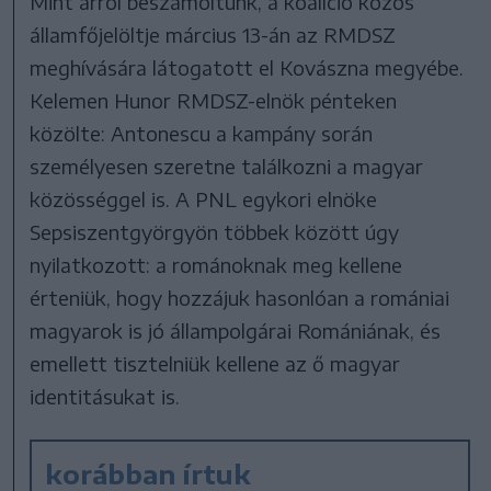
Mint arról beszámoltunk, a koalíció közös
államfőjelöltje március 13-án az RMDSZ
meghívására látogatott el Kovászna megyébe.
Kelemen Hunor RMDSZ-elnök pénteken
közölte: Antonescu a kampány során
személyesen szeretne találkozni a magyar
közösséggel is. A PNL egykori elnöke
Sepsiszentgyörgyön többek között úgy
nyilatkozott: a románoknak meg kellene
érteniük, hogy hozzájuk hasonlóan a romániai
magyarok is jó állampolgárai Romániának, és
emellett tisztelniük kellene az ő magyar
identitásukat is.
korábban írtuk