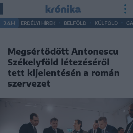
•
•
•
24H
ERDÉLYI HÍREK
BELFÖLD
KÜLFÖLD
G
Megsértődött Antonescu
Székelyföld létezéséről
tett kijelentésén a román
szervezet