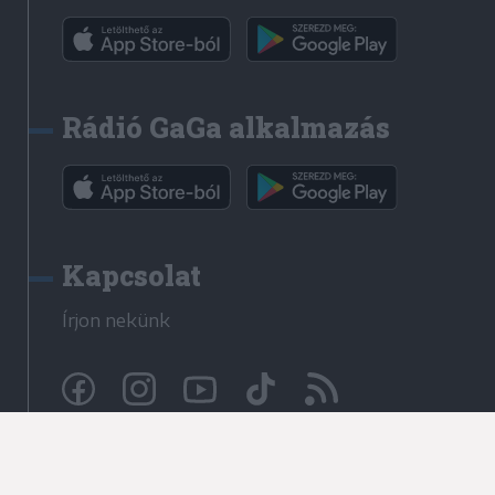
Rádió GaGa alkalmazás
Kapcsolat
Írjon nekünk