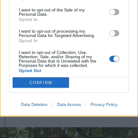
I want to opt-out of the Sale of my
Personal Data.
Opted In
I want to opt-out of processing my
Personal Data for Targeted Advertising.
Opted In
I want to opt-out of Collection, Use,
Retention, Sale, and/or Sharing of my
2026. augusztus 08., szombat
Personal Data that Is Unrelated with the
Purposes for which it was collected.
Láthatatlanul apadnak Erdély
Opted Out
vízkészletei – hiába hoz özönvizet
CONFIRM
egy nyári zivatar
Data Deletion
Data Access
Privacy Policy