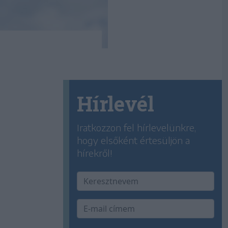
Hírlevél
Iratkozzon fel hírlevelünkre,
hogy elsőként értesüljön a
hírekről!