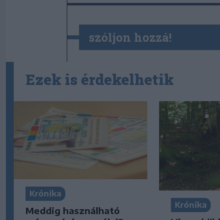
szóljon hozzá!
Ezek is érdekelhetik
Krónika
Krónika
Meddig használható