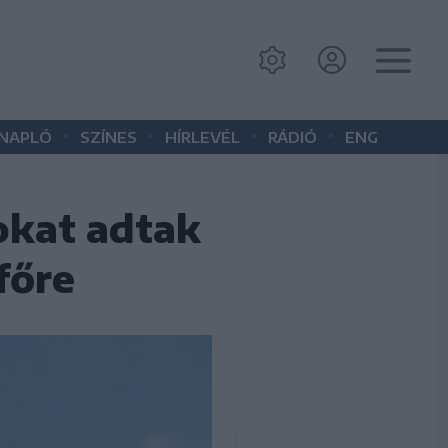
•
•
•
•
 NAPLÓ
SZÍNES
HÍRLEVÉL
RÁDIÓ
ENG
okat adtak
főre