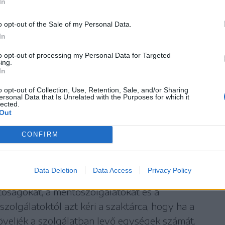
In
o opt-out of the Sale of my Personal Data.
In
 Vâlcea, Argeș, Teleorman, Giurgiu, Dâmbovița,
to opt-out of processing my Personal Data for Targeted
Călărași, Ilfov megyében és Bukarestben vörös, a
ing.
 Dél-Moldvában és Dobrudzsa déli részén
In
svidéken, Moldva és Erdély nagy részén, illetve
o opt-out of Collection, Use, Retention, Sale, and/or Sharing
ersonal Data that Is Unrelated with the Purposes for which it
iasztás lesz érvényben.
lected.
Out
CONFIRM
zkedések az egészségügyben
Data Deletion
Data Access
Privacy Policy
rv aktiválására szólította fel az egészségügyi
óságokat, a mentőszolgálatokat és a
zolgálatoktól azt kéri a szaktárca, hogy ha a
öveljék a szolgálatban levő egységek számát.