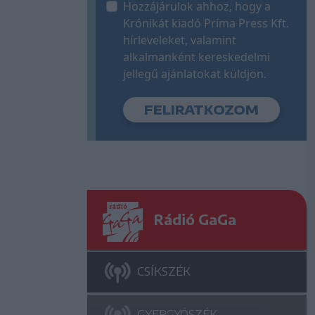
Hozzájárulok ahhoz, hogy a
Krónikát kiadó Príma Press Kft.
hírleveleket, valamint
alkalmanként kereskedelmi
jellegű ajánlatokat küldjön.
Rádió GaGa
CSÍKSZÉK
GYERGYÓSZÉK