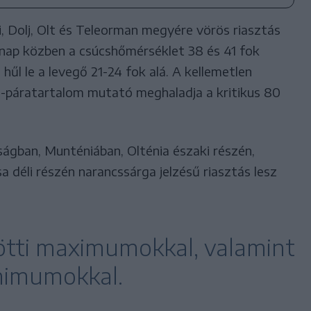
i, Dolj, Olt és Teleorman megyére vörös riasztás
t nap közben a csúcshőmérséklet 38 és 41 fok
hűl le a levegő 21-24 fok alá. A kellemetlen
t-páratartalom mutató meghaladja a kritikus 80
gban, Munténiában, Olténia északi részén,
déli részén narancssárga jelzésű riasztás lesz
zötti maximumokkal, valamint
inimumokkal.