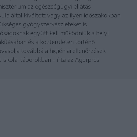
nisztérium az egészségügyi ellátás
kula által kiváltott vagy az ilyen időszakokban
ükséges gyógyszerkészleteket is.
ságoknak együtt kell működniük a helyi
akításában és a közterületen történő
vasolja továbbá a higiéniai ellenőrzések
 iskolai táborokban – írta az Agerpres