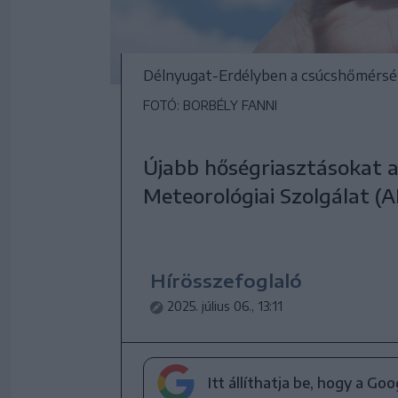
Délnyugat-Erdélyben a csúcshőmérsékl
FOTÓ: BORBÉLY FANNI
Újabb hőségriasztásokat a
Meteorológiai Szolgálat (
Hírösszefoglaló
2025. július 06., 13:11
Itt állíthatja be, hogy a Go