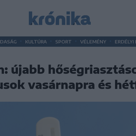
•
•
•
•
DASÁG
KULTÚRA
SPORT
VÉLEMÉNY
ERDÉLYI
n: újabb hőségriasztás
usok vasárnapra és hét