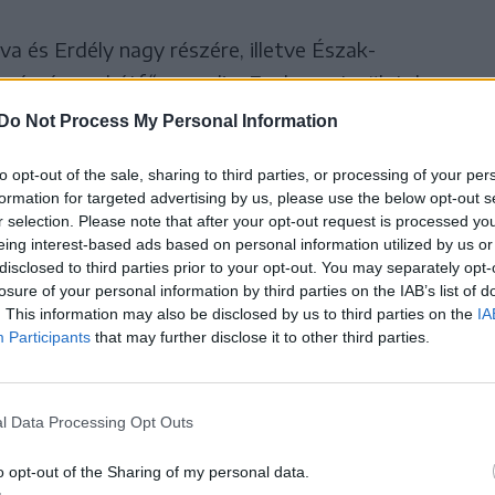
a és Erdély nagy részére, illetve Észak-
s érvényes hétfő reggelig. Ezeken a területeken
 18-20 fok közötti értékek várhatók. A
Do Not Process My Personal Information
tt is eléri a kritikus 80 egységet.
to opt-out of the sale, sharing to third parties, or processing of your per
formation for targeted advertising by us, please use the below opt-out s
áig zivatarokra figyelmeztető sárga riasztás
r selection. Please note that after your opt-out request is processed y
árpát-kanyarra, ahol villámlásokkal és viharos
eing interest-based ads based on personal information utilized by us or
disclosed to third parties prior to your opt-out. You may separately opt-
okra, felhőszakadásra és helyenként jégesőre is
losure of your personal information by third parties on the IAB’s list of
. This information may also be disclosed by us to third parties on the
IA
Participants
that may further disclose it to other third parties.
ló csapadék mennyisége eléri a
l Data Processing Opt Outs
énti 20-30 litert, helyenként
eghaladhatja.
o opt-out of the Sharing of my personal data.