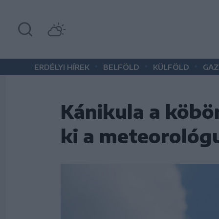
•
•
•
ERDÉLYI HÍREK
BELFÖLD
KÜLFÖLD
GAZ
Kánikula a köbö
ki a meteorológ