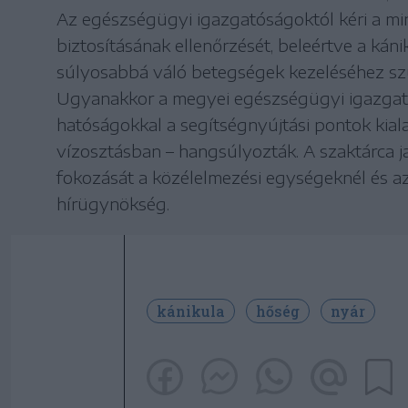
Az egészségügyi igazgatóságoktól kéri a mi
biztosításának ellenőrzését, beleértve a káni
súlyosabbá váló betegségek kezeléséhez sz
Ugyanakkor a megyei egészségügyi igazgató
hatóságokkal a segítségnyújtási pontok kial
vízosztásban – hangsúlyozták. A szaktárca ja
fokozását a közélelmezési egységeknél és az
hírügynökség.
kánikula
hőség
nyár