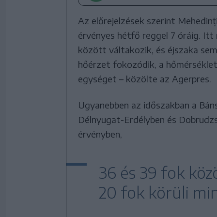
Az előrejelzések szerint Mehedinț
érvényes hétfő reggel 7 óráig. It
között váltakozik, és éjszaka sem 
hőérzet fokozódik, a hőmérsékle
egységet – közölte az Agerpres.
Ugyanebben az időszakban a Bánsá
Délnyugat-Erdélyben és Dobrudzsa 
érvényben,
36 és 39 fok kö
20 fok körüli m