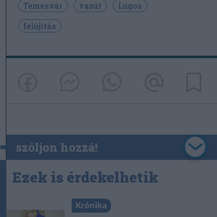
Temesvár
vasút
Lugos
felújítás
szóljon hozzá!
Ezek is érdekelhetik
Krónika