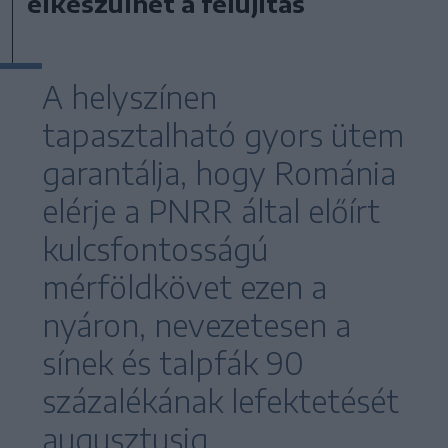
elkészülhet a felújítás
A helyszínen
tapasztalható gyors ütem
garantálja, hogy Románia
elérje a PNRR által előírt
kulcsfontosságú
mérföldkövet ezen a
nyáron, nevezetesen a
sínek és talpfák 90
százalékának lefektetését
augusztusig.