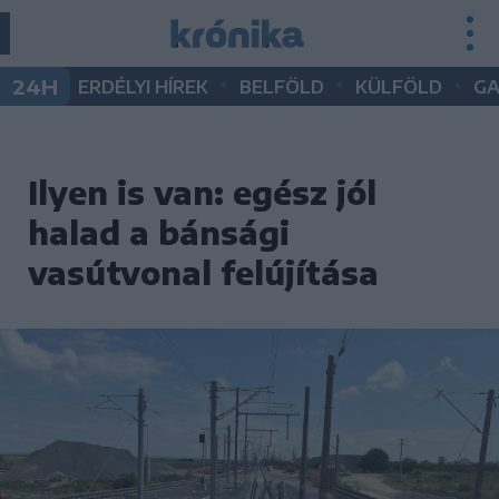
•
•
•
24H
ERDÉLYI HÍREK
BELFÖLD
KÜLFÖLD
G
Ilyen is van: egész jól
halad a bánsági
vasútvonal felújítása