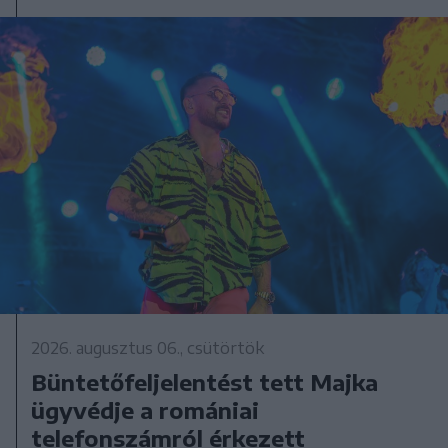
2026. augusztus 06., csütörtök
Büntetőfeljelentést tett Majka
ügyvédje a romániai
telefonszámról érkezett