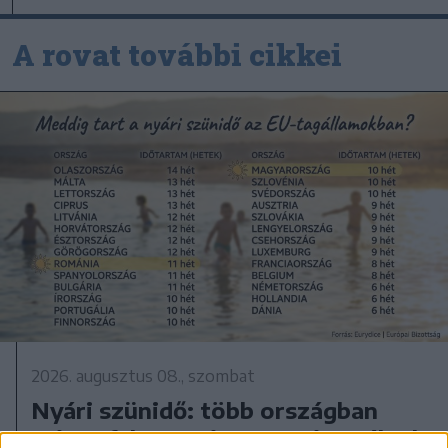
A rovat további cikkei
2026. augusztus 08., szombat
Nyári szünidő: több országban
szinte fele annyit tart, mint nálunk.