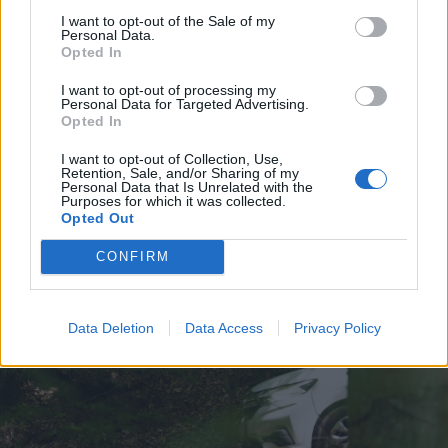
I want to opt-out of the Sale of my
2026. augusztus 08., szombat
Personal Data.
Opted In
Láthatatlanul apadnak Erdély
vízkészletei – hiába hoz özönvizet
I want to opt-out of processing my
Personal Data for Targeted Advertising.
egy nyári zivatar
Opted In
I want to opt-out of Collection, Use,
Retention, Sale, and/or Sharing of my
Personal Data that Is Unrelated with the
Purposes for which it was collected.
Opted Out
CONFIRM
Data Deletion
Data Access
Privacy Policy