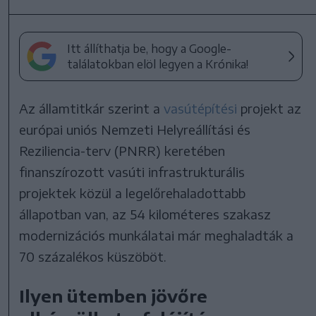
Itt állíthatja be, hogy a Google-
találatokban elöl legyen a Krónika!
Az államtitkár szerint a
vasútépítési
projekt az
európai uniós Nemzeti Helyreállítási és
Reziliencia-terv (PNRR) keretében
finanszírozott vasúti infrastrukturális
projektek közül a legelőrehaladottabb
állapotban van, az 54 kilométeres szakasz
modernizációs munkálatai már meghaladták a
70 százalékos küszöböt.
Ilyen ütemben jövőre