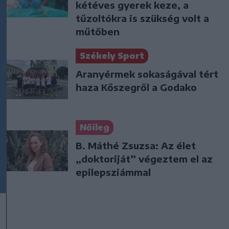
kétéves gyerek keze, a
tűzoltókra is szükség volt a
műtőben
Székely Sport
Aranyérmek sokaságával tért
haza Kőszegről a Godako
Nőileg
B. Máthé Zsuzsa: Az élet
„doktoriját” végeztem el az
epilepsziámmal