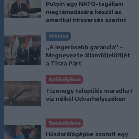
Putyin egy NATO-tagállam
megtámadására készül az
amerikai hírszerzés szerint
Krónika
„A legerősebb garancia” –
Megnevezte államfőjelöltjét
a Tisza Párt
Székelyhon
Tizenegy település maradhat
víz nélkül Udvarhelyszéken
Székelyhon
Húsdarálógépbe szorult egy