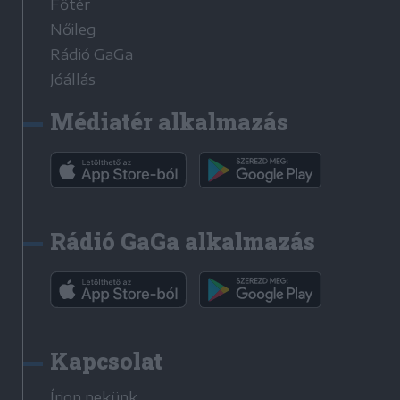
Főtér
Nőileg
Rádió GaGa
Jóállás
Médiatér alkalmazás
Rádió GaGa alkalmazás
Kapcsolat
Írjon nekünk