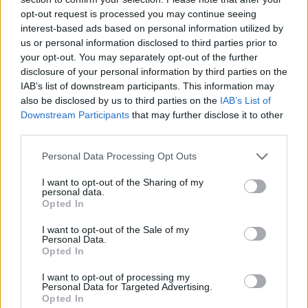
opt-out request is processed you may continue seeing
Székely Sport
interest-based ads based on personal information utilized by
us or personal information disclosed to third parties prior to
Súlyos veszteség, kilenc
your opt-out. You may separately opt-out of the further
hónapra eltiltották a Sepsi
disclosure of your personal information by third parties on the
IAB’s list of downstream participants. This information may
OSK csapatkapitányát
also be disclosed by us to third parties on the
IAB’s List of
Downstream Participants
that may further disclose it to other
Nőileg
third parties.
Sándor Ella: Na, indíts, s
Personal Data Processing Opt Outs
menjünk!
I want to opt-out of the Sharing of my
personal data.
Opted In
I want to opt-out of the Sale of my
Personal Data.
Opted In
I want to opt-out of processing my
Personal Data for Targeted Advertising.
A rovat további cikkei
Opted In