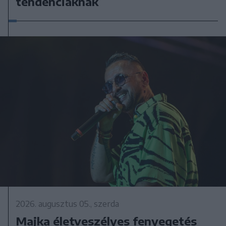
tendenciáknak
2026. augusztus 05., szerda
Majka életveszélyes fenyegetés