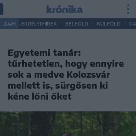
•
•
•
24H
ERDÉLYI HÍREK
BELFÖLD
KÜLFÖLD
G
Egyetemi tanár:
tűrhetetlen, hogy ennyire
sok a medve Kolozsvár
mellett is, sürgősen ki
kéne lőni őket