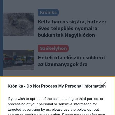
Krónika
Kelta harcos sírjára, hatezer
éves település nyomaira
bukkantak Nagyiklódon
Székelyhon
Hetek óta először csökkent
az üzemanyagok ára
Székelyhon
Krónika -
Do Not Process My Personal Information
„Óriási csattanás volt” – így
If you wish to opt-out of the sale, sharing to third parties, or
emlékszik vissza a kedd esti
processing of your personal or sensitive information for
balesetre a csíkszeredai
targeted advertising by us, please use the below opt-out
családfő
section to confirm your selection. Please note that after your