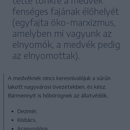
tette tönkre a medvék
fenséges fajának élőhelyét
(egyfajta öko-marxizmus,
amelyben mi vagyunk az
elnyomók, a medvék pedig
az elnyomottak).
A medvéknek nincs keresnivalójuk a sűrűn
lakott nagyvárosi övezetekben, és kész.
Bármennyit is hőbörögnek az állatvédők,
Dezmér,
Kisbács,
Aranyoslóna