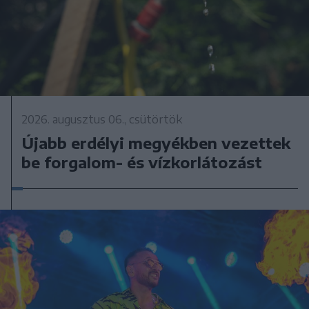
2026. augusztus 06., csütörtök
Újabb erdélyi megyékben vezettek
be forgalom- és vízkorlátozást