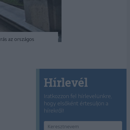
rrás az országos
Hírlevél
Iratkozzon fel hírlevelünkre,
hogy elsőként értesüljön a
hírekről!