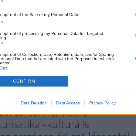
In
o opt-out of the Sale of my Personal Data.
tásában nagy tapasztalatot szerzett politikus
In
mus hiányossága, hogy bár számos látványosság
to opt-out of processing my Personal Data for Targeted
ing.
va” a látogatóknak, valamint nem biztosítottak a
In
ok. „Nincs egy olyan turisztikai útvonal, nincs
o opt-out of Collection, Use, Retention, Sale, and/or Sharing
a hozzá rendelt minőségi szolgáltatás, amit nyugodt
ersonal Data that Is Unrelated with the Purposes for which it
lected.
eti megoldások vannak” – vázolta a
Out
Hegedüs Csilla.
CONFIRM
zerint épp emiatt van szükség
Data Deletion
Data Access
Privacy Policy
ekvési tervre, illetve
urisztikai-kulturális