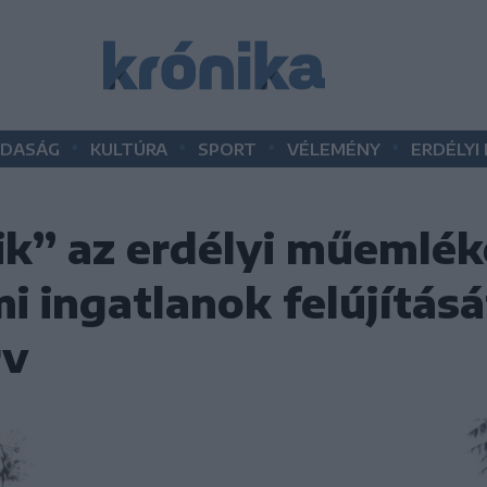
•
•
•
•
DASÁG
KULTÚRA
SPORT
VÉLEMÉNY
ERDÉLYI
ik” az erdélyi műemlék
i ingatlanok felújításá
rv