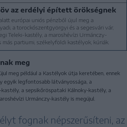
v az erdélyi épített örökségnek
latt európai uniós pénzből újul meg a
adi, a torockószentgyörgyi és a segesvári vár,
gi Teleki-kastély, a maroshévízi Urmánczy-
s más partiumi, székelyföldi kastélyok, kúriák.
ulnak meg
jul meg például a Kastélyok útja keretében, ennek
y egyik legfontosabb látványossága, a
i-kastély, a sepsikőröspataki Kálnoky-kastély, a
aroshévízi Urmánczy-kastély is megújul.
élyt fognak népszerűsíteni, az