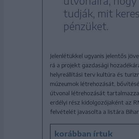
útvonalra, hogy
tudják, mit keres
pénzüket.
Jelenlétükkel ugyanis jelentős j
rá a projekt gazdasági hozadékár
helyreállítási terv kultúra és turi
múzeumok létrehozását, bővítését 
útvonal létrehozását tartalmazza
erdélyi rész kidolgozójaként az
felvételét javasolta a listára Bih
korábban írtuk