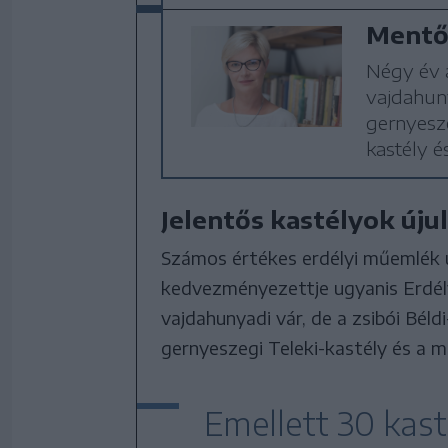
Mentőö
Négy év a
vajdahuny
gernyesze
kastély é
Jelentős kastélyok új
Számos értékes erdélyi műemlék ú
kedvezményezettje ugyanis Erdél
vajdahunyadi vár, de a zsibói Béld
gernyeszegi Teleki-kastély és a m
Emellett 30 kast