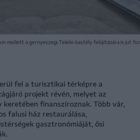
 mellett a gernyeszegi Teleki-kastély felújítására is jut fo
ül fel a turisztikai térképre a
ágjáró projekt révén, melyet az
rv keretében finanszíroznak. Több vár,
s falusi ház restaurálása,
istérségek gasztronómiáját, ősi
ák.