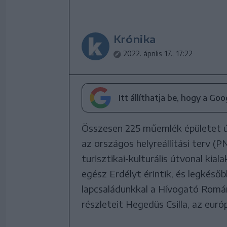
Krónika
2022. április 17., 17:22
Itt állíthatja be, hogy a Go
Összesen 225 műemlék épületet újí
az országos helyreállítási terv (
turisztikai-kulturális útvonal ki
egész Erdélyt érintik, és legkésőb
lapcsaládunkkal a Hívogató Román
részleteit Hegedüs Csilla, az euró