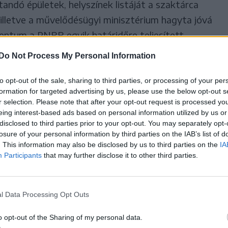
ítandó épületek, helyszínek listáját a szaktárca
i, illetve a művelődésügyi minisztérium hagyta jóvá
entum a PNRR egyik határidőre teljesített
Do Not Process My Personal Information
to opt-out of the sale, sharing to third parties, or processing of your per
ető alelnöke szerint a
formation for targeted advertising by us, please use the below opt-out s
r selection. Please note that after your opt-out request is processed y
t remélik, hogy a projektre
eing interest-based ads based on personal information utilized by us or
disclosed to third parties prior to your opt-out. You may separately opt-
uróból zajló felújításoknak,
losure of your personal information by third parties on the IAB’s list of
. This information may also be disclosed by us to third parties on the
IA
rűsítésnek köszönhetően a
Participants
that may further disclose it to other third parties.
 50 százalékkal nő majd az
külföldi turisták száma, és
l Data Processing Opt Outs
di turizmus is.
o opt-out of the Sharing of my personal data.