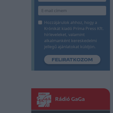
Hozzájárulok ahhoz, hogy a
Krónikát kiadó Príma Press Kft.
hírleveleket, valamint
alkalmanként kereskedelmi
jellegű ajánlatokat küldjön.
Rádió GaGa