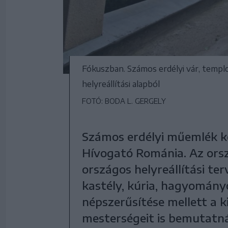
Fókuszban. Számos erdélyi vár, templom
helyreállítási alapból
FOTÓ: BODA L. GERGELY
Számos erdélyi műemlék ker
Hívogató Románia. Az orsz
országos helyreállítási te
kastély, kúria, hagyományo
népszerűsítése mellett a k
mesterségeit is bemutatn