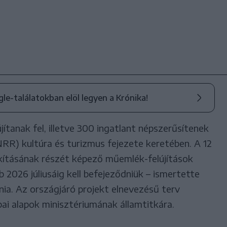
ogle-találatokban elöl legyen a Krónika!
tanak fel, illetve 300 ingatlant népszerűsítenek
PNRR) kultúra és turizmus fejezete keretében. A 12
alakításának részét képező műemlék-felújítások
b 2026 júliusáig kell befejeződniük – ismertette
ia. Az országjáró projekt elnevezésű terv
pai alapok minisztériumának államtitkára.