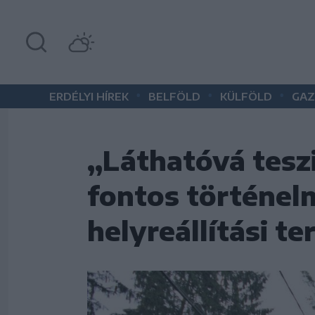
•
•
•
ERDÉLYI HÍREK
BELFÖLD
KÜLFÖLD
GAZ
„Láthatóvá tesz
fontos történelm
helyreállítási te