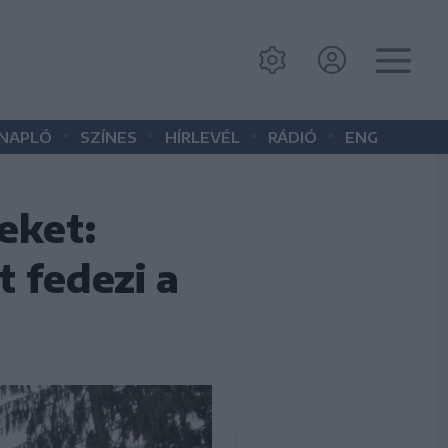
•
•
•
•
 NAPLÓ
SZÍNES
HÍRLEVÉL
RÁDIÓ
ENG
eket:
t fedezi a