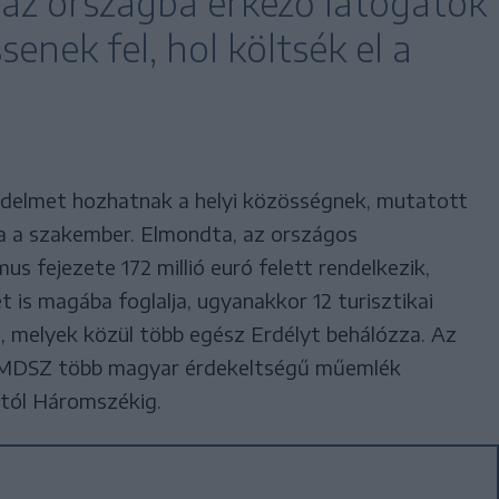
 az országba érkező látogatók
senek fel, hol költsék el a
övedelmet hozhatnak a helyi közösségnek, mutatott
a a szakember. Elmondta, az országos
zmus fejezete 172 millió euró felett rendelkezik,
is magába foglalja, ugyanakkor 12 turisztikai
, melyek közül több egész Erdélyt behálózza. Az
 RMDSZ több magyar érdekeltségű műemlék
artól Háromszékig.