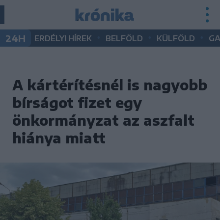
•
•
•
24H
ERDÉLYI HÍREK
BELFÖLD
KÜLFÖLD
G
A kártérítésnél is nagyobb
bírságot fizet egy
önkormányzat az aszfalt
hiánya miatt