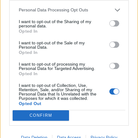
Personal Data Processing Opt Outs
I want to opt-out of the Sharing of my
personal data.
Opted In
I want to opt-out of the Sale of my
Personal Data.
Opted In
I want to opt-out of processing my
Personal Data for Targeted Advertising.
Opted In
I want to opt-out of Collection, Use,
Retention, Sale, and/or Sharing of my
2026. augusztus 07., péntek
Personal Data that Is Unrelated with the
Purposes for which it was collected.
RMDSZ-es polgármester
Opted Out
érdekeltségi körébe tartozó cégre
CONFIRM
szállt rá a környezetvédelem a
vízkorlátozások megszegése miatt
Data Deletion
Data Access
Privacy Policy