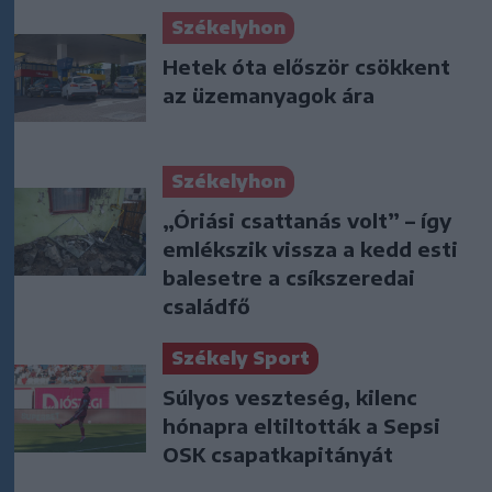
Székelyhon
Hetek óta először csökkent
az üzemanyagok ára
Székelyhon
„Óriási csattanás volt” – így
emlékszik vissza a kedd esti
balesetre a csíkszeredai
családfő
Székely Sport
Súlyos veszteség, kilenc
hónapra eltiltották a Sepsi
OSK csapatkapitányát