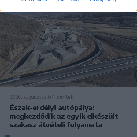
2026. augusztus 07., péntek
Észak-erdélyi autópálya:
megkezdődik az egyik elkészült
szakasz átvételi folyamata