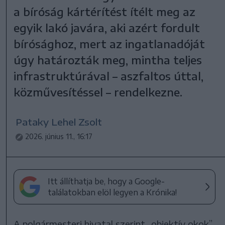
a bíróság kártérítést ítélt meg az
egyik lakó javára, aki azért fordult
bírósághoz, mert az ingatlanadóját
úgy határozták meg, mintha teljes
infrastruktúrával – aszfaltos úttal,
közművesítéssel – rendelkezne.
Pataky Lehel Zsolt
2026. június 11., 16:17
Itt állíthatja be, hogy a Google-
találatokban elöl legyen a Krónika!
A polgármesteri hivatal szerint „objektív okok”