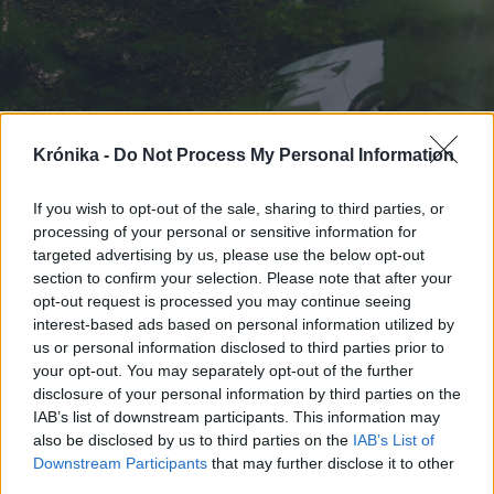
Krónika -
Do Not Process My Personal Information
If you wish to opt-out of the sale, sharing to third parties, or
2026. augusztus 07., péntek
processing of your personal or sensitive information for
Visszaküldte a parlamentnek a
targeted advertising by us, please use the below opt-out
medveállomány ritkítására
section to confirm your selection. Please note that after your
opt-out request is processed you may continue seeing
vonatkozó törvényt az államfő
interest-based ads based on personal information utilized by
us or personal information disclosed to third parties prior to
your opt-out. You may separately opt-out of the further
disclosure of your personal information by third parties on the
IAB’s list of downstream participants. This information may
also be disclosed by us to third parties on the
IAB’s List of
Downstream Participants
that may further disclose it to other
third parties.