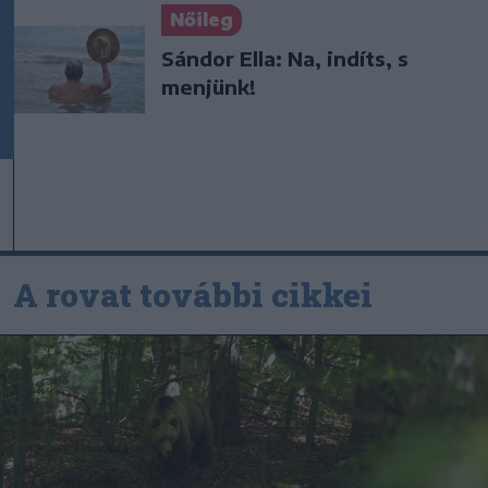
Nőileg
Sándor Ella: Na, indíts, s
menjünk!
A rovat további cikkei