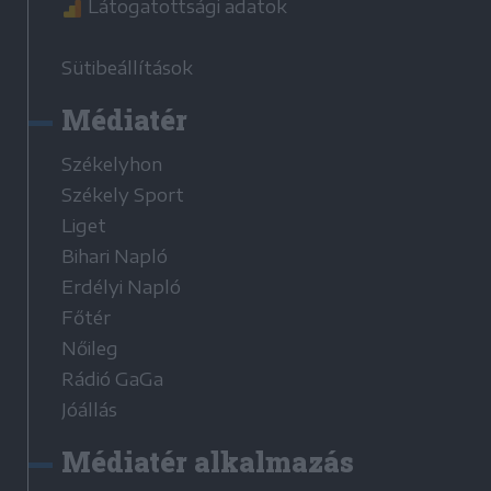
Látogatottsági adatok
Sütibeállítások
Médiatér
Székelyhon
Székely Sport
Liget
Bihari Napló
Erdélyi Napló
Főtér
Nőileg
Rádió GaGa
Jóállás
Médiatér alkalmazás