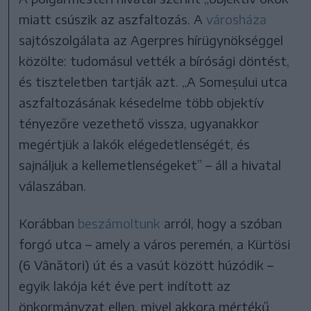
miatt csúszik az aszfaltozás. A
városháza
sajtószolgálata az Agerpres hírügynökséggel
közölte: tudomásul vették a bírósági döntést,
és tiszteletben tartják azt. „A Someșului utca
aszfaltozásának késedelme több objektív
tényezőre vezethető vissza, ugyanakkor
megértjük a lakók elégedetlenségét, és
sajnáljuk a kellemetlenségeket” – áll a hivatal
válaszában.
Korábban
beszámoltunk
arról, hogy a szóban
forgó utca – amely a város peremén, a Kürtösi
(6 Vânători) út és a vasút között húzódik –
egyik lakója két éve pert indított az
önkormányzat ellen, mivel akkora mértékű