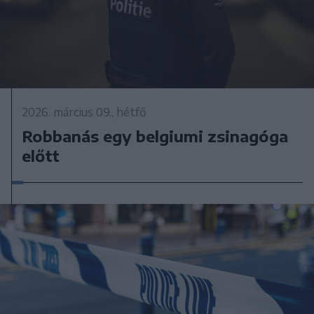
2026. március 09., hétfő
Robbanás egy belgiumi zsinagóga
előtt