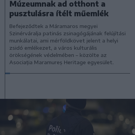
Múzeumnak ad otthont a
pusztulásra ítélt műemlék
Befejeződtek a Máramaros megyei
Szinérváralja patinás zsinagógájának felújítási
munkálatai, ami mérföldkövet jelent a helyi
zsidó emlékezet, a város kulturális
örökségének védelmében – közölte az
Asociația Maramureș Heritage egyesület.