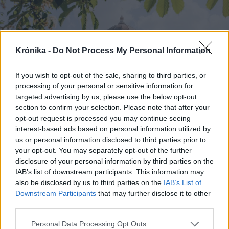
Krónika -
Do Not Process My Personal Information
If you wish to opt-out of the sale, sharing to third parties, or
processing of your personal or sensitive information for
targeted advertising by us, please use the below opt-out
section to confirm your selection. Please note that after your
opt-out request is processed you may continue seeing
interest-based ads based on personal information utilized by
us or personal information disclosed to third parties prior to
your opt-out. You may separately opt-out of the further
disclosure of your personal information by third parties on the
2024. október 14., hétfő
IAB’s list of downstream participants. This information may
Nyitott Zsinagógák Éjszakája
also be disclosed by us to third parties on the
IAB’s List of
Downstream Participants
that may further disclose it to other
Nagyváradon körutakkal, kulturális
third parties.
programokkal
Personal Data Processing Opt Outs