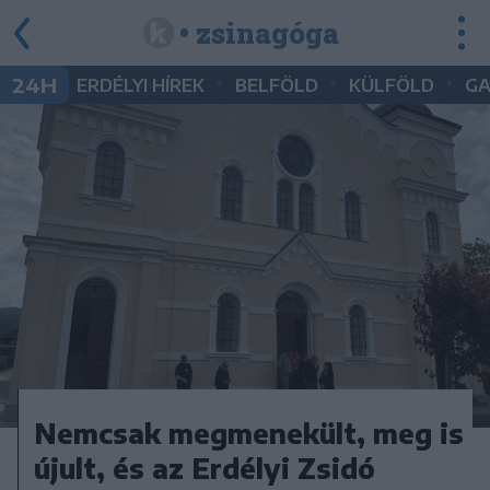
• zsinagóga
•
•
•
24H
ERDÉLYI HÍREK
BELFÖLD
KÜLFÖLD
G
Nemcsak megmenekült, meg is
újult, és az Erdélyi Zsidó