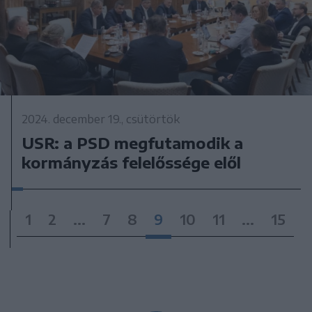
2024. december 19., csütörtök
USR: a PSD megfutamodik a
kormányzás felelőssége elől
1
2
...
7
8
9
10
11
...
15