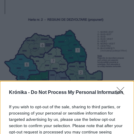
Krónika -
Do Not Process My Personal Information
If you wish to opt-out of the sale, sharing to third parties, or
processing of your personal or sensitive information for
2025. február 12., szerda
targeted advertising by us, please use the below opt-out
section to confirm your selection. Please note that after your
Who will save Hungarians from
opt-out request is processed you may continue seeing