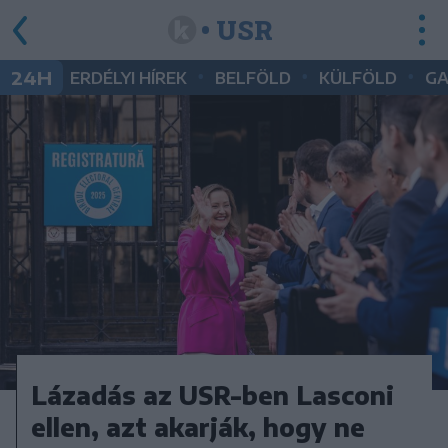
• USR
•
•
•
24H
ERDÉLYI HÍREK
BELFÖLD
KÜLFÖLD
G
Lázadás az USR-ben Lasconi
ellen, azt akarják, hogy ne