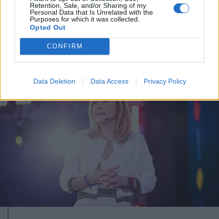
Retention, Sale, and/or Sharing of my
Most éppen újra kormányra vágyik
Personal Data that Is Unrelated with the
Purposes for which it was collected.
az USR
Opted Out
CONFIRM
Data Deletion
Data Access
Privacy Policy