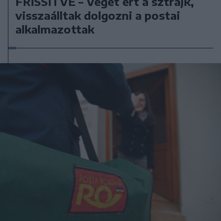
FRISSÍTVE – Véget ért a sztrájk,
visszaálltak dolgozni a postai
alkalmazottak