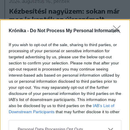
2024. augusztus 16., péntek
Kézbesítési nagyüzem: sokan már
meg is kapták az újraszámolt
nyugdíjról szóló végzést
Krónika -
Do Not Process My Personal Information
If you wish to opt-out of the sale, sharing to third parties, or
processing of your personal or sensitive information for
targeted advertising by us, please use the below opt-out
section to confirm your selection. Please note that after your
opt-out request is processed you may continue seeing
interest-based ads based on personal information utilized by
us or personal information disclosed to third parties prior to
your opt-out. You may separately opt-out of the further
disclosure of your personal information by third parties on the
IAB’s list of downstream participants. This information may
also be disclosed by us to third parties on the
IAB’s List of
Downstream Participants
that may further disclose it to other
third parties.
Personal Data Processing Opt Outs