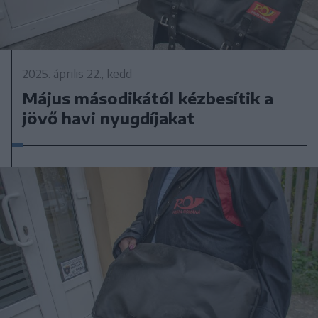
2025. április 22., kedd
Május másodikától kézbesítik a
jövő havi nyugdíjakat