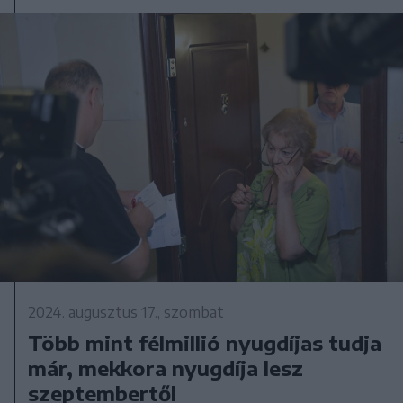
2024. augusztus 17., szombat
Több mint félmillió nyugdíjas tudja
már, mekkora nyugdíja lesz
szeptembertől