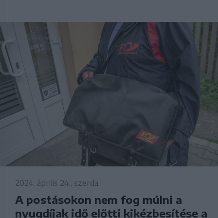
2024. április 24., szerda
A postásokon nem fog múlni a
nyugdíjak idő előtti kikézbesítése a