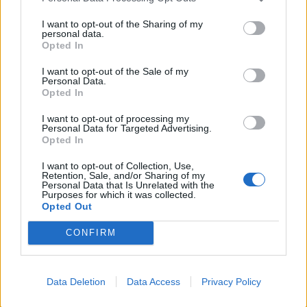
I want to opt-out of the Sharing of my
2024. augusztus 13., kedd
personal data.
Opted In
Nyugdíj-újraszámítás: még a héten
elrajtol a sokak számára nagyobb
I want to opt-out of the Sale of my
Personal Data.
juttatást hozó végzések
Opted In
kézbesítése
I want to opt-out of processing my
Personal Data for Targeted Advertising.
Opted In
I want to opt-out of Collection, Use,
Retention, Sale, and/or Sharing of my
Personal Data that Is Unrelated with the
Purposes for which it was collected.
Opted Out
CONFIRM
Data Deletion
Data Access
Privacy Policy