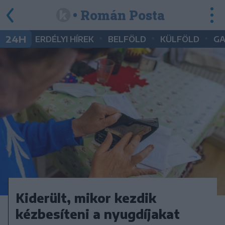
• Román Posta
•
•
•
24H
ERDÉLYI HÍREK
BELFÖLD
KÜLFÖLD
G
Kiderült, mikor kezdik
kézbesíteni a nyugdíjakat