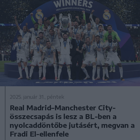
2025. január 31., péntek
Real Madrid–Manchester City-
összecsapás is lesz a BL-ben a
nyolcaddöntőbe jutásért, megvan a
Fradi El-ellenfele