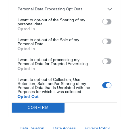
Personal Data Processing Opt Outs
I want to opt-out of the Sharing of my
2024. október 20., vasárnap
personal data.
Real Madrid: Modrić megdöntötte
Opted In
Puskás rekordját
I want to opt-out of the Sale of my
Personal Data.
Opted In
I want to opt-out of processing my
Personal Data for Targeted Advertising.
Opted In
I want to opt-out of Collection, Use,
Retention, Sale, and/or Sharing of my
Personal Data that Is Unrelated with the
Purposes for which it was collected.
Opted Out
CONFIRM
Data Deletion
Data Access
Privacy Policy