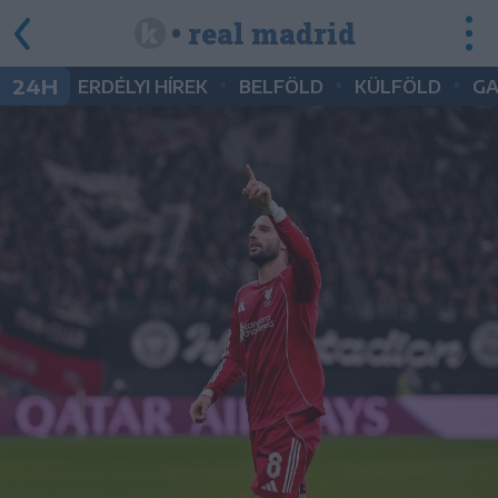
• real madrid
•
•
•
24H
ERDÉLYI HÍREK
BELFÖLD
KÜLFÖLD
G