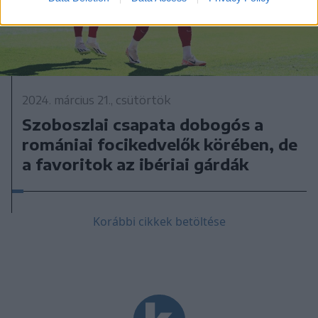
2024. március 21., csütörtök
Szoboszlai csapata dobogós a
romániai focikedvelők körében, de
a favoritok az ibériai gárdák
Korábbi cikkek betöltése