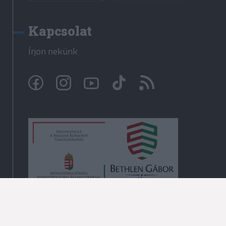
Kapcsolat
Írjon nekünk
© Krónika.ro 2009-2026