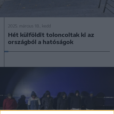
2025. március 18., kedd
Hét külföldit toloncoltak ki az
országból a hatóságok