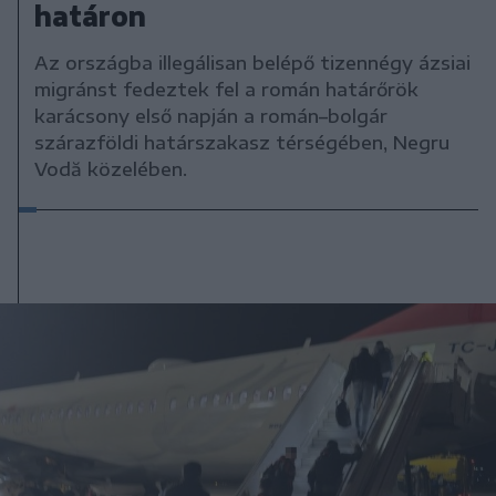
határon
Az országba illegálisan belépő tizennégy ázsiai
migránst fedeztek fel a román határőrök
karácsony első napján a román–bolgár
szárazföldi határszakasz térségében, Negru
Vodă közelében.