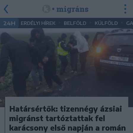
• migráns
•
•
•
24H
ERDÉLYI HÍREK
BELFÖLD
KÜLFÖLD
G
Határsértők: tizennégy ázsiai
migránst tartóztattak fel
karácsony első napján a román