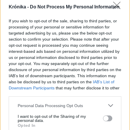
Krónika -
Do Not Process My Personal Information
If you wish to opt-out of the sale, sharing to third parties, or
processing of your personal or sensitive information for
targeted advertising by us, please use the below opt-out
2025. január 30., csütörtök
section to confirm your selection. Please note that after your
Újra Nyugatra tartó migránsok
opt-out request is processed you may continue seeing
buktak le egy szúrópróbaszerű
interest-based ads based on personal information utilized by
us or personal information disclosed to third parties prior to
ellenőrzésen
your opt-out. You may separately opt-out of the further
disclosure of your personal information by third parties on the
IAB’s list of downstream participants. This information may
also be disclosed by us to third parties on the
IAB’s List of
Downstream Participants
that may further disclose it to other
third parties.
Personal Data Processing Opt Outs
I want to opt-out of the Sharing of my
personal data.
Opted In