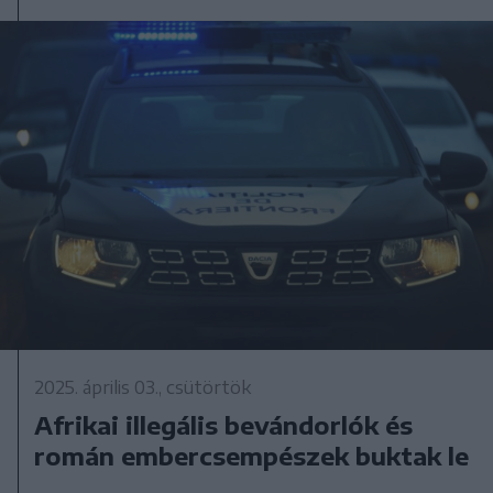
2025. április 03., csütörtök
Afrikai illegális bevándorlók és
román embercsempészek buktak le