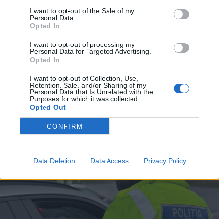
I want to opt-out of the Sale of my
Personal Data.
Opted In
I want to opt-out of processing my
Personal Data for Targeted Advertising.
Opted In
2025. január 27., hétfő
I want to opt-out of Collection, Use,
Trump győzött a Kolumbiával a
Retention, Sale, and/or Sharing of my
Personal Data that Is Unrelated with the
migránsok miatt kialakult
Purposes for which it was collected.
Opted Out
konfliktusban
CONFIRM
Data Deletion
Data Access
Privacy Policy