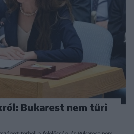
król: Bukarest nem tűri
szágot terheli a felelősség, és Bukarest nem