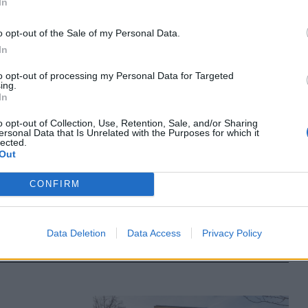
ország
In
kelyhon. A
iplomáciai
o opt-out of the Sale of my Personal Data.
tt hasonló
In
to opt-out of processing my Personal Data for Targeted
ing.
In
o opt-out of Collection, Use, Retention, Sale, and/or Sharing
ersonal Data that Is Unrelated with the Purposes for which it
lected.
Out
CONFIRM
l magyar
ügyeket is
be Velkey
Data Deletion
Data Access
Privacy Policy
 pénteken.