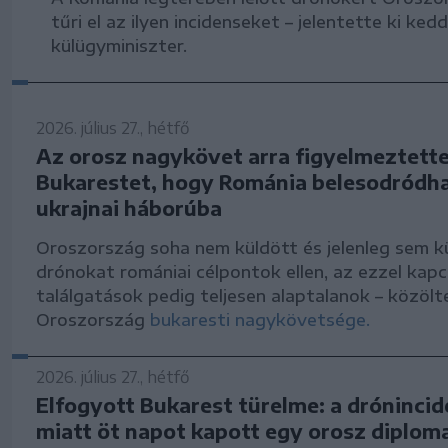
tűri el az ilyen incidenseket – jelentette ki ke
külügyminiszter.
2026. július 27., hétfő
Az orosz nagykövet arra figyelmeztett
Bukarestet, hogy Románia belesodródha
ukrajnai háborúba
Oroszország soha nem küldött és jelenleg sem kü
drónokat romániai célpontok ellen, az ezzel kap
találgatások pedig teljesen alaptalanok – közölt
Oroszország
bukaresti nagykövetsége.
2026. július 27., hétfő
Elfogyott Bukarest türelme: a dróninci
miatt öt napot kapott egy orosz diplom