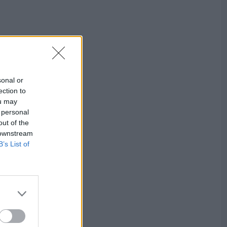
sonal or
ection to
ou may
 personal
out of the
 downstream
B’s List of