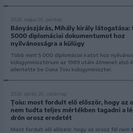
2026. május 01., péntek
Bányászjárás, Mihály király látogatása:
5000 diplomáciai dokumentumot hoz
nyilvánosságra a külügy
Több mint 5 000 diplomáciai iratot hoz nyilváno
külügyminisztérium az 1989 utáni átmenet első é
jelentette be Oana Țoiu külügyminiszter.
2026. április 26., vasárnap
Țoiu: most fordult elő először, hogy az o
nem tudta teljes mértékben tagadni a l
drón orosz eredetét
Most fordult elő először, hogy az orosz fél nem 