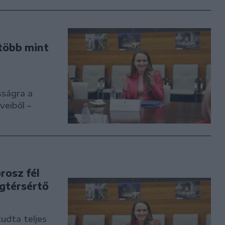
 több mint
sságra a
veiből –
rosz fél
égtérsértő
tudta teljes