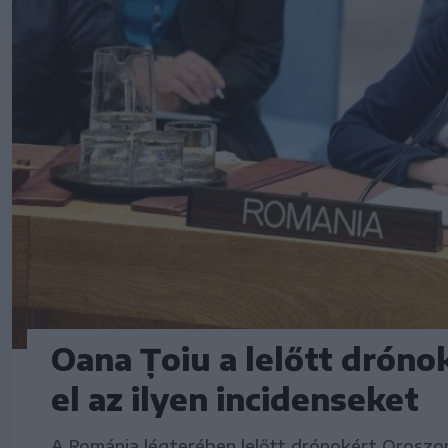
Oana Țoiu a lelőtt dróno
el az ilyen incidenseket
A Románia légterében lelőtt drónokért Oroszor