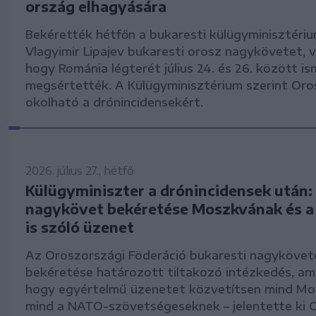
ország elhagyására
Bekérették hétfőn a bukaresti külügyminisztéri
Vlagyimir Lipajev bukaresti orosz nagykövetet, vá
hogy Románia légterét július 24. és 26. között i
megsértették. A Külügyminisztérium szerint Or
okolható a drónincidensekért.
2026. július 27., hétfő
Külügyminiszter a drónincidensek után:
nagykövet bekéretése Moszkvának és 
is szóló üzenet
Az Oroszországi Föderáció bukaresti nagyköve
bekéretése határozott tiltakozó intézkedés, ame
hogy egyértelmű üzenetet közvetítsen mind Mo
mind a NATO-szövetségeseknek – jelentette ki 