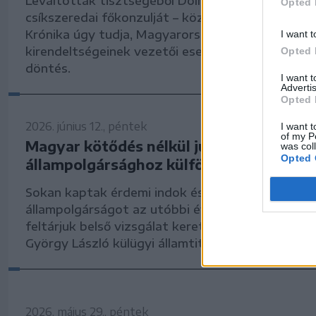
Leváltották tisztségéből Dolhai Istvánt, Magyar
Opted 
csíkszeredai főkonzulját – közölte szerdán a Szé
Krónika úgy tudja, Magyarország más romániai d
I want t
kirendeltségeinek vezetői esetében nem születe
Opted 
döntés.
I want 
Advertis
Opted 
2026. június 12., péntek
I want t
of my P
Magyar kötődés nélkül jutottak
was col
Opted 
állampolgársághoz külföldiek százai?
Sokan kaptak érdemi indok és jogosultság nélkü
állampolgárságot az utóbbi években, ezeket az 
feltárjuk belső vizsgálat keretében – jelentette 
György László külügyi államtitkár a Facebookon
2026. május 29., péntek