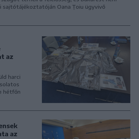
ddi sajtótájékoztatóján Oana Țoiu ügyvivő
e
t az
ld harci
csolatos
e hétfőn
densek
ata az