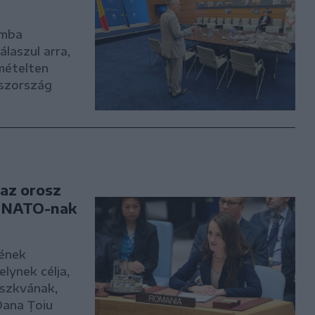
umba
laszul arra,
smételten
oszország
 az orosz
a NATO-nak
tének
lynek célja,
szkvának,
Oana Țoiu