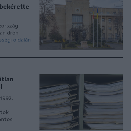
 bekérette
zország
ban drón
ségi oldalán
átlan
l
 1992.
atok
fontos