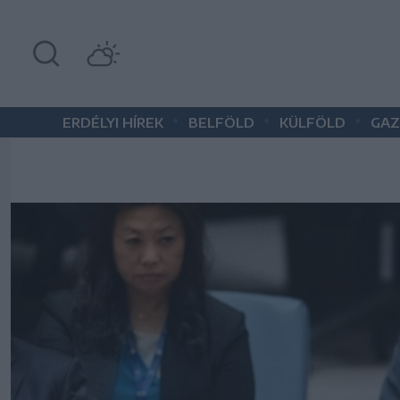
•
•
•
ERDÉLYI HÍREK
BELFÖLD
KÜLFÖLD
GAZ