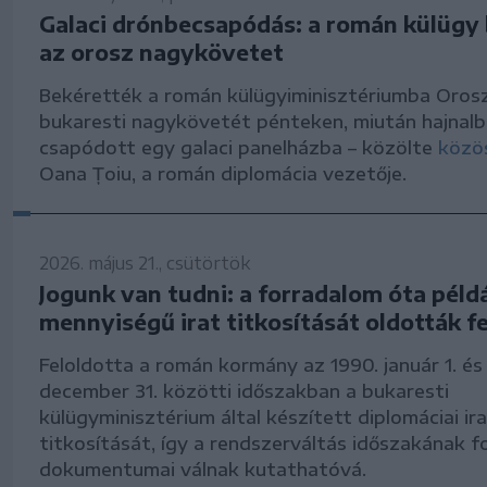
Galaci drónbecsapódás: a román külügy
az orosz nagykövetet
Bekérették a román külügyiminisztériumba Oros
bukaresti nagykövetét pénteken, miután hajnal
csapódott egy galaci panelházba – közölte
közös
Oana Țoiu, a román diplomácia vezetője.
2026. május 21., csütörtök
Jogunk van tudni: a forradalom óta péld
mennyiségű irat titkosítását oldották fe
Feloldotta a román kormány az 1990. január 1. és
december 31. közötti időszakban a bukaresti
külügyminisztérium által készített diplomáciai ir
titkosítását, így a rendszerváltás időszakának 
dokumentumai válnak kutathatóvá.