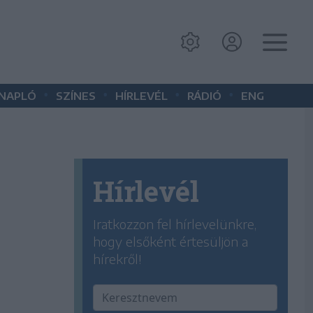
•
•
•
•
 NAPLÓ
SZÍNES
HÍRLEVÉL
RÁDIÓ
ENG
Hírlevél
Iratkozzon fel hírlevelünkre,
hogy elsőként értesüljön a
hírekről!