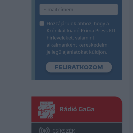
Hozzájárulok ahhoz, hogy a
Krónikát kiadó Príma Press Kft.
hírleveleket, valamint
alkalmanként kereskedelmi
jellegű ajánlatokat küldjön.
Rádió GaGa
CSÍKSZÉK