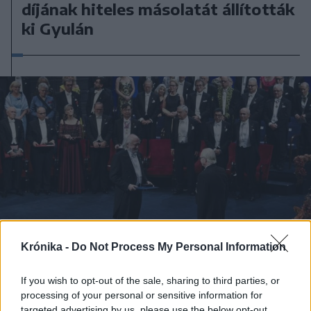
díjának hiteles másolatát állították
ki Gyulán
Krónika -
Do Not Process My Personal Information
If you wish to opt-out of the sale, sharing to third parties, or
processing of your personal or sensitive information for
2025. december 10., szerda
targeted advertising by us, please use the below opt-out