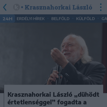
• Krasznahorkai László
•
•
•
24H
ERDÉLYI HÍREK
BELFÖLD
KÜLFÖLD
G
Krasznahorkai László „dühödt
értetlenséggel” fogadta a