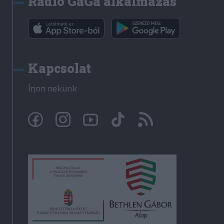
Rádió GaGa alkalmazás
Kapcsolat
Írjon nekünk