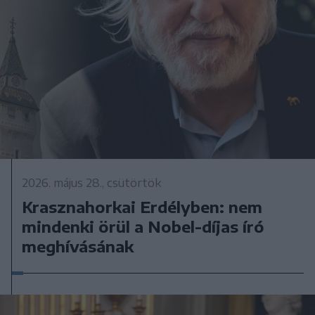
2026. május 28., csütörtök
Krasznahorkai Erdélyben: nem
mindenki örül a Nobel-díjas író
meghívásának