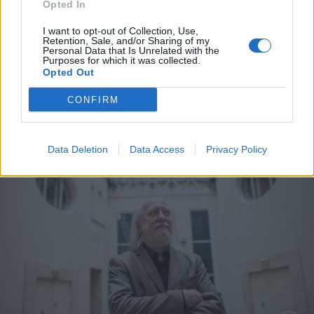
Opted In
2025. december 07., vasárnap
Krasznahorkai lázadásról, az
I want to opt-out of Collection, Use,
Retention, Sale, and/or Sharing of my
emberi méltóságról, az angyalokról
Personal Data that Is Unrelated with the
Purposes for which it was collected.
és a reményről Stockholmban
Opted Out
CONFIRM
Data Deletion
Data Access
Privacy Policy