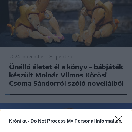
2024. november 08., péntek
Önálló életet él a könyv – bábjáték
készült Molnár Vilmos Kőrösi
Csoma Sándorról szóló novelláiból
Krónika -
Do Not Process My Personal Information