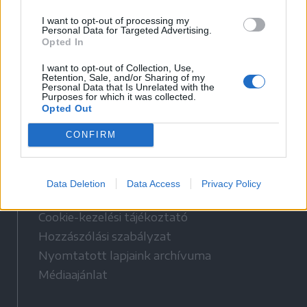
I want to opt-out of processing my
Personal Data for Targeted Advertising.
Opted In
I want to opt-out of Collection, Use,
Retention, Sale, and/or Sharing of my
Personal Data that Is Unrelated with the
Purposes for which it was collected.
Opted Out
Hasznos
CONFIRM
Impresszum
Szerzői jogok
Data Deletion
Data Access
Privacy Policy
Adatvédelmi tájékoztató
Cookie-kezelési tájékoztató
Hozzászólási szabályzat
Nyomtatott lapjaink archívuma
Médiaajánlat