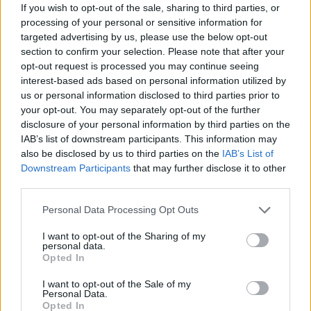
If you wish to opt-out of the sale, sharing to third parties, or
processing of your personal or sensitive information for
targeted advertising by us, please use the below opt-out
section to confirm your selection. Please note that after your
opt-out request is processed you may continue seeing
interest-based ads based on personal information utilized by
us or personal information disclosed to third parties prior to
your opt-out. You may separately opt-out of the further
disclosure of your personal information by third parties on the
IAB’s list of downstream participants. This information may
also be disclosed by us to third parties on the
IAB’s List of
2024. április 08., hétfő
Downstream Participants
that may further disclose it to other
third parties.
Harminckét éves álom valósult meg
Kovásznán: felavatták a Csoma
Personal Data Processing Opt Outs
Emlékközpontot
I want to opt-out of the Sharing of my
personal data.
Opted In
Korábbi cikkek betöltése
I want to opt-out of the Sale of my
Personal Data.
Opted In