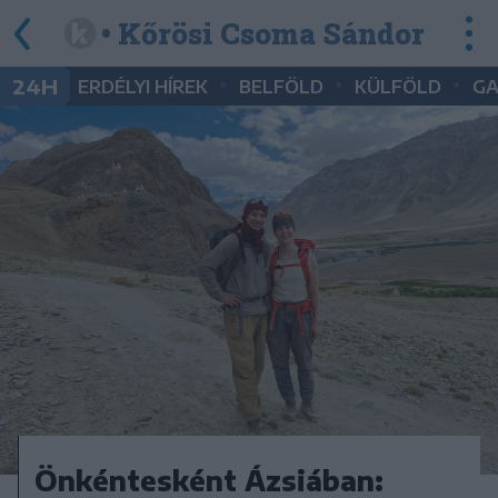
• Kőrösi Csoma Sándor
•
•
•
24H
ERDÉLYI HÍREK
BELFÖLD
KÜLFÖLD
G
Önkéntesként Ázsiában: