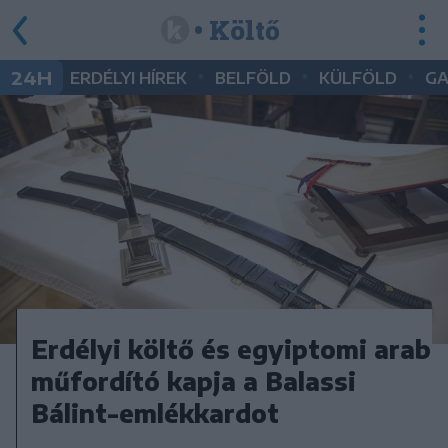
• Költő
•
•
•
24H
ERDÉLYI HÍREK
BELFÖLD
KÜLFÖLD
G
Erdélyi költő és egyiptomi arab
műfordító kapja a Balassi
Bálint-emlékkardot