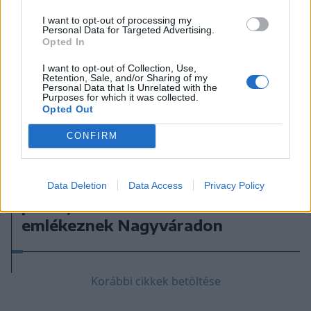
I want to opt-out of processing my
Personal Data for Targeted Advertising.
Opted In
I want to opt-out of Collection, Use,
Retention, Sale, and/or Sharing of my
Personal Data that Is Unrelated with the
Purposes for which it was collected.
Opted Out
CONFIRM
2023. január 26., csütörtök
Aki megmaradt szülővárosa
Data Deletion
Data Access
Privacy Policy
poétájának: Dutka Ákosra
emlékeznek Nagyváradon
Korábbi cikkek betöltése