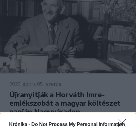
2023. április 05., szerda
Újranyitják a Horváth Imre-
emlékszobát a magyar költészet
napján Nagyváradon
Krónika -
Do Not Process My Personal Information