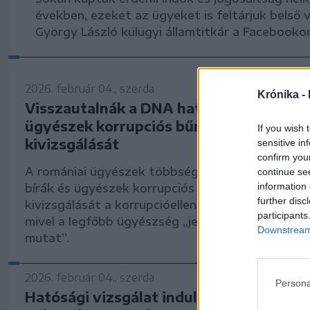
években, ezeket az ügyeket is feltárjuk belső 
György László külügyi államtitkár a Facebooko
2026. február 04., szerda
Krónika -
Visszautalnák a DNA hatáskörébe a bírá
ügyészek korrupciós bűncselekményein
If you wish 
kivizsgálását
sensitive in
confirm you
A romániai ügyészek többsége szerint indokolt v
continue se
information 
bírák és ügyészek korrupciós bűncselekményein
further disc
kivizsgálását a korrupcióellenes ügyészség hatá
participants
mivel a legfőbb ügyészség „jelentős működési z
Downstream 
mutat”.
2026. február 04., szerda
Persona
Hatósági vizsgálat indult a szilágycsehi