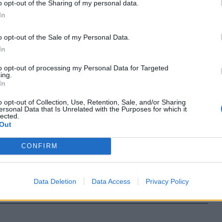
mlása után
o opt-out of the Sharing of my personal data.
In
lt rendőr
 a Szilágy
o opt-out of the Sale of my Personal Data.
formátus
In
etően.
to opt-out of processing my Personal Data for Targeted
ing.
In
o opt-out of Collection, Use, Retention, Sale, and/or Sharing
ersonal Data that Is Unrelated with the Purposes for which it
lected.
ultak
Out
CONFIRM
hogy a
zerek 25
Data Deletion
Data Access
Privacy Policy