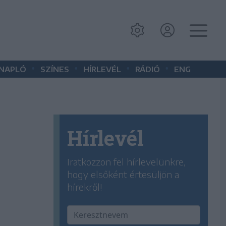
•
•
•
•
 NAPLÓ
SZÍNES
HÍRLEVÉL
RÁDIÓ
ENG
Hírlevél
Iratkozzon fel hírlevelünkre,
hogy elsőként értesüljön a
hírekről!