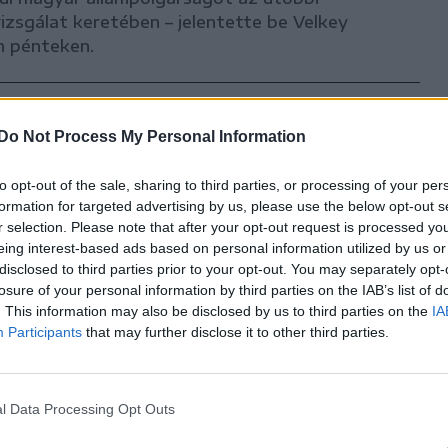
vizsgálat keretében – jelentette be Velkey
n pénteken.
Do Not Process My Personal Information
k és
ek
to opt-out of the sale, sharing to third parties, or processing of your per
formation for targeted advertising by us, please use the below opt-out s
r selection. Please note that after your opt-out request is processed y
isszautalni a
eing interest-based ads based on personal information utilized by us or
disclosed to third parties prior to your opt-out. You may separately opt-
ek
losure of your personal information by third parties on the IAB’s list of
skörébe,
. This information may also be disclosed by us to third parties on the
IA
avarokat
Participants
that may further disclose it to other third parties.
l Data Processing Opt Outs