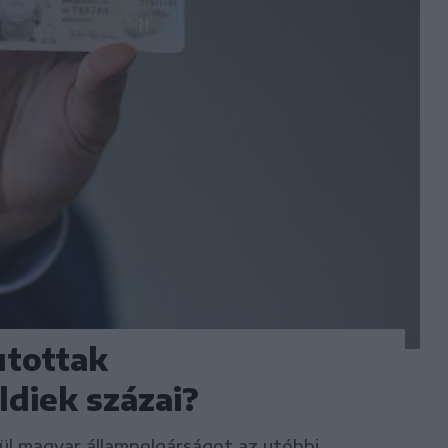
utottak
diek százai?
kül magyar állampolgárságot az utóbbi