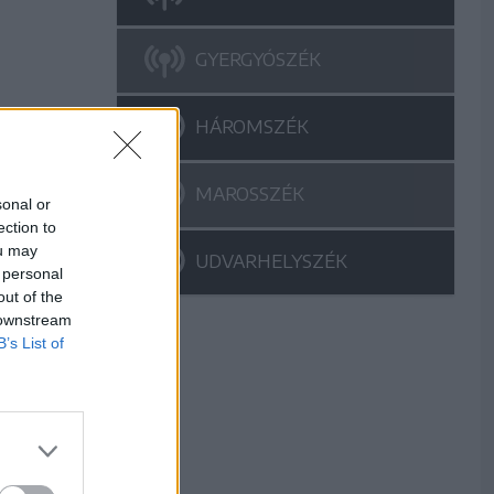
GYERGYÓSZÉK
HÁROMSZÉK
MAROSSZÉK
sonal or
ection to
ou may
UDVARHELYSZÉK
 personal
out of the
 downstream
B’s List of