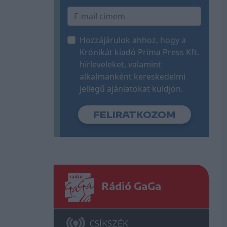
Hozzájárulok ahhoz, hogy a
Krónikát kiadó Príma Press Kft.
hírleveleket, valamint
alkalmanként kereskedelmi
jellegű ajánlatokat küldjön.
Rádió GaGa
CSÍKSZÉK