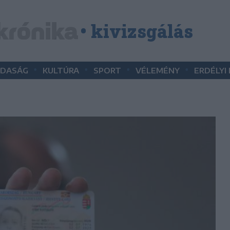
• kivizsgálás
•
•
•
•
DASÁG
KULTÚRA
SPORT
VÉLEMÉNY
ERDÉLYI