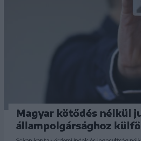
Magyar kötődés nélkül j
állampolgársághoz külföl
Sokan kaptak érdemi indok és jogosultság nél