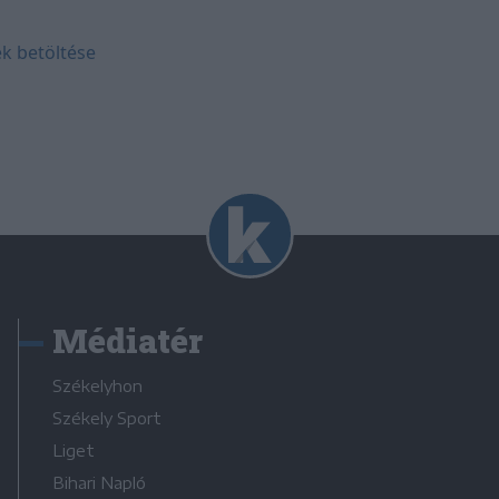
k betöltése
Médiatér
Székelyhon
Székely Sport
Liget
Bihari Napló