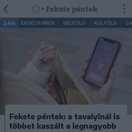
• fekete péntek
•
•
•
24H
ERDÉLYI HÍREK
BELFÖLD
KÜLFÖLD
G
Fekete péntek: a tavalyinál is
többet kaszált a legnagyobb