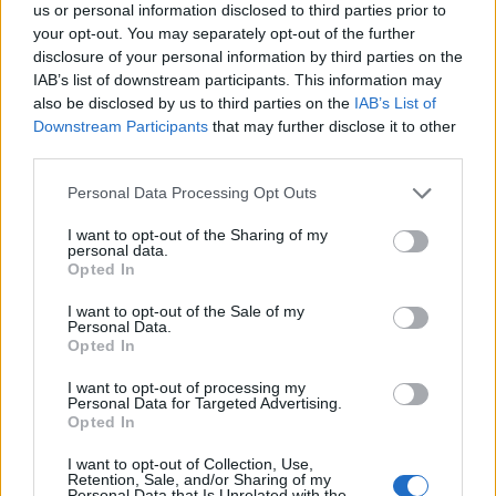
us or personal information disclosed to third parties prior to
your opt-out. You may separately opt-out of the further
disclosure of your personal information by third parties on the
IAB’s list of downstream participants. This information may
also be disclosed by us to third parties on the
IAB’s List of
Downstream Participants
that may further disclose it to other
third parties.
Personal Data Processing Opt Outs
I want to opt-out of the Sharing of my
personal data.
2024. november 06., szerda
Opted In
Fekete péntek: sokan elcsábulnak,
I want to opt-out of the Sale of my
legalább 1000 lejt tervez költeni a
Personal Data.
Opted In
romániaiak egyharmada
I want to opt-out of processing my
Personal Data for Targeted Advertising.
Opted In
I want to opt-out of Collection, Use,
Retention, Sale, and/or Sharing of my
Personal Data that Is Unrelated with the