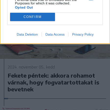
Purposes for which it was collected.
Opted Out
CONFIRM
Data Deletion
Data Access
Privacy Policy
2024. november 05., kedd
Fekete péntek: akkora rohamot
várnak, hogy fogvatartottakat is
bevetnek