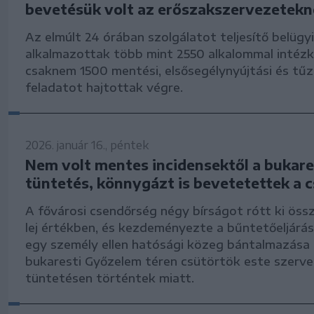
bevetésük volt az erőszakszervezetekn
Az elmúlt 24 órában szolgálatot teljesítő belügyi
alkalmazottak több mint 2550 alkalommal intézk
csaknem 1500 mentési, elsősegélynyújtási és tűz
feladatot hajtottak végre.
2026. január 16., péntek
Nem volt mentes incidensektől a bukare
tüntetés, könnygázt is bevetetettek a 
A fővárosi csendőrség négy bírságot rótt ki ös
lej értékben, és kezdeményezte a bűntetőeljárás
egy személy ellen hatósági közeg bántalmazása 
bukaresti Győzelem téren csütörtök este szerv
tüntetésen történtek miatt.