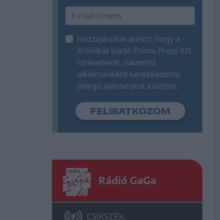
Hozzájárulok ahhoz, hogy a
Krónikát kiadó Príma Press Kft.
hírleveleket, valamint
alkalmanként kereskedelmi
jellegű ajánlatokat küldjön.
Rádió GaGa
CSÍKSZÉK