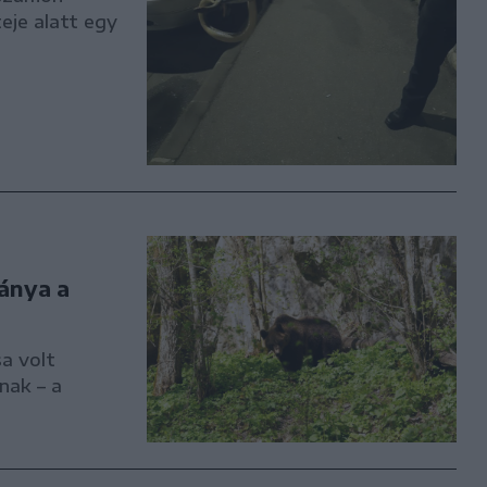
eje alatt egy
lánya a
a volt
nak – a