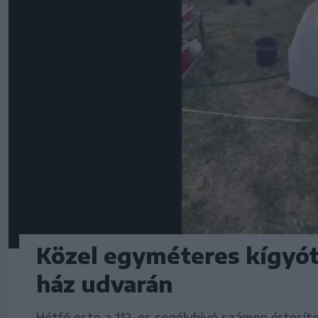
Közel egyméteres kígyót
ház udvarán
Hétfő este a 112-es segélyhívó számon értesí