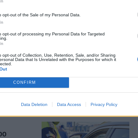
In
ahol egy
o opt-out of the Sale of my Personal Data.
In
to opt-out of processing my Personal Data for Targeted
ing.
In
 a hófödte
o opt-out of Collection, Use, Retention, Sale, and/or Sharing
k vissza
ersonal Data that Is Unrelated with the Purposes for which it
lected.
Out
yi csendőrök
CONFIRM
 nélkül,
Data Deletion
Data Access
Privacy Policy
00