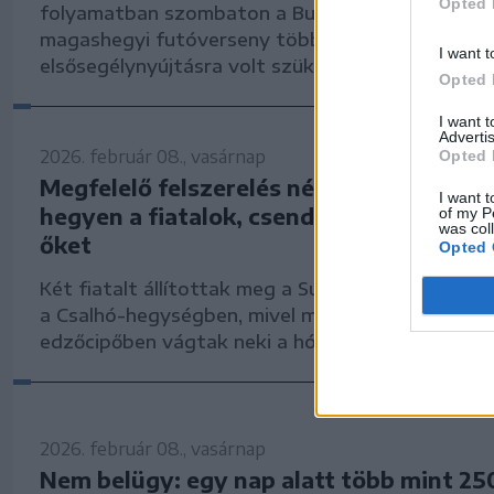
Opted 
folyamatban szombaton a Bucsecs-hegységben, 
magashegyi futóverseny több résztvevőjének is
I want t
elsősegélynyújtásra volt szüksége.
Opted 
I want 
Advertis
2026. február 08., vasárnap
Opted 
Megfelelő felszerelés nélkül kirándultak
I want t
hegyen a fiatalok, csendőrök fordítottá
of my P
was col
őket
Opted 
Két fiatalt állítottak meg a Suceava megyei heg
a Csalhó-hegységben, mivel megfelelő felszerelés
edzőcipőben vágtak neki a hófödte hegynek.
2026. február 08., vasárnap
Nem belügy: egy nap alatt több mint 25