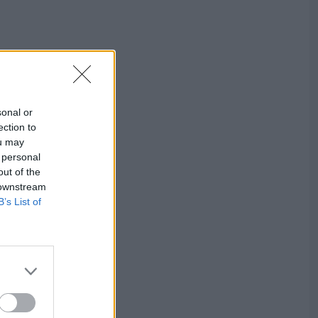
sonal or
ection to
ou may
 personal
out of the
 downstream
B’s List of