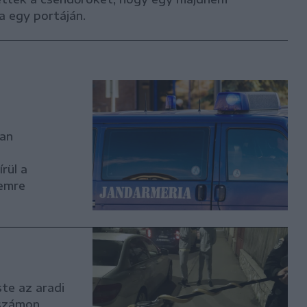
a egy portáján.
i
ban
rül a
lemre
ste az aradi
ószámon