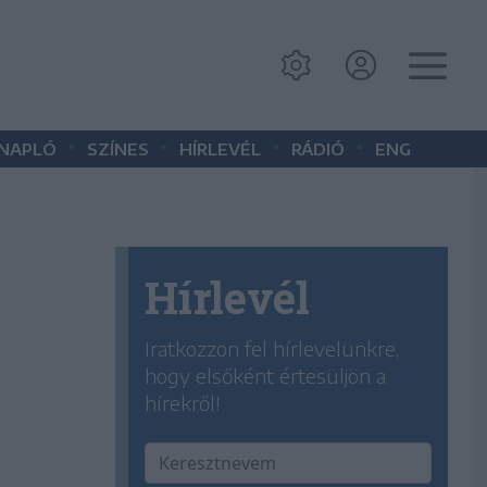
•
•
•
•
 NAPLÓ
SZÍNES
HÍRLEVÉL
RÁDIÓ
ENG
Hírlevél
Iratkozzon fel hírlevelünkre,
hogy elsőként értesüljön a
hírekről!