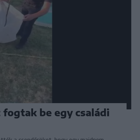
 fogtak be egy családi
tették a csendőröket, hogy egy majdnem