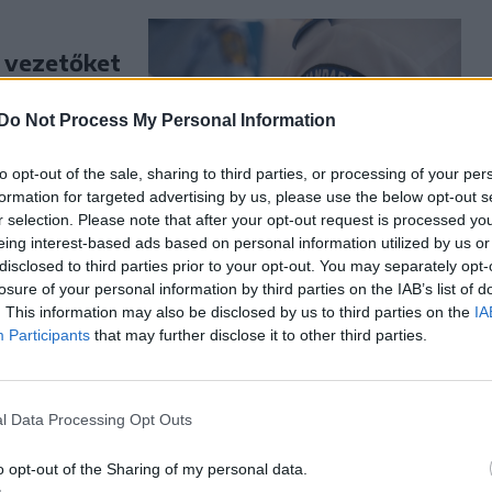
i vezetőket
és ügyében
Do Not Process My Personal Information
vezetőket a
18. augusztus
to opt-out of the sale, sharing to third parties, or processing of your per
erpres
formation for targeted advertising by us, please use the below opt-out s
r selection. Please note that after your opt-out request is processed y
eing interest-based ads based on personal information utilized by us or
disclosed to third parties prior to your opt-out. You may separately opt-
losure of your personal information by third parties on the IAB’s list of
. This information may also be disclosed by us to third parties on the
IA
Participants
that may further disclose it to other third parties.
ucsecs-
ént egy
l Data Processing Opt Outs
atása szerint
o opt-out of the Sharing of my personal data.
még