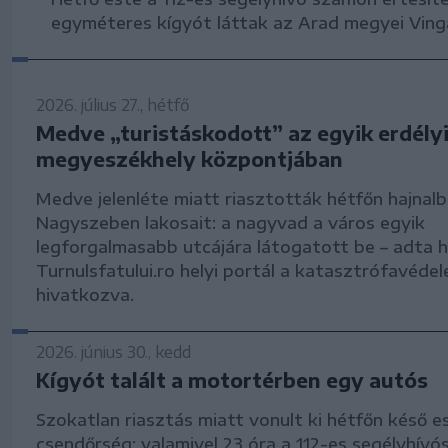
egyméteres kígyót láttak az Arad megyei Ving
2026. július 27., hétfő
Medve „turistáskodott” az egyik erdély
megyeszékhely központjában
Medve jelenléte miatt riasztották hétfőn hajnal
Nagyszeben lakosait: a nagyvad a város egyik
legforgalmasabb utcájára látogatott be – adta hí
Turnulsfatului.ro helyi portál a katasztrófavéde
hivatkozva.
2026. június 30., kedd
Kígyót talált a motortérben egy autós
Szokatlan riasztás miatt vonult ki hétfőn késő e
csendőrség: valamivel 23 óra a 112-es segélyhív