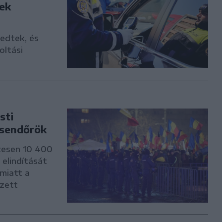
ek
edtek, és
oltási
sti
csendőrök
szesen 10 400
 elindítását
miatt a
ezett