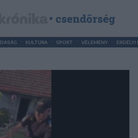
• csendőrség
•
•
•
•
DASÁG
KULTÚRA
SPORT
VÉLEMÉNY
ERDÉLYI