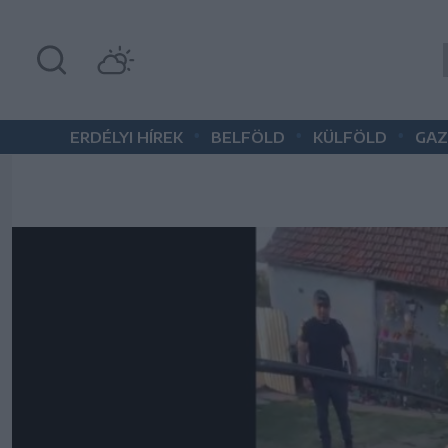
•
•
•
ERDÉLYI HÍREK
BELFÖLD
KÜLFÖLD
GAZ