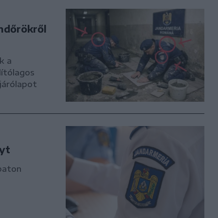
ndőrökről
k a
lítólagos
járólapot
yt
baton