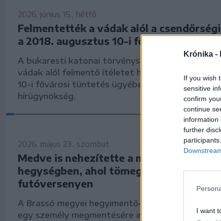
2026. június 15., hétfő
Felmentették a vádak alól a csendőrség
a 2018. augusztus 10-i fővárosi tüntet
Krónika -
A bukaresti katonai törvényszék a csendőrségi 
vádak alól felmentő ítéletet hozott hétfőn a 20
If you wish 
10-i fővárosi tüntetés ügyében – adta hírül az
Ag
sensitive in
hírügynökség.
confirm you
continue se
information 
further disc
participants
2026. május 23., szombat
Downstream 
Medve is nehezítette a mentőakciót a B
hegységben, ahol tömeges baleset tört
futóversenyen
Persona
A Brassó megyei hegyimentő-szolgálat tájékozt
I want t
egy személy megmentésére irányuló akció van 