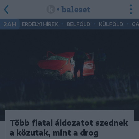
• baleset
•
•
•
24H
ERDÉLYI HÍREK
BELFÖLD
KÜLFÖLD
G
Több fiatal áldozatot szednek
a közutak, mint a drog