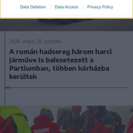
Data Deletion
Data Access
Privacy Policy
2026. május 29., péntek
A román hadsereg három harci
járműve is balesetezett a
Partiumban, többen kórházba
kerültek