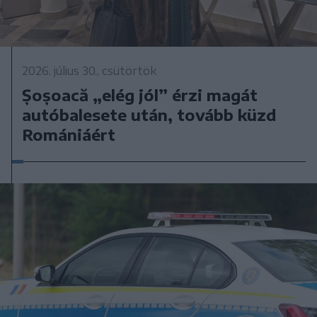
2026. július 30., csütörtök
Șoșoacă „elég jól” érzi magát
autóbalesete után, tovább küzd
Romániáért