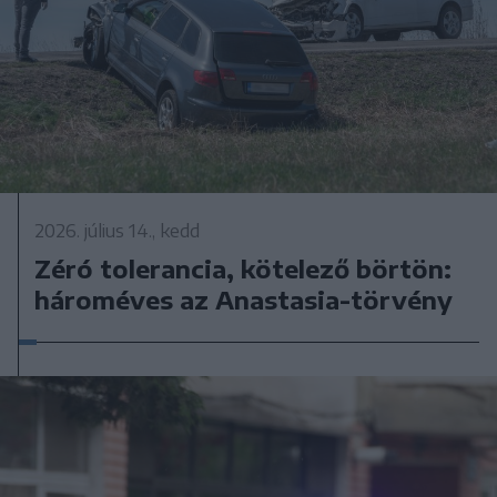
2026. július 14., kedd
Zéró tolerancia, kötelező börtön:
hároméves az Anastasia-törvény