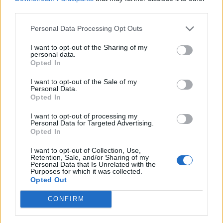
third parties.
Personal Data Processing Opt Outs
I want to opt-out of the Sharing of my
personal data.
Opted In
2026. június 01., hétfő
I want to opt-out of the Sale of my
Hattagú dél-erdélyi család
Personal Data.
Opted In
szenvedett súlyos balesetet, egy
kisgyermek életét vesztette
I want to opt-out of processing my
Personal Data for Targeted Advertising.
Opted In
I want to opt-out of Collection, Use,
Retention, Sale, and/or Sharing of my
Personal Data that Is Unrelated with the
Purposes for which it was collected.
Opted Out
CONFIRM