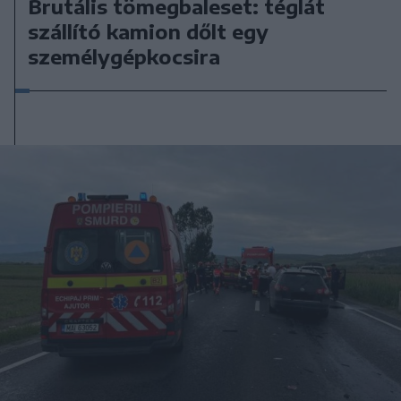
Brutális tömegbaleset: téglát
szállító kamion dőlt egy
személygépkocsira