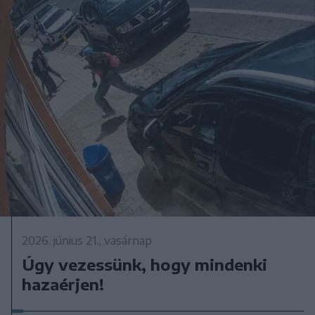
2026. június 21., vasárnap
Úgy vezessünk, hogy mindenki
hazaérjen!