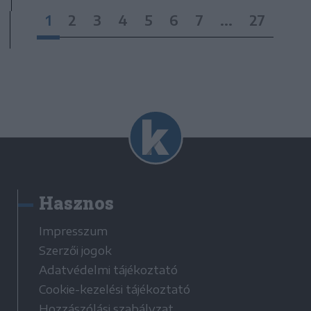
1
2
3
4
5
6
7
...
27
Hasznos
Impresszum
Szerzői jogok
Adatvédelmi tájékoztató
Cookie-kezelési tájékoztató
Hozzászólási szabályzat