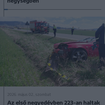
hegységben
2026. május 02., szombat
Az első negyedévben 223-an haltak