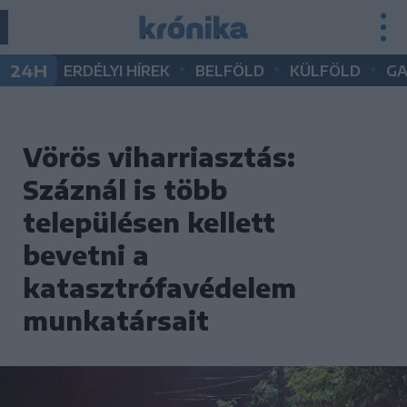
•
•
•
24H
ERDÉLYI HÍREK
BELFÖLD
KÜLFÖLD
G
Vörös viharriasztás:
Száznál is több
településen kellett
bevetni a
katasztrófavédelem
munkatársait