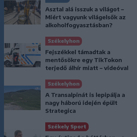
Asztal alá isszuk a világot –
Miért vagyunk világelsők az
alkoholfogyasztásban?
Székelyhon
Fejszékkel támadtak a
mentősökre egy TikTokon
terjedő álhír miatt – videóval
Székelyhon
A Transalpinát is lepipálja a
nagy háború idején épült
Strategica
Székely Sport