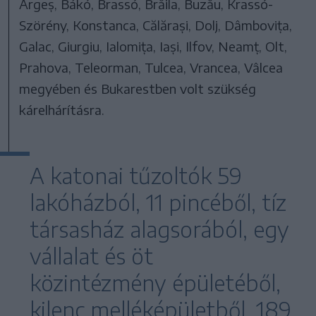
Argeș, Bákó, Brassó, Brăila, Buzău, Krassó-
Szörény, Konstanca, Călărași, Dolj, Dâmbovița,
Galac, Giurgiu, Ialomița, Iași, Ilfov, Neamț, Olt,
Prahova, Teleorman, Tulcea, Vrancea, Vâlcea
megyében és Bukarestben volt szükség
kárelhárításra.
A katonai tűzoltók 59
lakóházból, 11 pincéből, tíz
társasház alagsorából, egy
vállalat és öt
közintézmény épületéből,
kilenc melléképületből, 189