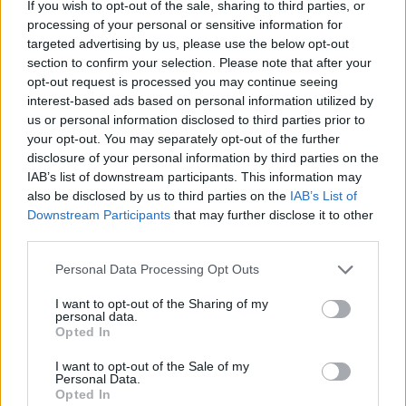
If you wish to opt-out of the sale, sharing to third parties, or
processing of your personal or sensitive information for
targeted advertising by us, please use the below opt-out
section to confirm your selection. Please note that after your
opt-out request is processed you may continue seeing
interest-based ads based on personal information utilized by
us or personal information disclosed to third parties prior to
your opt-out. You may separately opt-out of the further
disclosure of your personal information by third parties on the
IAB’s list of downstream participants. This information may
also be disclosed by us to third parties on the
IAB’s List of
Downstream Participants
that may further disclose it to other
third parties.
Personal Data Processing Opt Outs
2026. augusztus 09., vasárnap
I want to opt-out of the Sharing of my
personal data.
Elítélik a mentősök elleni támadást
Opted In
és sürgetik a rémhírek
I want to opt-out of the Sale of my
Personal Data.
terjesztésének korlátozását
Opted In