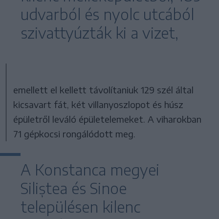
udvarból és nyolc utcából
szivattyúzták ki a vizet,
emellett el kellett távolítaniuk 129 szél által
kicsavart fát, két villanyoszlopot és húsz
épületről leváló épületelemeket. A viharokban
71 gépkocsi rongálódott meg.
A Konstanca megyei
Siliștea és Sinoe
településen kilenc