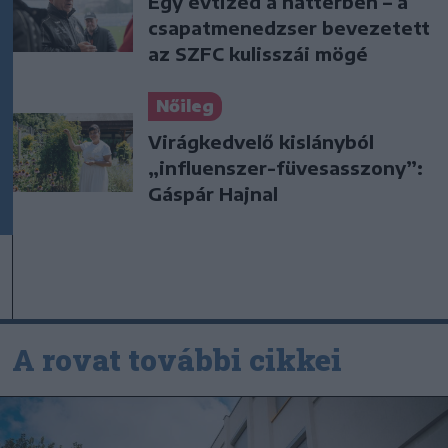
Egy évtized a háttérben – a
csapatmenedzser bevezetett
az SZFC kulisszái mögé
Nőileg
Virágkedvelő kislányból
„influenszer-füvesasszony”:
Gáspár Hajnal
A rovat további cikkei