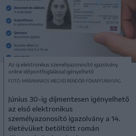
Az új elektronikus személyazonosító igazolvány
online időpontfoglalással igényelhető
FOTÓ: MÁRAMAROS MEGYEI RENDŐR-FŐKAPITÁNYSÁG
Június 30-ig díjmentesen igényelhető
az első elektronikus
személyazonosító igazolvány a 14.
életévüket betöltött román