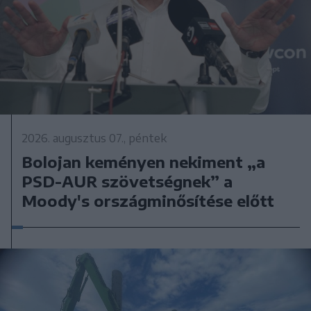
2026. augusztus 07., péntek
Bolojan keményen nekiment „a
PSD-AUR szövetségnek” a
Moody's országminősítése előtt