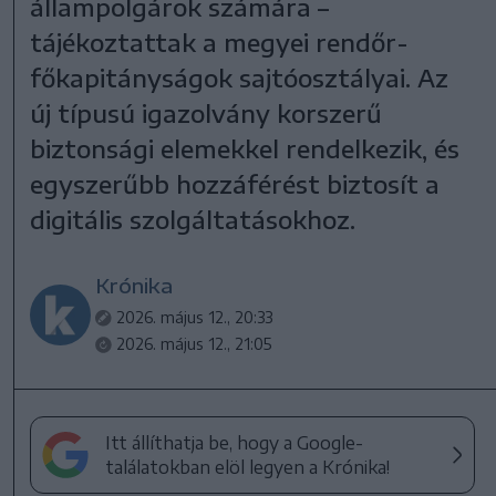
állampolgárok számára –
tájékoztattak a megyei rendőr-
főkapitányságok sajtóosztályai. Az
új típusú igazolvány korszerű
biztonsági elemekkel rendelkezik, és
egyszerűbb hozzáférést biztosít a
digitális szolgáltatásokhoz.
Krónika
2026. május 12., 20:33
2026. május 12., 21:05
Itt állíthatja be, hogy a Google-
találatokban elöl legyen a Krónika!