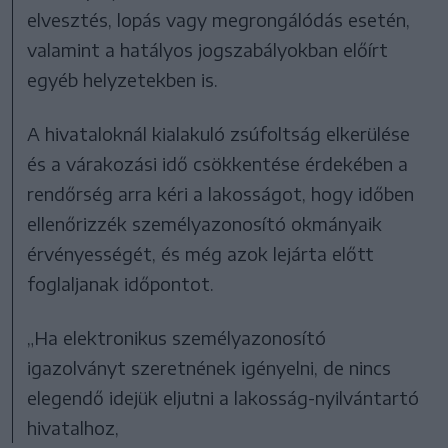
elvesztés, lopás vagy megrongálódás esetén,
valamint a hatályos jogszabályokban előírt
egyéb helyzetekben is.
A hivataloknál kialakuló zsúfoltság elkerülése
és a várakozási idő csökkentése érdekében a
rendőrség arra kéri a lakosságot, hogy időben
ellenőrizzék személyazonosító okmányaik
érvényességét, és még azok lejárta előtt
foglaljanak időpontot.
„Ha elektronikus személyazonosító
igazolványt szeretnének igényelni, de nincs
elegendő idejük eljutni a lakosság-nyilvántartó
hivatalhoz,