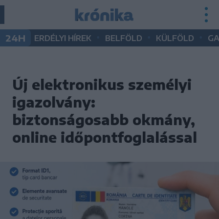
•
•
•
24H
ERDÉLYI HÍREK
BELFÖLD
KÜLFÖLD
G
Új elektronikus személyi
igazolvány:
biztonságosabb okmány,
online időpontfoglalással