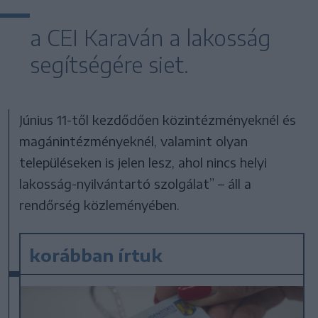
a CEI Karaván a lakosság
segítségére siet.
Június 11-től kezdődően közintézményeknél és
magánintézményeknél, valamint olyan
településeken is jelen lesz, ahol nincs helyi
lakosság-nyilvántartó szolgálat” – áll a
rendőrség közleményében.
korábban írtuk