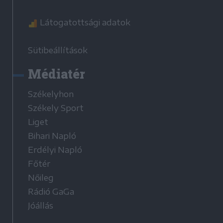
Látogatottsági adatok
Sütibeállítások
Médiatér
Székelyhon
Székely Sport
Liget
Bihari Napló
Erdélyi Napló
Főtér
Nőileg
Rádió GaGa
Jóállás