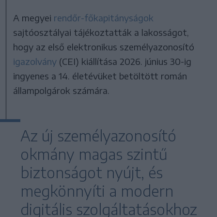
A megyei
rendőr-főkapitányságok
sajtóosztályai tájékoztatták a lakosságot,
hogy az első elektronikus személyazonosító
igazolvány
(CEI) kiállítása 2026. június 30-ig
ingyenes a 14. életévüket betöltött román
állampolgárok számára.
Az új személyazonosító
okmány magas szintű
biztonságot nyújt, és
megkönnyíti a modern
digitális szolgáltatásokhoz