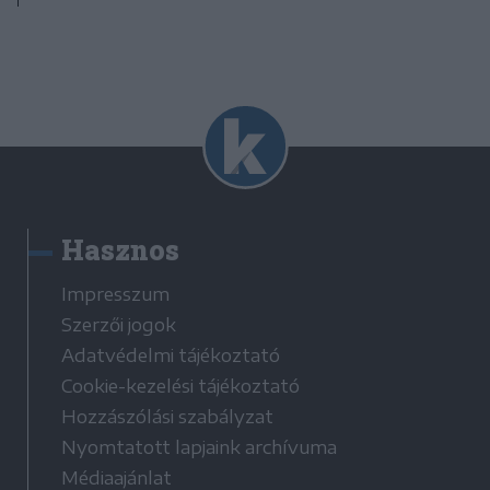
Hasznos
Impresszum
Szerzői jogok
Adatvédelmi tájékoztató
Cookie-kezelési tájékoztató
Hozzászólási szabályzat
Nyomtatott lapjaink archívuma
Médiaajánlat