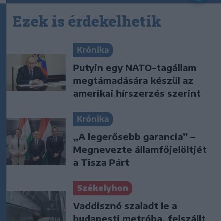
Ezek is érdekelhetik
Krónika
Putyin egy NATO-tagállam
megtámadására készül az
amerikai hírszerzés szerint
Krónika
„A legerősebb garancia” –
Megnevezte államfőjelöltjét
a Tisza Párt
Székelyhon
Vaddisznó szaladt le a
budapesti metróba, felszállt