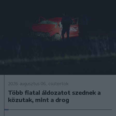
2026. augusztus 06., csütörtök
Több fiatal áldozatot szednek a
közutak, mint a drog