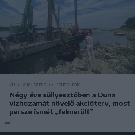
2026. augusztus 06., csütörtök
Négy éve süllyesztőben a Duna
vízhozamát növelő akcióterv, most
persze ismét „felmerült”