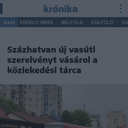
•
•
•
24H
ERDÉLYI HÍREK
BELFÖLD
KÜLFÖLD
G
Százhatvan új vasúti
szerelvényt vásárol a
közlekedési tárca