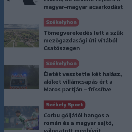
magyar–magyar acsarkodást
Székelyhon
Tömegverekedés lett a szűk
mezőgazdasági úti vitából
Csatószegen
Székelyhon
Életét vesztette két halász,
akiket villámcsapás ért a
Maros partján – frissítve
Székely Sport
Corbu góljától hangos a
román és a magyar sajtó,
válogatott meghívót