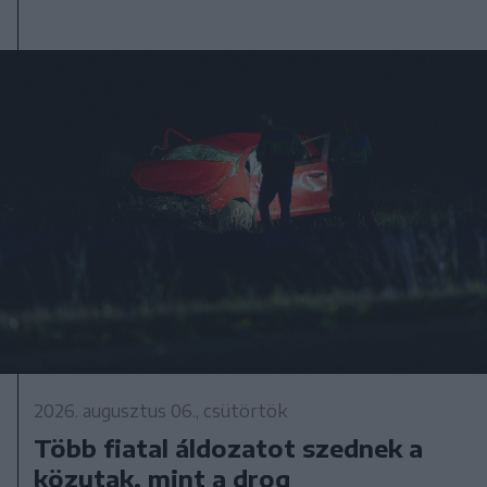
2026. augusztus 06., csütörtök
Több fiatal áldozatot szednek a
közutak, mint a drog