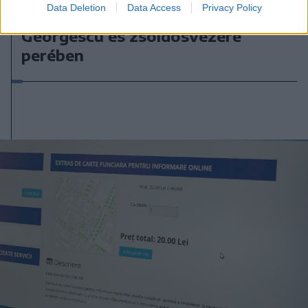
Data Deletion
Data Access
Privacy Policy
Kezdődhet az érdemi tárgyalás
Georgescu és zsoldosvezére
perében