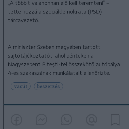
„A többit valahonnan elő kell teremteni” –
tette hozzá a szociáldemokrata (PSD)
tárcavezető.
A miniszter Szeben megyében tartott
sajtótájékoztatót, ahol pénteken a
Nagyszebent Piteşti-tel összekötő autópálya
4-es szakaszának munkálatait ellenőrizte.
vasút
beszerzés