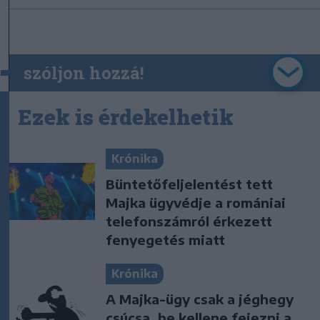
szóljon hozzá!
Ezek is érdekelhetik
Krónika
Büntetőfeljelentést tett
Majka ügyvédje a romániai
telefonszámról érkezett
fenyegetés miatt
Krónika
A Majka-ügy csak a jéghegy
csúcsa, be kellene fejezni a