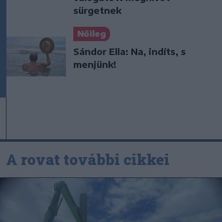
sürgetnek
Nőileg
Sándor Ella: Na, indíts, s
menjünk!
A rovat további cikkei