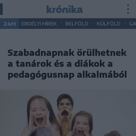
•
•
•
24H
ERDÉLYI HÍREK
BELFÖLD
KÜLFÖLD
G
Szabadnapnak örülhetnek
a tanárok és a diákok a
pedagógusnap alkalmából