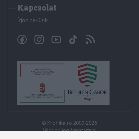
Kapcsolat
Írjon nekünk
© Krónika.ro 2009-2026
Minden jog fenntartva!