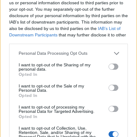
2026. augusztus 08., szombat
us or personal information disclosed to third parties prior to
your opt-out. You may separately opt-out of the further
Nicușor Dan visszaszólt az euró
disclosure of your personal information by third parties on the
bevezetése ellen ágáló, de a
IAB’s list of downstream participants. This information may
számláin több százezer eurót tartó
also be disclosed by us to third parties on the
IAB’s List of
Downstream Participants
that may further disclose it to other
Georgescunak
third parties.
Personal Data Processing Opt Outs
I want to opt-out of the Sharing of my
personal data.
Opted In
I want to opt-out of the Sale of my
Personal Data.
Opted In
I want to opt-out of processing my
Personal Data for Targeted Advertising.
Opted In
I want to opt-out of Collection, Use,
Retention, Sale, and/or Sharing of my
Personal Data that Is Unrelated with the