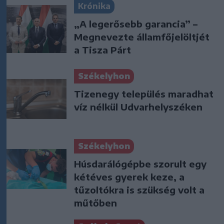
Krónika
„A legerősebb garancia” –
Megnevezte államfőjelöltjét
a Tisza Párt
Székelyhon
Tizenegy település maradhat
víz nélkül Udvarhelyszéken
Székelyhon
Húsdarálógépbe szorult egy
kétéves gyerek keze, a
tűzoltókra is szükség volt a
műtőben