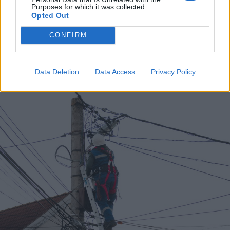
Purposes for which it was collected.
Opted Out
2026. augusztus 07., péntek
CONFIRM
Meddig használható még a régi
személyi?
Data Deletion
Data Access
Privacy Policy