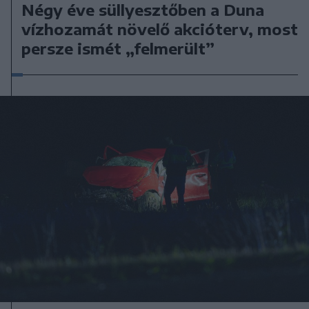
Négy éve süllyesztőben a Duna
vízhozamát növelő akcióterv, most
persze ismét „felmerült”