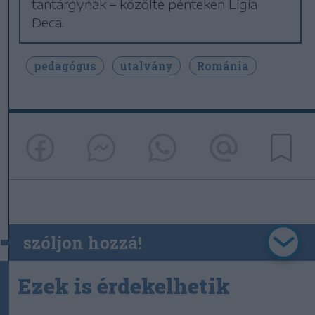
tantárgynak – közölte pénteken Ligia
Deca.
pedagógus
utalvány
Románia
szóljon hozzá!
Ezek is érdekelhetik