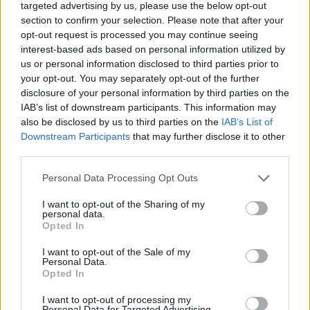
targeted advertising by us, please use the below opt-out
section to confirm your selection. Please note that after your
opt-out request is processed you may continue seeing
interest-based ads based on personal information utilized by
us or personal information disclosed to third parties prior to
your opt-out. You may separately opt-out of the further
disclosure of your personal information by third parties on the
2026. augusztus 05., szerda
IAB’s list of downstream participants. This information may
also be disclosed by us to third parties on the
IAB’s List of
Drónmaradványokat találtak a
Downstream Participants
that may further disclose it to other
Fekete-tengerben az egyik
third parties.
népszerű strand közelében
Personal Data Processing Opt Outs
I want to opt-out of the Sharing of my
personal data.
Opted In
I want to opt-out of the Sale of my
Personal Data.
Opted In
I want to opt-out of processing my
Personal Data for Targeted Advertising.