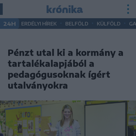
•
•
•
24H
ERDÉLYI HÍREK
BELFÖLD
KÜLFÖLD
G
Pénzt utal ki a kormány a
tartalékalapjából a
pedagógusoknak ígért
utalványokra