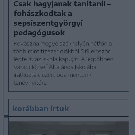
Csak hagyjanak tanítani! –
fohászkodtak a
sepsiszentgyörgyi
pedagógusok
Kovászna megye székhelyén hétfőn a
több mint tízezer diákból 519 először
lépte át az iskola kapuját. A legtöbben
Váradi József Általános Iskolába
iratkoztak, ezért oda mentünk
tanévnyitóra.
korábban írtuk