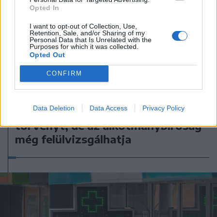
Opted In
I want to opt-out of Collection, Use,
Retention, Sale, and/or Sharing of my
Personal Data that Is Unrelated with the
Purposes for which it was collected.
Opted Out
CONFIRM
2026. augusztus 05., szerda
Data Deletion
Data Access
Privacy Policy
Elfogadták a feddhetetlenségi
törvényt, de az alkotmánybíróság
még felülvizsgálhatja