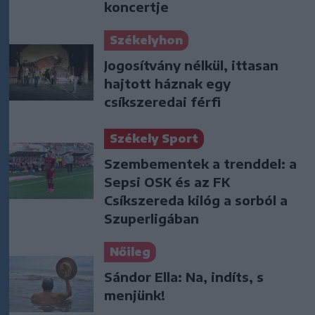
koncertje
Székelyhon
Jogosítvány nélkül, ittasan
hajtott háznak egy
csíkszeredai férfi
Székely Sport
Szembementek a trenddel: a
Sepsi OSK és az FK
Csíkszereda kilóg a sorból a
Szuperligában
Nőileg
Sándor Ella: Na, indíts, s
menjünk!