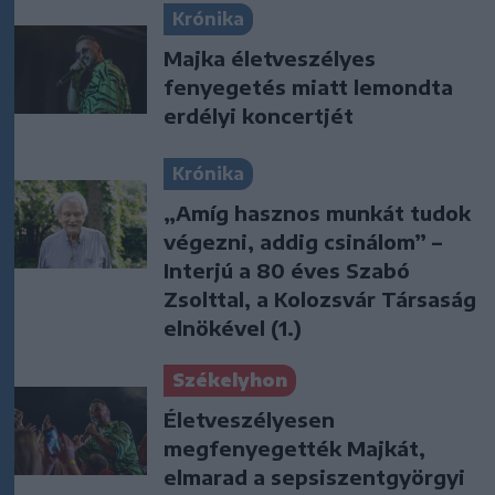
Krónika
Majka életveszélyes
fenyegetés miatt lemondta
erdélyi koncertjét
Krónika
„Amíg hasznos munkát tudok
végezni, addig csinálom” –
Interjú a 80 éves Szabó
Zsolttal, a Kolozsvár Társaság
elnökével (1.)
Székelyhon
Életveszélyesen
megfenyegették Majkát,
elmarad a sepsiszentgyörgyi