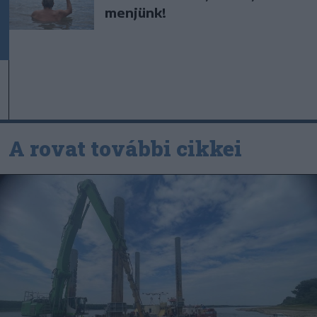
menjünk!
A rovat további cikkei