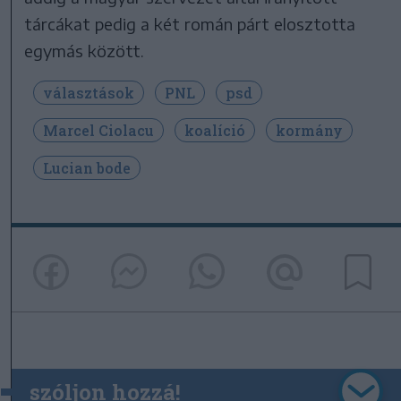
tárcákat pedig a két román párt elosztotta
egymás között.
választások
PNL
psd
Marcel Ciolacu
koalíció
kormány
Lucian bode
szóljon hozzá!