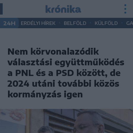
•
•
•
24H
ERDÉLYI HÍREK
BELFÖLD
KÜLFÖLD
G
Nem körvonalazódik
választási együttműködés
a PNL és a PSD között, de
2024 utáni további közös
kormányzás igen