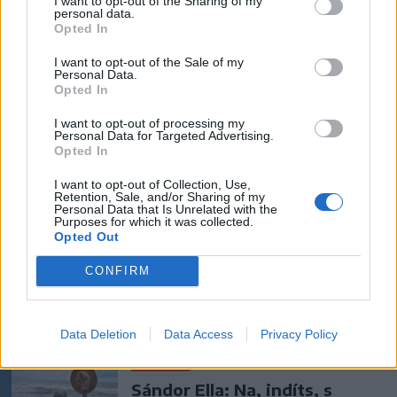
I want to opt-out of the Sharing of my
personal data.
mezőgazdasági úti vitából
Opted In
Csatószegen
I want to opt-out of the Sale of my
Personal Data.
Opted In
Székelyhon
Életét vesztette két halász,
I want to opt-out of processing my
Personal Data for Targeted Advertising.
akiket villámcsapás ért a
Opted In
Maros partján – frissítve
I want to opt-out of Collection, Use,
Retention, Sale, and/or Sharing of my
Personal Data that Is Unrelated with the
Székely Sport
Purposes for which it was collected.
Opted Out
Corbu góljától hangos a
román és a magyar sajtó,
CONFIRM
válogatott meghívót
sürgetnek
Data Deletion
Data Access
Privacy Policy
Nőileg
Sándor Ella: Na, indíts, s