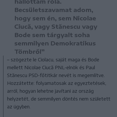
hallottam róla.
Becsületszavamat adom,
hogy sem én, sem Nicolae
Ciucă, vagy Stănescu vagy
Bode sem tárgyalt soha
semmilyen Demokratikus
Tömbről”
– szögezte le Ciolacu, saját maga és Bode
mellett Nicolae Ciucă PNL-elnök és Paul
Stănescu PSD-főtitkár nevét is megemlítve.
Hozzátette: folyamatosak az egyeztetések,
arról, hogyan lehetne javítani az ország
helyzetét, de semmilyen döntés nem született
az ügyben.