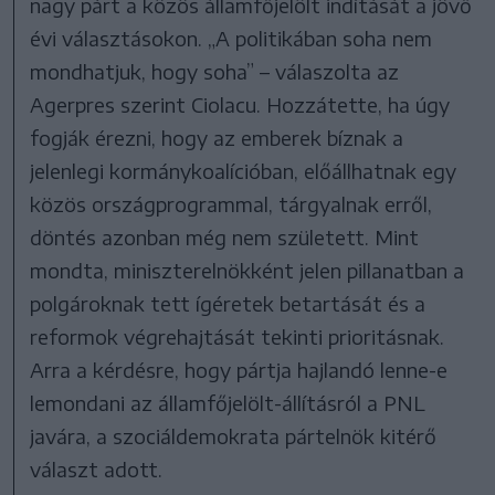
nagy párt a közös államfőjelölt indítását a jövő
évi választásokon. „A politikában soha nem
mondhatjuk, hogy soha” – válaszolta az
Agerpres szerint Ciolacu. Hozzátette, ha úgy
fogják érezni, hogy az emberek bíznak a
jelenlegi kormánykoalícióban, előállhatnak egy
közös országprogrammal, tárgyalnak erről,
döntés azonban még nem született. Mint
mondta, miniszterelnökként jelen pillanatban a
polgároknak tett ígéretek betartását és a
reformok végrehajtását tekinti prioritásnak.
Arra a kérdésre, hogy pártja hajlandó lenne-e
lemondani az államfőjelölt-állításról a PNL
javára, a szociáldemokrata pártelnök kitérő
választ adott.