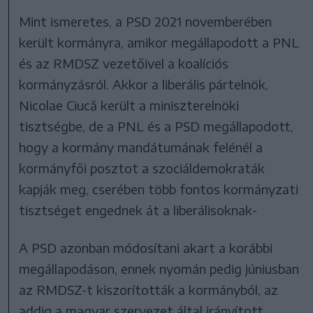
Mint ismeretes, a PSD 2021 novemberében
került kormányra, amikor megállapodott a PNL
és az RMDSZ vezetőivel a koalíciós
kormányzásról. Akkor a liberális pártelnök,
Nicolae Ciucă került a miniszterelnöki
tisztségbe, de a PNL és a PSD megállapodott,
hogy a kormány mandátumának felénél a
kormányfői posztot a szociáldemokraták
kapják meg, cserében több fontos kormányzati
tisztséget engednek át a liberálisoknak-
A PSD azonban módosítani akart a korábbi
megállapodáson, ennek nyomán pedig júniusban
az RMDSZ-t kiszorították a kormányból, az
addig a magyar szervezet által irányított