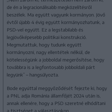
de én a legracionálisabb megközelítésről
beszélek. Ma együtt vagyunk kormányon. Jövő
évtől újabb 4 évig együtt kormányozhatunk, a
PSD-vel együtt. Ez a legstabilabb és
legjövőképesebb politikai konstrukció.
Megmutattuk, hogy tudunk együtt
kormányozni, nagy ellentétek nélkül, de
kötelességünk a jobboldal megerősítése, hogy
továbbra is a legfontosabb jobboldali párt
legyünk” – hangsúlyozta.
Bode egyúttal meggyőződését fejezte ki, hogy
a PNL adja Románia államfőjét 2024 után is,
annak ellenére, hogy a PSD szeretné elhódítani
a tisztséget a választásokon.