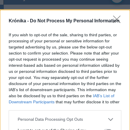
Ezek is érdekelhetik
Krónika -
Do Not Process My Personal Information
Krónika
If you wish to opt-out of the sale, sharing to third parties, or
processing of your personal or sensitive information for
Büntetőfeljelentést tett
targeted advertising by us, please use the below opt-out
Majka ügyvédje a romániai
section to confirm your selection. Please note that after your
telefonszámról érkezett
opt-out request is processed you may continue seeing
fenyegetés miatt
interest-based ads based on personal information utilized by
us or personal information disclosed to third parties prior to
your opt-out. You may separately opt-out of the further
Krónika
disclosure of your personal information by third parties on the
A Majka-ügy csak a jéghegy
IAB’s list of downstream participants. This information may
csúcsa, be kellene fejezni a
also be disclosed by us to third parties on the
IAB’s List of
Downstream Participants
that may further disclose it to other
magyar–magyar acsarkodást
third parties.
Székelyhon
Personal Data Processing Opt Outs
Tömegverekedés lett a szűk