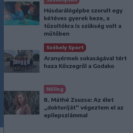
Húsdarálógépbe szorult egy
kétéves gyerek keze, a
tűzoltókra is szükség volt a
műtőben
Székely Sport
Aranyérmek sokaságával tért
haza Kőszegről a Godako
Nőileg
B. Máthé Zsuzsa: Az élet
„doktoriját” végeztem el az
epilepsziámmal