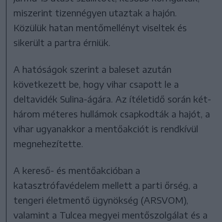
miszerint tizennégyen utaztak a hajón.
Közülük hatan mentőmellényt viseltek és
sikerült a partra érniük.
A hatóságok szerint a baleset azután
következett be, hogy vihar csapott le a
deltavidék Sulina-ágára. Az ítéletidő során két-
három méteres hullámok csapkodták a hajót, a
vihar ugyanakkor a mentőakciót is rendkívül
megnehezítette.
A kereső- és mentőakcióban a
katasztrófavédelem mellett a parti őrség, a
tengeri életmentő ügynökség (ARSVOM),
valamint a Tulcea megyei mentőszolgálat és a