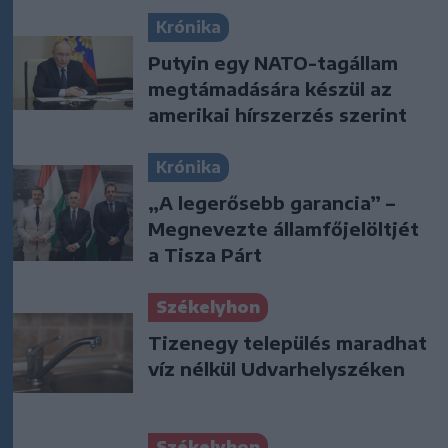
Krónika
Putyin egy NATO-tagállam
megtámadására készül az
amerikai hírszerzés szerint
Krónika
„A legerősebb garancia” –
Megnevezte államfőjelöltjét
a Tisza Párt
Székelyhon
Tizenegy település maradhat
víz nélkül Udvarhelyszéken
Székelyhon