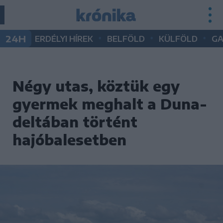
•
•
•
24H
ERDÉLYI HÍREK
BELFÖLD
KÜLFÖLD
G
Négy utas, köztük egy
gyermek meghalt a Duna-
deltában történt
hajóbalesetben