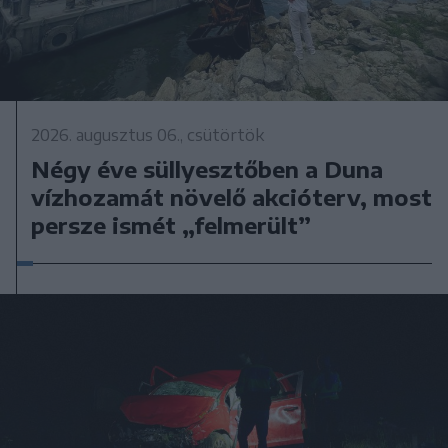
2026. augusztus 06., csütörtök
Négy éve süllyesztőben a Duna
vízhozamát növelő akcióterv, most
persze ismét „felmerült”