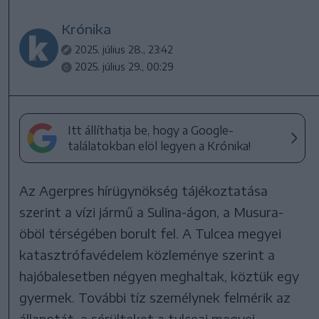
Krónika
2025. július 28., 23:42
2025. július 29., 00:29
Itt állíthatja be, hogy a Google-
találatokban elöl legyen a Krónika!
Az Agerpres hírügynökség tájékoztatása
szerint a vízi jármű a Sulina-ágon, a Musura-
öböl térségében borult fel. A Tulcea megyei
katasztrófavédelem közleménye szerint a
hajóbalesetben négyen meghaltak, köztük egy
gyermek. További tíz személynek felmérik az
állapotát, a sérülteket a tulceai megyei