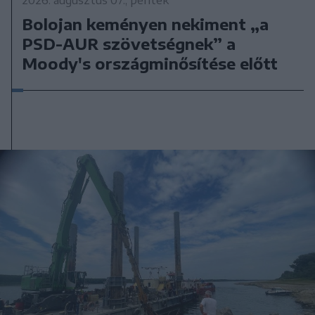
2026. augusztus 07., péntek
Bolojan keményen nekiment „a
PSD-AUR szövetségnek” a
Moody's országminősítése előtt