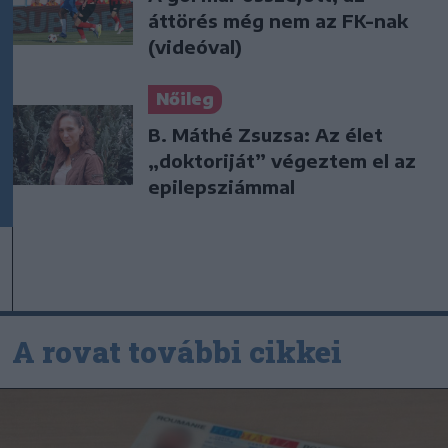
áttörés még nem az FK-nak
(videóval)
Nőileg
B. Máthé Zsuzsa: Az élet
„doktoriját” végeztem el az
epilepsziámmal
A rovat további cikkei