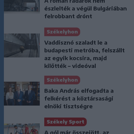
A román radarok nem
észlelték a végül Bulgáriában
felrobbant drónt
Székelyhon
Vaddisznó szaladt le a
budapesti metróba, felszállt
az egyik kocsira, majd
kilőtték – videóval
Székelyhon
Baka András elfogadta a
felkérést a köztársasági
elnöki tisztségre
Székely Sport
A gól már összejött, az