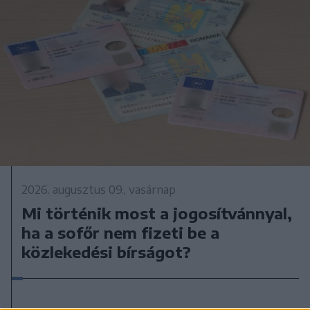
2026. augusztus 09., vasárnap
Mi történik most a jogosítvánnyal,
ha a sofőr nem fizeti be a
közlekedési bírságot?