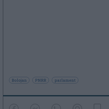
Bolojan
PNRR
parlament