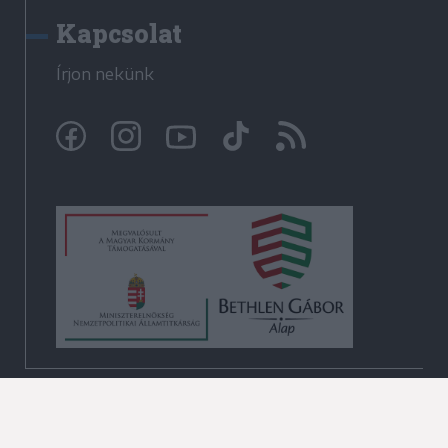
Kapcsolat
Írjon nekünk
© Krónika.ro 2009-2026
Minden jog fenntartva!