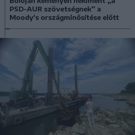
Bolojan keményen nekiment „a
PSD-AUR szövetségnek” a
Moody's országminősítése előtt