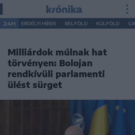
•
•
•
24H
ERDÉLYI HÍREK
BELFÖLD
KÜLFÖLD
G
Milliárdok múlnak hat
törvényen: Bolojan
rendkívüli parlamenti
ülést sürget