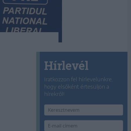
Hírlevél
Iratkozzon fel hírlevelünkre,
hogy elsőként értesüljön a
hírekről!