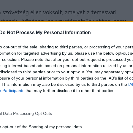
 szövetség ellen voksolt, amelyet a temesvári
tartanak. „Mindannyian egyetértettünk abban, hogy
ellentétes a temesvári és Temes megyei emberek
Do Not Process My Personal Information
k tisztességesen és becsületesen megnyerni a
l indokoltuk, hogy
to opt-out of the sale, sharing to third parties, or processing of your per
formation for targeted advertising by us, please use the below opt-out s
r selection. Please note that after your opt-out request is processed y
eing interest-based ads based on personal information utilized by us or
lyan megyében, ahol Iohannis
disclosed to third parties prior to your opt-out. You may separately opt-
n a szavazatok közel 80
losure of your personal information by third parties on the IAB’s list of
. This information may also be disclosed by us to third parties on the
IA
 elnökválasztást, és egy
Participants
that may further disclose it to other third parties.
svár, ahol a PSD
yszámjegyű támogatást
l Data Processing Opt Outs
restből és áterőltessen egy
get. Ezzel a döntéssel nem
o opt-out of the Sharing of my personal data.