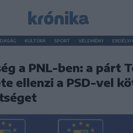
•
•
•
•
DASÁG
KULTÚRA
SPORT
VÉLEMÉNY
ERDÉLYI
ség a PNL-ben: a párt 
te ellenzi a PSD-vel k
etséget