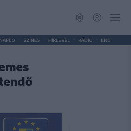
•
•
•
•
 NAPLÓ
SZÍNES
HÍRLEVÉL
RÁDIÓ
ENG
Temes
ötendő