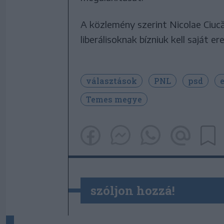
A közlemény szerint Nicolae Ciucă
liberálisoknak bízniuk kell saját e
választások
PNL
psd
Temes megye
szóljon hozzá!