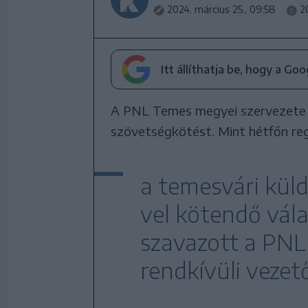
2024. március 25., 09:58
2
Itt állíthatja be, hogy a Go
A PNL Temes megyei szervezete 
szövetségkötést. Mint hétfőn reg
a temesvári kül
vel kötendő vála
szavazott a PNL
rendkívüli vezet