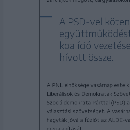
A PSD-vel köten
együttműködést 
koalíció vezetés
hívott össze.
A PNL elnöksége vasárnap este kö
Liberálisok és Demokraták Szövets
Szociáldemokrata Párttal (PSD) a
választási szövetséget. A vasárnap
hagyták jóvá a fúziót az ALDE-va
megalakítását.