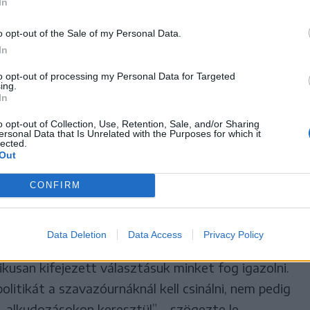
In
o opt-out of the Sale of my Personal Data.
rvezetének elnöke, egyben a párt országos
In
to opt-out of processing my Personal Data for Targeted
ing.
In
lyan párt, ahol még létezik a
o opt-out of Collection, Use, Retention, Sale, and/or Sharing
nyilvánítás joga.
ersonal Data that Is Unrelated with the Purposes for which it
lected.
Out
CONFIRM
mondjuk, hogy NEM a PSD-re! Temesvár és Temes
tudják a különbséget a PNL és a PSD között.
Data Deletion
Data Access
Privacy Policy
fogunk emelt fővel a választók elé állni, és
san kifejezett választásuk minket fog igazolni.
itikát a szavazóurnáknál kell csinálni, nem pedig
, alkudozásokon keresztül” – szögezte le.