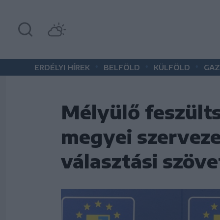
•
•
•
ERDÉLYI HÍREK
BELFÖLD
KÜLFÖLD
GAZ
Mélyülő feszült
megyei szerveze
választási szöv