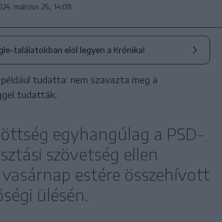
024. március 25., 14:08
ogle-találatokban elöl legyen a Krónika!
például tudatta: nem szavazta meg a
gel tudatták,
döttség egyhangúlag a PSD-
sztási szövetség ellen
 vasárnap estére összehívott
őségi ülésén.