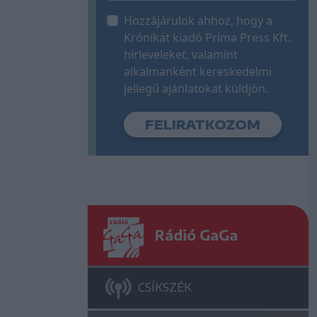
Hozzájárulok ahhoz, hogy a
Krónikát kiadó Príma Press Kft.
hírleveleket, valamint
alkalmanként kereskedelmi
jellegű ajánlatokat küldjön.
Rádió GaGa
CSÍKSZÉK