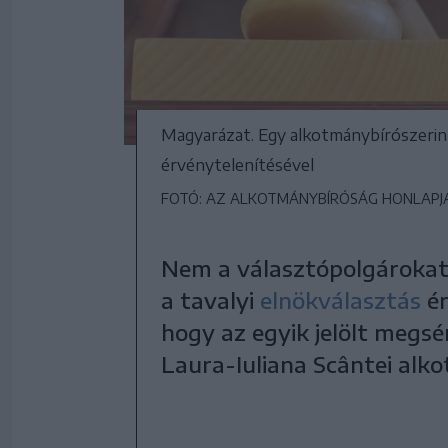
Magyarázat. Egy alkotmánybírószerin
érvénytelenítésével
FOTÓ: AZ ALKOTMÁNYBÍRÓSÁG HONLAPJ
Nem a választópolgárokat
a tavalyi
elnökválasztás
é
hogy az egyik jelölt megsér
Laura-Iuliana Scântei alk