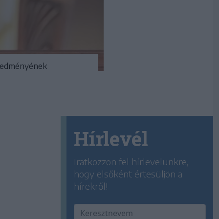
eredményének
Hírlevél
Iratkozzon fel hírlevelünkre,
hogy elsőként értesüljön a
hírekről!