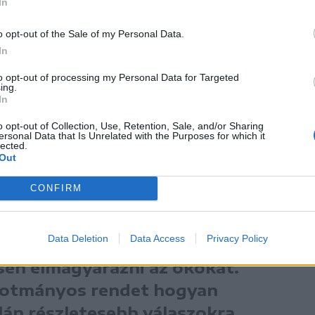
In
o opt-out of the Sale of my Personal Data.
In
to opt-out of processing my Personal Data for Targeted
lkalmazott módszerekkel kapcsolatban –
ing.
In
az alkotmánybíró azt mondta, hogy „a világ
o opt-out of Collection, Use, Retention, Sale, and/or Sharing
i jogszabályok és a területért felelős hatóságok
ersonal Data that Is Unrelated with the Purposes for which it
lected.
Out
CONFIRM
ottunk, hogy a választási
i, mert más hatóságok szerint
Data Deletion
Data Access
Privacy Policy
más hatóságoknak kellett volna
sen elmagyarázni az okokat.
kotmányos rendet hogyan
alán részletesebb válaszokra