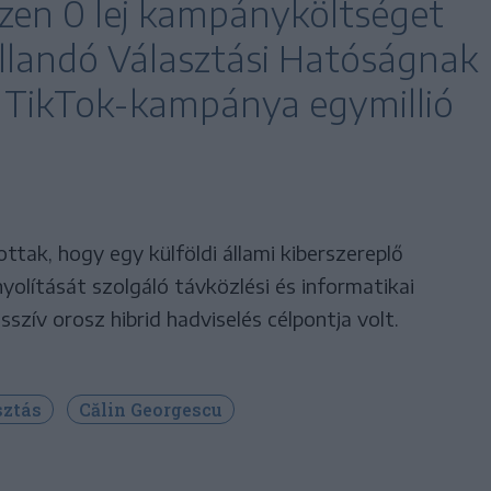
szen 0 lej kampányköltséget
Állandó Választási Hatóságnak
 TikTok-kampánya egymillió
ttak, hogy egy külföldi állami kiberszereplő
olítását szolgáló távközlési és informatikai
szív orosz hibrid hadviselés célpontja volt.
sztás
Călin Georgescu