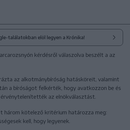
ogle-találatokban elöl legyen a Krónika!
arcarozsnyón kérdésről válaszolva beszélt a az
rázta az alkotmánybíróság hatásköreit, valamint
iután a bíróságot felkérték, hogy avatkozzon be és
érvénytelenítették az elnökválasztást.
at három kötelező kritérium határozza meg:
ségesek kell, hogy legyenek.