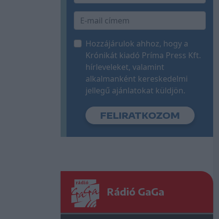
Hozzájárulok ahhoz, hogy a
Krónikát kiadó Príma Press Kft.
hírleveleket, valamint
alkalmanként kereskedelmi
jellegű ajánlatokat küldjön.
Rádió GaGa