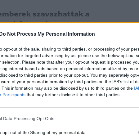
 emberek szavazhattak a
resek is, mert a
n kerültek megrendezésre”
Do Not Process My Personal Information
to opt-out of the sale, sharing to third parties, or processing of your per
formation for targeted advertising by us, please use the below opt-out s
r selection. Please note that after your opt-out request is processed y
cs – szerk. megj.) dokumentumai alapján,
eing interest-based ads based on personal information utilized by us or
l volt rendellenes a választási kampány, mi
disclosed to third parties prior to your opt-out. You may separately opt-
losure of your personal information by third parties on the IAB’s list of
. This information may also be disclosed by us to third parties on the
IA
lom, hogy az
Participants
that may further disclose it to other third parties.
álta meg a lehetőséget, hogy
ek, és talán bocsánatot
l Data Processing Opt Outs
választópolgárt sem, hanem
o opt-out of the Sharing of my personal data.
 egy jelölt nem tartotta be a