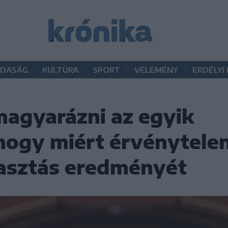
•
•
•
•
DASÁG
KULTÚRA
SPORT
VÉLEMÉNY
ERDÉLYI
agyarázni az egyik
hogy miért érvénytelen
lasztás eredményét