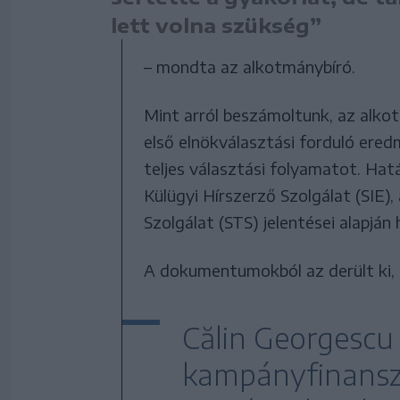
lett volna szükség”
– mondta az alkotmánybíró.
Mint arról beszámoltunk, az alko
első elnökválasztási forduló eredm
teljes választási folyamatot. Hat
Külügyi Hírszerző Szolgálat (SIE)
Szolgálat (STS) jelentései alapján
A dokumentumokból az derült ki,
Călin Georgescu 
kampányfinanszí