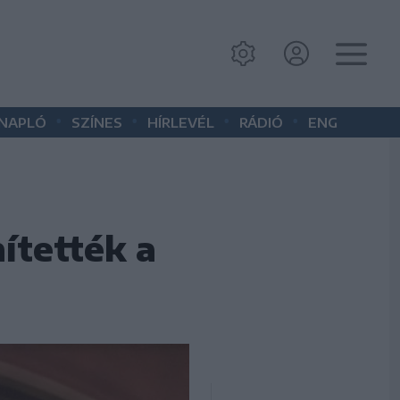
•
•
•
•
 NAPLÓ
SZÍNES
HÍRLEVÉL
RÁDIÓ
ENG
ítették a