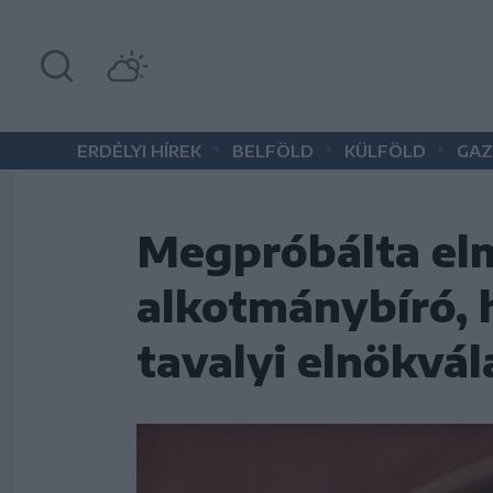
•
•
•
ERDÉLYI HÍREK
BELFÖLD
KÜLFÖLD
GAZ
Megpróbálta elm
alkotmánybíró, 
tavalyi elnökvá