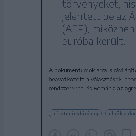
törvényeket, hi
jelentett be az 
(AEP), miközben
euróba került.
A dokumentumok arra is rávilágíto
beavatkozott a választások lebony
rendszerekbe, és Románia az agres
alkotmánybíróság
elnökvála