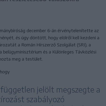
tmánybíróság december 6-án érvénytelenítette az
ényét, és úgy döntött, hogy elölről kell kezdeni a
ározatát a Román Hírszerző Szolgálat (SRI), a
, a belügyminisztérium és a Különleges Távközlési
 hozta meg a testület.
 hogy
független jelölt megszegte a
rozást szabályozó