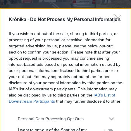
Krónika -
Do Not Process My Personal Information
If you wish to opt-out of the sale, sharing to third parties, or
processing of your personal or sensitive information for
targeted advertising by us, please use the below opt-out
section to confirm your selection. Please note that after your
opt-out request is processed you may continue seeing
2026. augusztus 06., csütörtök
interest-based ads based on personal information utilized by
us or personal information disclosed to third parties prior to
CNAIR: alaposan átveri a romániai
your opt-out. You may separately opt-out of the further
útdíjmatricát vásárlókat egy
disclosure of your personal information by third parties on the
magyarországi portál
IAB’s list of downstream participants. This information may
also be disclosed by us to third parties on the
IAB’s List of
Downstream Participants
that may further disclose it to other
third parties.
Personal Data Processing Opt Outs
I want to opt-out of the Sharing of my