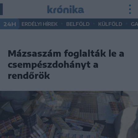
•
•
•
24H
ERDÉLYI HÍREK
BELFÖLD
KÜLFÖLD
G
Mázsaszám foglalták le a
csempészdohányt a
rendőrök