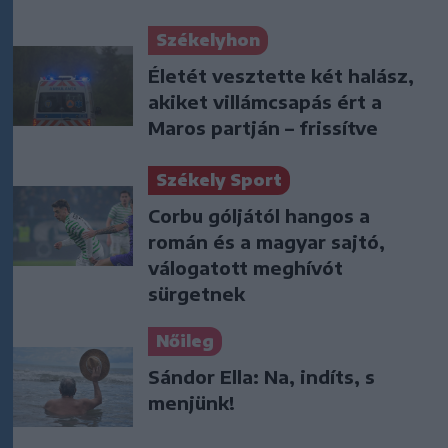
Székelyhon
Életét vesztette két halász,
akiket villámcsapás ért a
Maros partján – frissítve
Székely Sport
Corbu góljától hangos a
román és a magyar sajtó,
válogatott meghívót
sürgetnek
Nőileg
Sándor Ella: Na, indíts, s
menjünk!