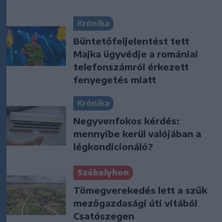
Krónika
Büntetőfeljelentést tett
Majka ügyvédje a romániai
telefonszámról érkezett
fenyegetés miatt
Krónika
Negyvenfokos kérdés:
mennyibe kerül valójában a
légkondicionáló?
Székelyhon
Tömegverekedés lett a szűk
mezőgazdasági úti vitából
Csatószegen