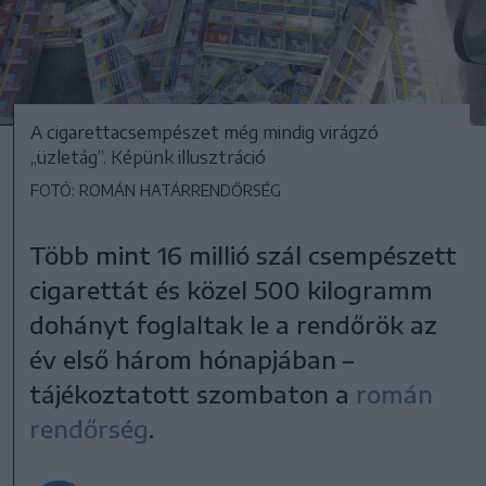
A cigarettacsempészet még mindig virágzó
„üzletág”. Képünk illusztráció
FOTÓ: ROMÁN HATÁRRENDŐRSÉG
Több mint 16 millió szál csempészett
cigarettát és közel 500 kilogramm
dohányt foglaltak le a rendőrök az
év első három hónapjában –
tájékoztatott szombaton a
román
rendőrség
.