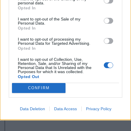
personal data.
Opted In
I want to opt-out of the Sale of my
Personal Data.
Opted In
I want to opt-out of processing my
Personal Data for Targeted Advertising.
Opted In
I want to opt-out of Collection, Use,
Retention, Sale, and/or Sharing of my
Personal Data that Is Unrelated with the
Purposes for which it was collected.
2026. augusztus 06., csütörtök
Opted Out
Kezdődhet az érdemi tárgyalás
CONFIRM
Georgescu és zsoldosvezére
perében
Data Deletion
Data Access
Privacy Policy