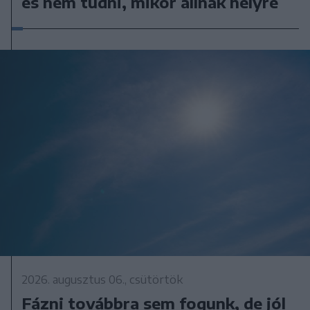
és nem tudni, mikor állnak helyre
2026. augusztus 06., csütörtök
Fázni továbbra sem fogunk, de jól