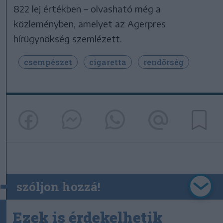
822 lej értékben – olvasható még a
közleményben, amelyet az Agerpres
hírügynökség szemlézett.
csempészet
cigaretta
rendőrség
szóljon hozzá!
Ezek is érdekelhetik