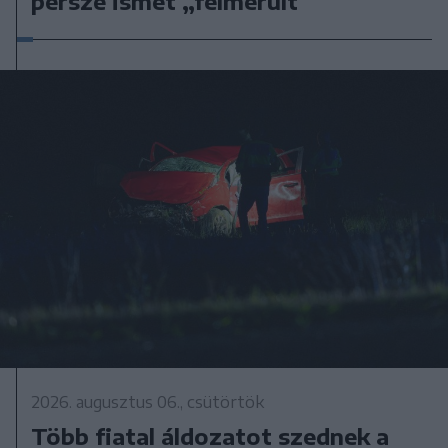
persze ismét „felmerült”
2026. augusztus 06., csütörtök
Több fiatal áldozatot szednek a