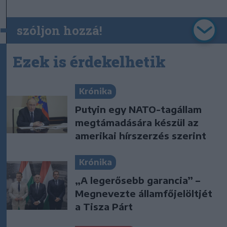
szóljon hozzá!
Ezek is érdekelhetik
Krónika
Putyin egy NATO-tagállam
megtámadására készül az
amerikai hírszerzés szerint
Krónika
„A legerősebb garancia” –
Megnevezte államfőjelöltjét
a Tisza Párt