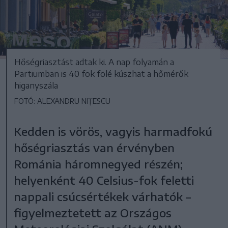
Hőségriasztást adtak ki. A nap folyamán a
Partiumban is 40 fok fölé kúszhat a hőmérők
higanyszála
FOTÓ: ALEXANDRU NIȚESCU
Kedden is vörös, vagyis harmadfokú
hőségriasztás van érvényben
Románia háromnegyed részén;
helyenként 40 Celsius-fok feletti
nappali csúcsértékek várhatók –
figyelmeztetett az Országos