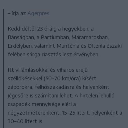
– írja az
Agerpres
.
Kedd déltől 23 óráig a hegyekben, a
Bánságban, a Partiumban, Máramarosban,
Erdélyben, valamint Munténia és Olténia északi
felében sárga riasztás lesz érvényben.
Itt villámlásokkal és viharos erejű
széllökésekkel (50–70 km/óra) kísért
záporokra, felhőszakadásra és helyenként
jégesőre is számítani lehet. A hirtelen lehulló
csapadék mennyisége eléri a
négyzetméterenkénti 15–25 litert, helyenként a
30–40 litert is.