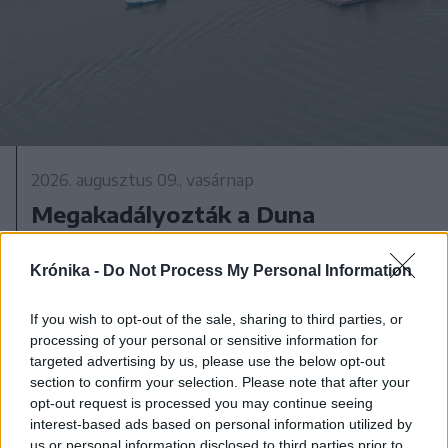
2026. augusztus 09., vasárnap
Megakadályozták a Duna
csökkenését, legalább kilenc napig
biztosított az atomerőmű
Krónika -
Do Not Process My Personal Information
működése
If you wish to opt-out of the sale, sharing to third parties, or
processing of your personal or sensitive information for
targeted advertising by us, please use the below opt-out
section to confirm your selection. Please note that after your
opt-out request is processed you may continue seeing
interest-based ads based on personal information utilized by
us or personal information disclosed to third parties prior to