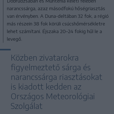
Dobrudzsában és Munténia keleti felében
narancssárga, azaz másodfokú hőségriasztás
van érvényben. A Duna-deltában 32 fok, a régió
más részein 38 fok körüli csúcshőmérsékletre
lehet számítani. Éjszaka 20–24 fokig hűl le a
levegő.
Közben zivatarokra
figyelmeztető sárga és
narancssárga riasztásokat
is kiadott kedden az
Országos Meteorológiai
Szolgálat