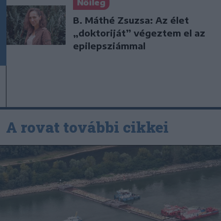
Nőileg
B. Máthé Zsuzsa: Az élet
„doktoriját” végeztem el az
epilepsziámmal
A rovat további cikkei