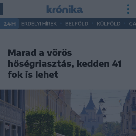
•
•
•
24H
ERDÉLYI HÍREK
BELFÖLD
KÜLFÖLD
G
Marad a vörös
hőségriasztás, kedden 41
fok is lehet