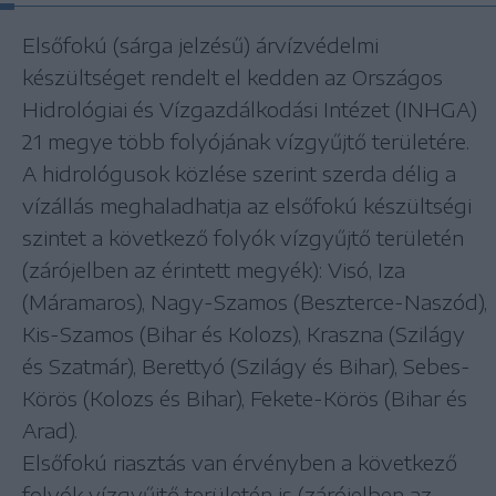
Elsőfokú (sárga jelzésű) árvízvédelmi
készültséget rendelt el kedden az Országos
Hidrológiai és Vízgazdálkodási Intézet (INHGA)
21 megye több folyójának vízgyűjtő területére.
A hidrológusok közlése szerint szerda délig a
vízállás meghaladhatja az elsőfokú készültségi
szintet a következő folyók vízgyűjtő területén
(zárójelben az érintett megyék): Visó, Iza
(Máramaros), Nagy-Szamos (Beszterce-Naszód),
Kis-Szamos (Bihar és Kolozs), Kraszna (Szilágy
és Szatmár), Berettyó (Szilágy és Bihar), Sebes-
Körös (Kolozs és Bihar), Fekete-Körös (Bihar és
Arad).
Elsőfokú riasztás van érvényben a következő
folyók vízgyűjtő területén is (zárójelben az