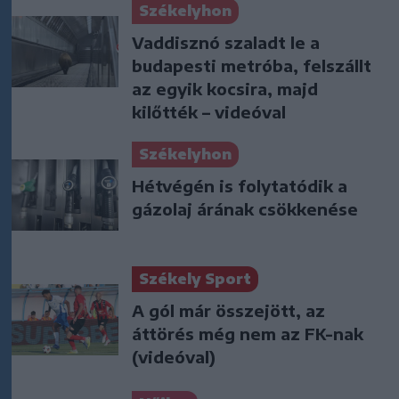
Székelyhon
Vaddisznó szaladt le a
budapesti metróba, felszállt
az egyik kocsira, majd
kilőtték – videóval
Székelyhon
Hétvégén is folytatódik a
gázolaj árának csökkenése
Székely Sport
A gól már összejött, az
áttörés még nem az FK-nak
(videóval)