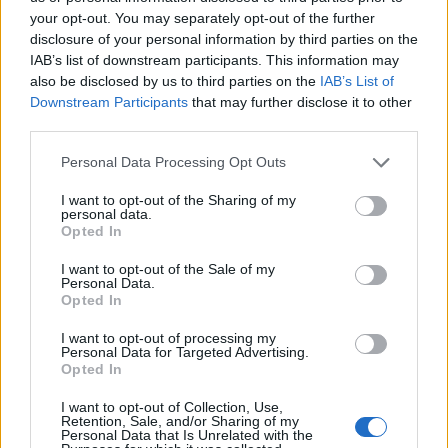
your opt-out. You may separately opt-out of the further
disclosure of your personal information by third parties on the
IAB’s list of downstream participants. This information may
also be disclosed by us to third parties on the
IAB’s List of
Downstream Participants
that may further disclose it to other
third parties.
Personal Data Processing Opt Outs
I want to opt-out of the Sharing of my
personal data.
Opted In
I want to opt-out of the Sale of my
Personal Data.
Opted In
I want to opt-out of processing my
2026. augusztus 08., szombat
Personal Data for Targeted Advertising.
Opted In
Haladnak az uszályok
elsüllyesztésével, tovább csökkent
I want to opt-out of Collection, Use,
Retention, Sale, and/or Sharing of my
a Duna vízállása Cernavodánál
Personal Data that Is Unrelated with the