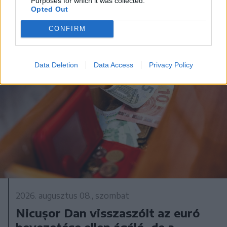
Purposes for which it was collected.
Opted Out
CONFIRM
Data Deletion
Data Access
Privacy Policy
2026. augusztus 08., szombat
Nicușor Dan visszaszólt az euró
bevezetése ellen ágáló, de a