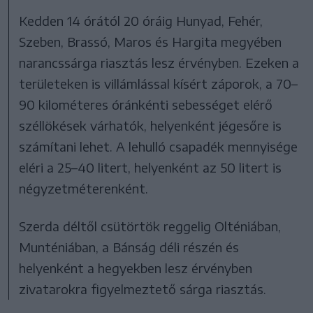
Kedden 14 órától 20 óráig Hunyad, Fehér,
Szeben, Brassó, Maros és Hargita megyében
narancssárga riasztás lesz érvényben. Ezeken a
területeken is villámlással kísért záporok, a 70–
90 kilométeres óránkénti sebességet elérő
széllökések várhatók, helyenként jégesőre is
számítani lehet. A lehulló csapadék mennyisége
eléri a 25–40 litert, helyenként az 50 litert is
négyzetméterenként.
Szerda déltől csütörtök reggelig Olténiában,
Munténiában, a Bánság déli részén és
helyenként a hegyekben lesz érvényben
zivatarokra figyelmeztető sárga riasztás.