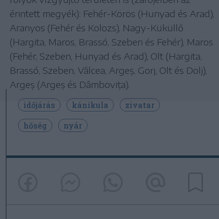
érintett megyék): Fehér-Körös (Hunyad és Arad),
Aranyos (Fehér és Kolozs), Nagy-Küküllő
(Hargita, Maros, Brassó, Szeben és Fehér), Maros
(Fehér, Szeben, Hunyad és Arad), Olt (Hargita,
Brassó, Szeben, Vâlcea, Argeș, Gorj, Olt és Dolj),
Argeș (Argeș és Dâmbovița).
időjárás
kánikula
zivatar
hőség
nyár