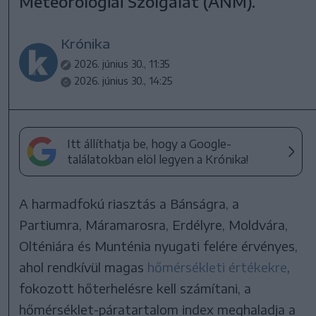
Meteorológiai Szolgálat (ANM).
Krónika
2026. június 30., 11:35
2026. június 30., 14:25
Itt állíthatja be, hogy a Google-
találatokban elöl legyen a Krónika!
A harmadfokú riasztás a Bánságra, a
Partiumra, Máramarosra, Erdélyre, Moldvára,
Olténiára és Munténia nyugati felére érvényes,
ahol rendkívül magas
hőmérsékleti értékekre
,
fokozott hőterhelésre kell számítani, a
hőmérséklet-páratartalom index meghaladja a