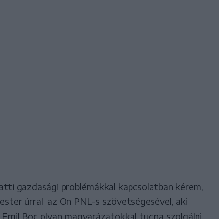
alatti gazdasági problémákkal kapcsolatban kérem,
ester úrral, az Ön PNL-s szövetségesével, aki
. Emil Boc olyan magyarázatokkal tudna szolgálni,