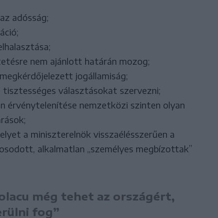
az adósság;
áció;
lhalasztása;
tetésre nem ajánlott határán mozog;
megkérdőjelezett jogállamiság;
 tisztességes választásokat szervezni;
en érvénytelenítése nemzetközi szinten olyan
árások;
elyet a miniszterelnök visszaélésszerűen a
akosodott, alkalmatlan „személyes megbízottak”
olacu még tehet az országért,
rülni fog”