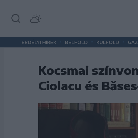
•
•
•
ERDÉLYI HÍREK
BELFÖLD
KÜLFÖLD
GAZ
Kocsmai színvon
Ciolacu és Băse