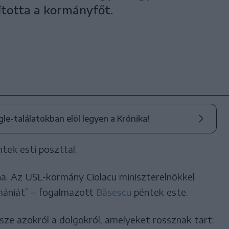
lította a kormányfőt.
ogle-találatokban elöl legyen a Krónika!
tek esti poszttal.
na. Az USL-kormány Ciolacu miniszterelnökkel
mániát” – fogalmazott
Băsescu
péntek este.
ssze azokról a dolgokról, amelyeket rossznak tart: