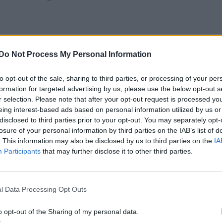
Do Not Process My Personal Information
to opt-out of the sale, sharing to third parties, or processing of your per
formation for targeted advertising by us, please use the below opt-out s
r selection. Please note that after your opt-out request is processed y
eing interest-based ads based on personal information utilized by us or
disclosed to third parties prior to your opt-out. You may separately opt-
losure of your personal information by third parties on the IAB’s list of
. This information may also be disclosed by us to third parties on the
IA
Participants
that may further disclose it to other third parties.
még péntek este válaszolt, üzenetét „a
k” címezve – ez volt Băsescu fedőneve, amikor
l Data Processing Opt Outs
munista titkosrendőrséggel, a Securitateval.
o opt-out of the Sharing of my personal data.