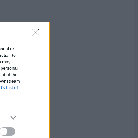
sonal or
ection to
ou may
 personal
out of the
 downstream
B’s List of