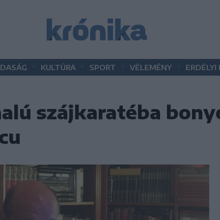
•
•
•
•
DASÁG
KULTÚRA
SPORT
VÉLEMÉNY
ERDÉLYI
alú szájkaratéba bony
scu