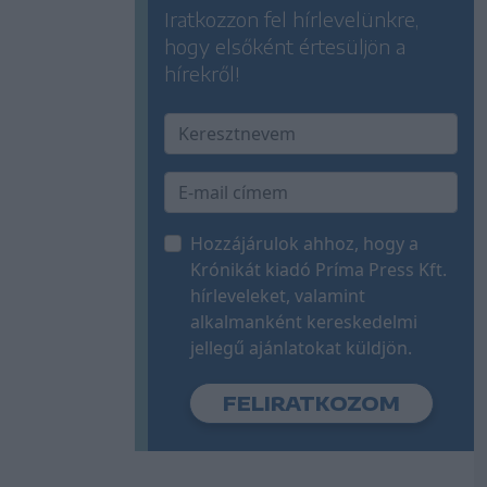
Iratkozzon fel hírlevelünkre,
hogy elsőként értesüljön a
hírekről!
Hozzájárulok ahhoz, hogy a
Krónikát kiadó Príma Press Kft.
hírleveleket, valamint
alkalmanként kereskedelmi
jellegű ajánlatokat küldjön.