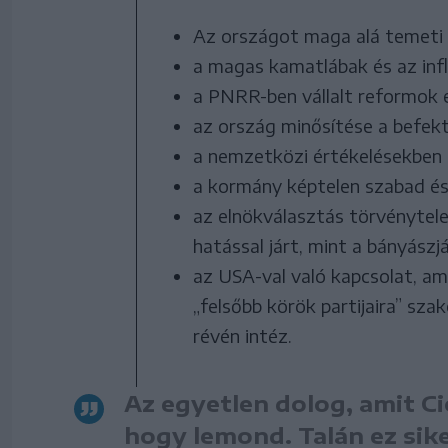
Az országot maga alá temeti 
a magas kamatlábak és az infl
a PNRR-ben vállalt reformok e
az ország minősítése a befek
a nemzetközi értékelésekben 
a kormány képtelen szabad és
az elnökválasztás törvénytel
hatással járt, mint a bányászj
az USA-val való kapcsolat, am
„felsőbb körök partijaira” sz
révén intéz.
Az egyetlen dolog, amit Ci
hogy lemond. Talán ez sike