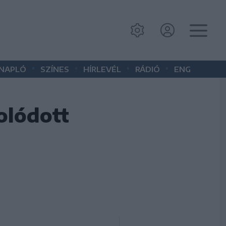
•
•
•
•
 NAPLÓ
SZÍNES
HÍRLEVÉL
RÁDIÓ
ENG
olódott