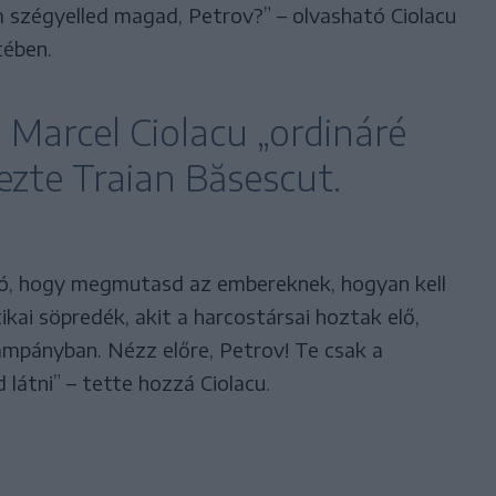
 szégyelled magad, Petrov?” – olvasható Ciolacu
ében.
 Marcel Ciolacu „ordináré
zte Traian Băsescut.
jó, hogy megmutasd az embereknek, hogyan kell
tikai söpredék, akit a harcostársai hoztak elő,
ampányban. Nézz előre, Petrov! Te csak a
átni” – tette hozzá Ciolacu.