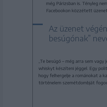
még Párizsban is. Tényleg nem
Facebookon közzétett üzenet
Az üzenet végén
besúgónak” neve
„Te besúgó – még arra sem vagy 
whiskyt készíteni jéggel. Egy poli
hogy felhergelje a románokat a k
történelem szemétdombját fogod l