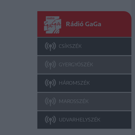
Rádió GaGa
CSÍKSZÉK
GYERGYÓSZÉK
HÁROMSZÉK
MAROSSZÉK
UDVARHELYSZÉK