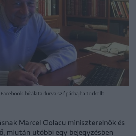
 Facebook-bírálata durva szópárbajba torkollt
nak Marcel Ciolacu miniszterelnök és
fő, miután utóbbi egy bejegyzésben