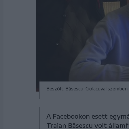
Beszólt. Băsescu Ciolacuval szembeni
A Facebookon esett egymás
Traian Băsescu volt állam