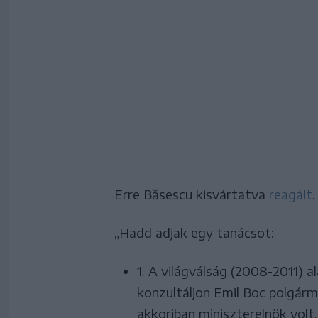
Erre Băsescu kisvártatva
reagált
.
„Hadd adjak egy tanácsot:
1. A világválság (2008-2011) 
konzultáljon Emil Boc polgárm
akkoriban miniszterelnök volt