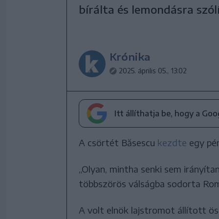
bírálta és lemondásra szó
Krónika
2025. április 05., 13:02
Itt állíthatja be, hogy a Go
A csörtét Băsescu
kezdte
egy pén
„Olyan, mintha senki sem irányíta
többszörös válságba sodorta Ro
A volt elnök lajstromot állított ö