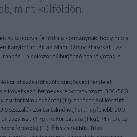
b, mint külföldön.
k nyilatkozva felrótta a kormánynak, hogy míg a
n irányból adták az állami támogatásokat”, az
 ráadásul a sokszor túlburjánzó szabályozás is
rréskorlátozásáról szóló sürgősségi rendelet
 és a következő termékekre vonatkozott: 300-500
 zsírtartalmú tehéntej (1 l), tehéntejből készült
 3,5 százalék zsírtartalmú joghurt, legfeljebb 200
r búzaliszt (1 kg), kukoricadara (1 kg), M méretű
apraforgóolaj (1 l), friss csirkehús, friss
som, uborka, vöröshagyma, szárazbab, sárgarépa,