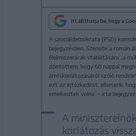
Itt állíthatja be, hogy a Go
A szociáldemokrata (PSD) kormám
bejegyzésben. Szerinte a román á
élelmiszerárak stabilitására „a mú
döntöttem, hogy 60 nappal megho
árréskorlátozásáról szóló rendele
ezt az intézkedést, elismerik, ho
emelkedtek volna” – írta bejegyzé
A miniszterelnö
korlátozás vissz