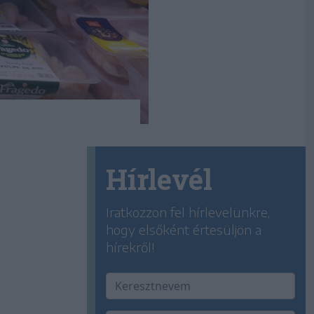
Hírlevél
Iratkozzon fel hírlevelünkre,
hogy elsőként értesüljön a
hírekről!