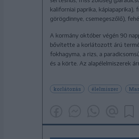
kaliforniai paprika, kápiapaprika), 
görögdinnye, csemegeszőlő), fehér
A kormány október végén 90 napp
bővítette a korlátozott árú termék
fokhagyma, a rizs, a paradicsomsűr
és a körte. Az alapélelmiszerek á
korlátozás
élelmiszer
Mar