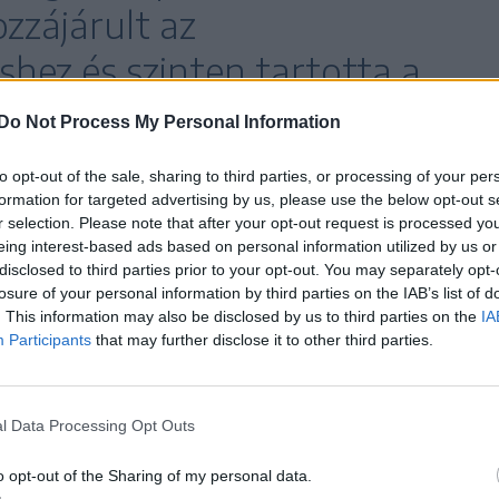
zzájárult az
shez és szinten tartotta a
erejét.
Do Not Process My Personal Information
to opt-out of the sale, sharing to third parties, or processing of your per
formation for targeted advertising by us, please use the below opt-out s
tatisztikai Hivatal adatai szerint a 2023
r selection. Please note that after your opt-out request is processed y
eing interest-based ads based on personal information utilized by us or
voltak magasabbak a 2022 decemberi árakhoz
disclosed to third parties prior to your opt-out. You may separately opt-
vezetése előtt, 2023 júniusában ez a különbség
losure of your personal information by third parties on the IAB’s list of
. This information may also be disclosed by us to third parties on the
IA
ához képest. Ciolacu azt írta, folytatja
Participants
that may further disclose it to other third parties.
iselőivel, hogy közösen hosszú távú megoldást
t tartására. „Csak az a feltételem, hogy a romániai
os bánásmódban részesüljenek” – olvasható a
l Data Processing Opt Outs
o opt-out of the Sharing of my personal data.