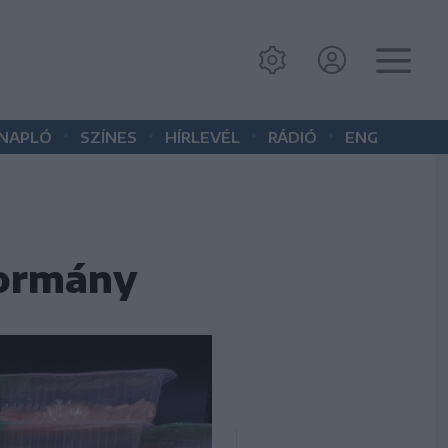
•
•
•
•
 NAPLÓ
SZÍNES
HÍRLEVÉL
RÁDIÓ
ENG
kormány