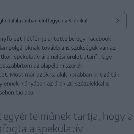
ogle-találatokban elöl legyen a Krónika!
yfő ezt hétfőn jelentette be egy Facebook-
llampolgároknak továbbra is szükségük van az
ltkori spekulatív áremelési őrület után”. „Úgy
sszabbítom az alapélelmiszerek
tet. Most már azok is, akik korábban kritizálták
gy ennek hiányában az árak 20 százalékkal is
sében Ciolacu.
k egyértelműnek tartja, hogy a
afogta a spekulatív