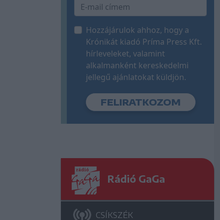
Hozzájárulok ahhoz, hogy a
Krónikát kiadó Príma Press Kft.
hírleveleket, valamint
alkalmanként kereskedelmi
jellegű ajánlatokat küldjön.
Rádió GaGa
CSÍKSZÉK