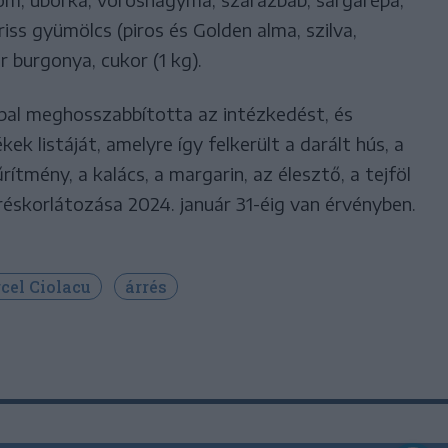
friss gyümölcs (piros és Golden alma, szilva,
 burgonya, cukor (1 kg).
al meghosszabbította az intézkedést, és
ek listáját, amelyre így felkerült a darált hús, a
ítmény, a kalács, a margarin, az élesztő, a tejföl
rréskorlátozása 2024. január 31-éig van érvényben.
cel Ciolacu
árrés