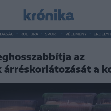
•
•
•
•
DASÁG
KULTÚRA
SPORT
VÉLEMÉNY
ERDÉLYI
ghosszabbítja az
k árréskorlátozását a 