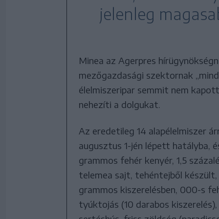
jelenleg magasab
Minea az Agerpres hírügynökségne
mezőgazdasági szektornak „minde
élelmiszeripar semmit nem kapott,
nehezíti a dolgukat.
Az eredetileg 14 alapélelmiszer á
augusztus 1-jén lépett hatályba,
grammos fehér kenyér, 1,5 százalék
telemea sajt, tehéntejből készült,
grammos kiszerelésben, 000-s fehé
tyúktojás (10 darabos kiszerelés), n
sertéshús, friss zöldség (paradic