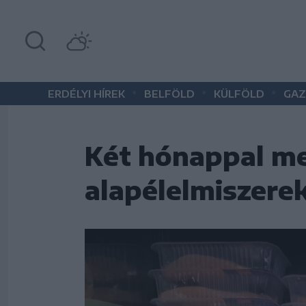
•
•
•
ERDÉLYI HÍREK
BELFÖLD
KÜLFÖLD
GAZ
Két hónappal me
alapélelmiszere