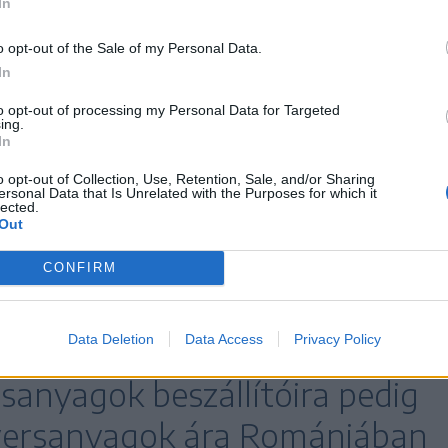
In
övetségének (AMRCR) képviselői korábban arra
orlátozást váltsa fel egy olyan mechanizmus,
o opt-out of the Sale of my Personal Data.
In
ást az indokolatlan áremelések esetében. A
kszervezeti Szövetség nemrég közölte, hogy
to opt-out of processing my Personal Data for Targeted
ing.
miszerek árréskorlátozásának meghosszabbítását,
In
eriparra, hanem a fogyasztókra is katasztrofális
o opt-out of Collection, Use, Retention, Sale, and/or Sharing
ersonal Data that Is Unrelated with the Purposes for which it
lected.
Out
Romalimenta elnöke
CONFIRM
evezte, hogy az intézkedés
Data Deletion
Data Access
Privacy Policy
ókra és a kereskedőkre
sanyagok beszállítóira pedig
nyersanyagok ára Romániában