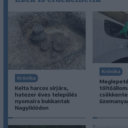
Krónika
Krónika
Meglepeté
Kelta harcos sírjára,
töltőállo
hatezer éves település
csökkente
nyomaira bukkantak
üzemanya
Nagyiklódon