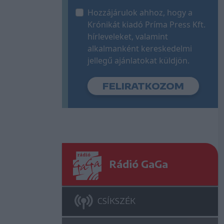
Hozzájárulok ahhoz, hogy a
Krónikát kiadó Príma Press Kft.
hírleveleket, valamint
alkalmanként kereskedelmi
jellegű ajánlatokat küldjön.
Rádió GaGa
CSÍKSZÉK