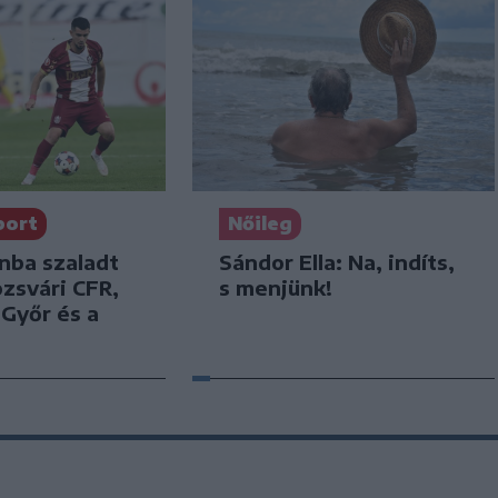
port
Nőileg
nba szaladt
Sándor Ella: Na, indíts,
ozsvári CFR,
s menjünk!
 Győr és a