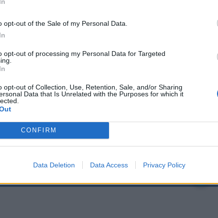
In
élutáni ülés kiszivárgott jegyzőkönyvei szerint Ilie
a Nemzeti Liberális Párt (PNL) elnöke élesen
o opt-out of the Sale of my Personal Data.
In
drian Veștea miniszterelnök-jelölésének módját.
to opt-out of processing my Personal Data for Targeted
ing.
In
o opt-out of Collection, Use, Retention, Sale, and/or Sharing
ersonal Data that Is Unrelated with the Purposes for which it
lected.
Out
CONFIRM
Data Deletion
Data Access
Privacy Policy