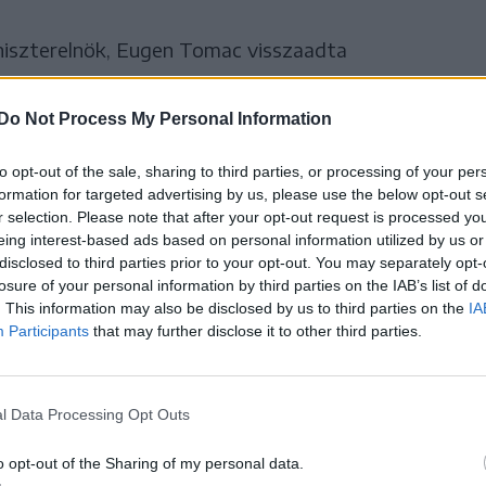
niszterelnök, Eugen Tomac visszaadta
Do Not Process My Personal Information
lasztások után megalakult a PSD-PD-kormány, és
zör kormányalakítással, aki néhány nap múlva
to opt-out of the sale, sharing to third parties, or processing of your per
formation for targeted advertising by us, please use the below opt-out s
c lépett a helyére, mindenféle konzultáció nélkül.
r selection. Please note that after your opt-out request is processed y
sescut! (Traian Băsescu volt államfőt - szerk.
eing interest-based ads based on personal information utilized by us or
disclosed to third parties prior to your opt-out. You may separately opt-
.
losure of your personal information by third parties on the IAB’s list of
. This information may also be disclosed by us to third parties on the
IA
Participants
that may further disclose it to other third parties.
TVE – Bolojan új szavazást kért a
l Data Processing Opt Outs
len, a PNL elutasította a
o opt-out of the Sharing of my personal data.
nyra lépést