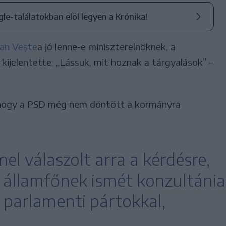
ogle-találatokban elöl legyen a Krónika!
ian Vește
a jó lenne-e miniszterelnöknek, a
 kijelentette: „Lássuk, mit hoznak a tárgyalások” –
 hogy a PSD még nem döntött a kormányra
l válaszolt arra a kérdésre,
z államfőnek ismét konzultánia
a parlamenti pártokkal,