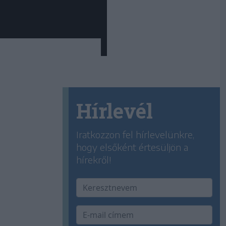
Hírlevél
Iratkozzon fel hírlevelünkre,
hogy elsőként értesüljön a
hírekről!