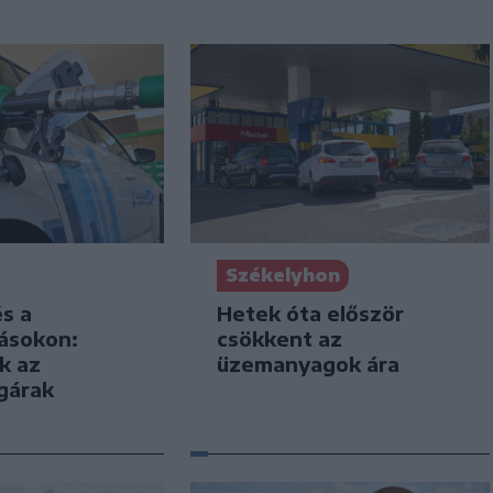
Székelyhon
s a
Hetek óta először
másokon:
csökkent az
k az
üzemanyagok ára
gárak