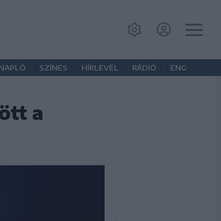
•
•
•
•
 NAPLÓ
SZÍNES
HÍRLEVÉL
RÁDIÓ
ENG
ött a