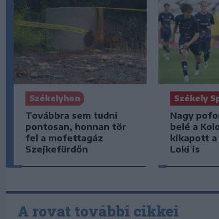
Székelyhon
Székely S
Továbbra sem tudni
Nagy pofo
pontosan, honnan tör
belé a Kol
fel a mofettagáz
kikapott a
Szejkefürdőn
Loki is
A rovat további cikkei