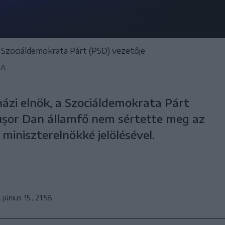
a Szociáldemokrata Párt (PSD) vezetője
UA
házi elnök, a Szociáldemokrata Párt
cușor Dan államfő nem sértette meg az
iniszterelnökké jelölésével.
 június 15., 21:58