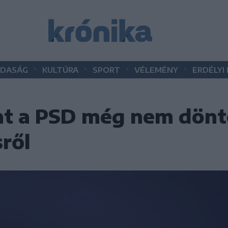
•
•
•
•
DASÁG
KULTÚRA
SPORT
VÉLEMÉNY
ERDÉLYI
nt a PSD még nem dönt
ről