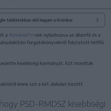
ogle-találatokban elöl legyen a Krónika!
élt a
RomâniaTV
-nek nyilatkozva az államfő és a
mányalakítási forgatókönyvekről folytatott hétfői
ezette kisebbségi kormányát. Ezt mondták
ícióról lenne szó a két alakulat között.
, hogy PSD-RMDSZ kisebbségi