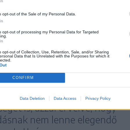
In
 amelyet Ilie Bolojan vezet, és kizár bármiféle
ködés a Nyugat-barát pártokon kívüli erőkkel –
o opt-out of the Sale of my Personal Data.
e ki Sorin Grindeanu.
In
to opt-out of processing my Personal Data for Targeted
ing.
egy stabil kormányzati formátumot részesít
In
ggel rendelkezik.
o opt-out of Collection, Use, Retention, Sale, and/or Sharing
ersonal Data that Is Unrelated with the Purposes for which it
lected.
ányt szeretnénk, egy olyan kormányt, amely
Out
 emberekért kormányoz” – mondta.
CONFIRM
yúttal kizárta a technokrata
Data Deletion
Data Access
Privacy Policy
gét is, azzal érvelve, hogy
dásnak nem lenne elegendő