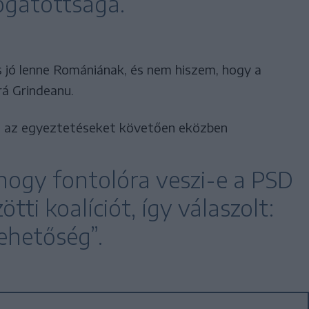
ogatottsága.
 jó lenne Romániának, és nem hiszem, hogy a
á Grindeanu.
 az egyeztetéseket követően eközben
 hogy fontolóra veszi-e a PSD
ti koalíciót, így válaszolt:
lehetőség”.