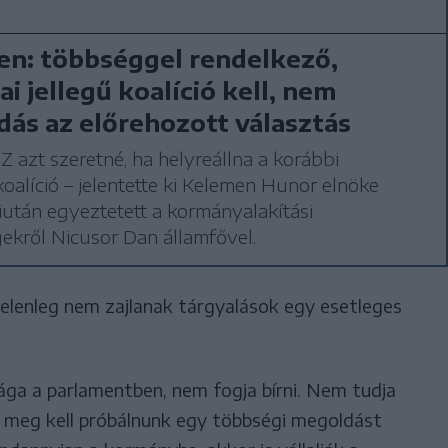
n: többséggel rendelkező,
ai jellegű koalíció kell, nem
ás az előrehozott választás
azt szeretné, ha helyreállna a korábbi
alíció – jelentette ki Kelemen Hunor elnöke
iután egyeztetett a kormányalakítási
ekről Nicusor Dan államfővel.
 jelenleg nem zajlanak tárgyalások egy esetleges
ga a parlamentben, nem fogja bírni. Nem tudja
t meg kell próbálnunk egy többségi megoldást