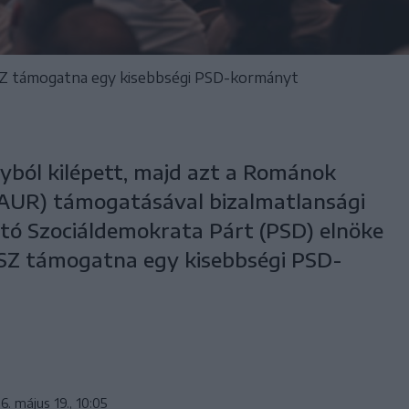
SZ támogatna egy kisebbségi PSD-kormányt
yból kilépett, majd azt a Románok
(AUR) támogatásával bizalmatlansági
tó Szociáldemokrata Párt (PSD) elnöke
SZ támogatna egy kisebbségi PSD-
6. május 19., 10:05