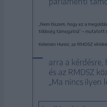
parlamenti tám
„Nem hiszem, hogy ez a megoldás
többség támogatná” – mutatott r
Kelemen Hunor, az RMDSZ elnöke
arra a kérdésre,
és az RMDSZ közöt
„Ma nincs ilyen 