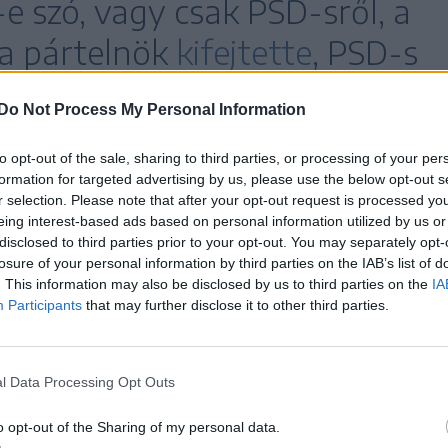
 szó, vagy csak PSD-sről, a
a pártelnök
kifejtette
, PSD-s
bségi kormányról van szó,
Do Not Process My Personal Information
to opt-out of the sale, sharing to third parties, or processing of your per
formation for targeted advertising by us, please use the below opt-out s
 PSD számára, de nem futamodnának meg egy ilyen
r selection. Please note that after your opt-out request is processed y
eing interest-based ads based on personal information utilized by us or
disclosed to third parties prior to your opt-out. You may separately opt-
losure of your personal information by third parties on the IAB’s list of
. This information may also be disclosed by us to third parties on the
IA
Participants
that may further disclose it to other third parties.
anu: csak az Európa-barát
kal vagyunk hajlandóak
l Data Processing Opt Outs
működni, de Bolojan nem kell
o opt-out of the Sharing of my personal data.
demokrata Párt (PSD) nem fogad el olyan