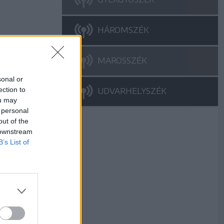
HÁROMSZÉK
MAROSSZÉK
sonal or
ection to
UDVARHELYSZÉK
ou may
 personal
out of the
 downstream
B’s List of