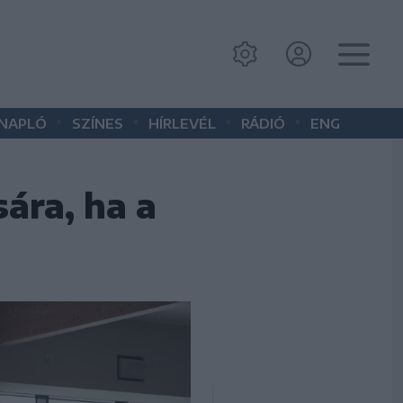
•
•
•
•
 NAPLÓ
SZÍNES
HÍRLEVÉL
RÁDIÓ
ENG
ára, ha a