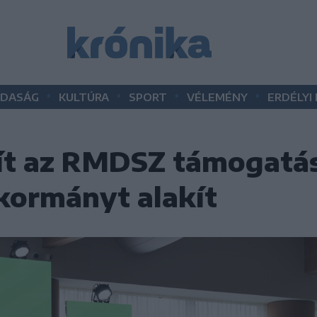
•
•
•
•
DASÁG
KULTÚRA
SPORT
VÉLEMÉNY
ERDÉLYI
t az RMDSZ támogatás
kormányt alakít