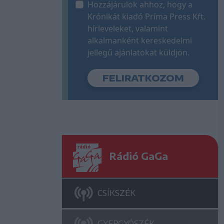
Hozzájárulok ahhoz, hogy a
Krónikát kiadó Príma Press Kft.
hírleveleket, valamint
alkalmanként kereskedelmi
jellegű ajánlatokat küldjön.
Rádió GaGa
CSÍKSZÉK
GYERGYÓSZÉK