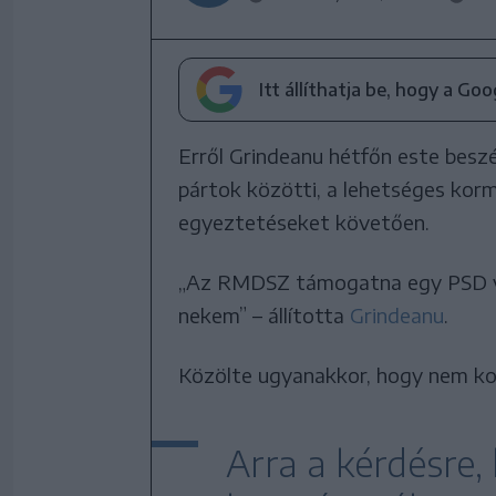
Itt állíthatja be, hogy a Go
Erről Grindeanu hétfőn este besz
pártok közötti, a lehetséges kor
egyeztetéseket követően.
„Az RMDSZ támogatna egy PSD v
nekem” – állította
Grindeanu
.
Közölte ugyanakkor, hogy nem koal
Arra a kérdésre