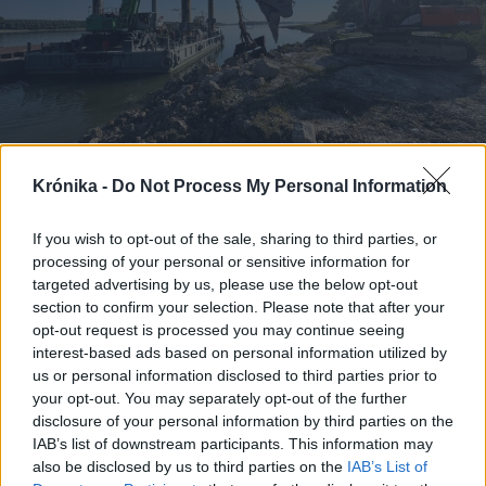
Krónika -
Do Not Process My Personal Information
2026. augusztus 06., csütörtök
Duna-elterelés: folytatódik az
If you wish to opt-out of the sale, sharing to third parties, or
erőfeszítés, készülnek az uszályok
processing of your personal or sensitive information for
elsüllyesztésére a halasztás után
targeted advertising by us, please use the below opt-out
section to confirm your selection. Please note that after your
opt-out request is processed you may continue seeing
interest-based ads based on personal information utilized by
us or personal information disclosed to third parties prior to
your opt-out. You may separately opt-out of the further
disclosure of your personal information by third parties on the
IAB’s list of downstream participants. This information may
also be disclosed by us to third parties on the
IAB’s List of