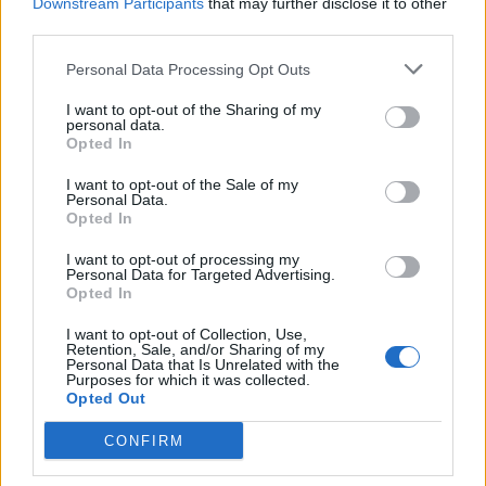
Downstream Participants
that may further disclose it to other
third parties.
Personal Data Processing Opt Outs
I want to opt-out of the Sharing of my
personal data.
Opted In
I want to opt-out of the Sale of my
Personal Data.
Opted In
I want to opt-out of processing my
Personal Data for Targeted Advertising.
2026. augusztus 06., csütörtök
Opted In
Simion: már sok támogató aláírás
I want to opt-out of Collection, Use,
Retention, Sale, and/or Sharing of my
összegyűlt Nicușor Dan
Personal Data that Is Unrelated with the
Purposes for which it was collected.
felfüggesztésére
Opted Out
CONFIRM