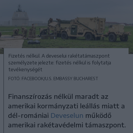
Fizetés nélkül. A deveselui rakétatámaszpont
személyzete jelezte: fizetés nélkül is folytatja
tevékenységét
FOTÓ: FACEBOOK/U.S. EMBASSY BUCHAREST
Finanszírozás nélkül maradt az
amerikai kormányzati leállás miatt a
dél-romániai
Deveselun
működő
amerikai rakétavédelmi támaszpont.