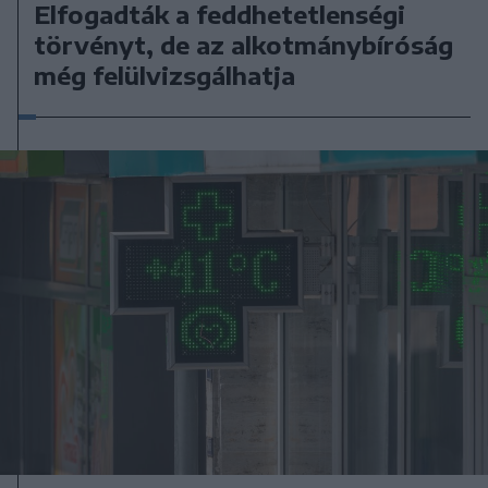
Elfogadták a feddhetetlenségi
törvényt, de az alkotmánybíróság
még felülvizsgálhatja