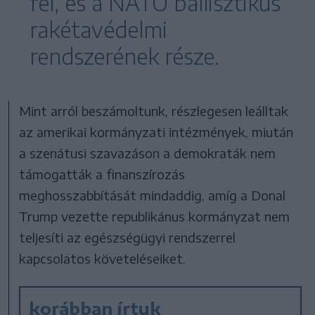
fel, és a NATO ballisztikus
rakétavédelmi
rendszerének része.
Mint arról beszámoltunk, részlegesen leálltak
az amerikai kormányzati intézmények, miután
a szenátusi szavazáson a demokraták nem
támogatták a finanszírozás
meghosszabbítását mindaddig, amíg a Donal
Trump vezette republikánus kormányzat nem
teljesíti az egészségügyi rendszerrel
kapcsolatos követeléseiket.
korábban írtuk