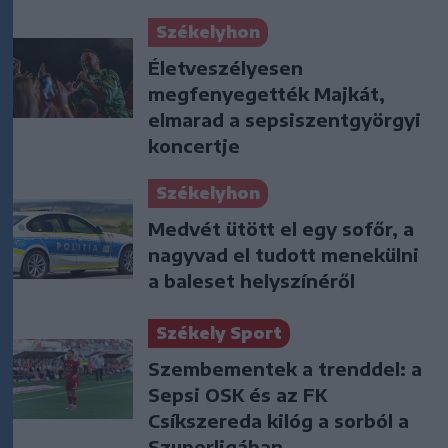
Székelyhon
Életveszélyesen
megfenyegették Majkát,
elmarad a sepsiszentgyörgyi
koncertje
Székelyhon
Medvét ütött el egy sofőr, a
nagyvad el tudott menekülni
a baleset helyszínéről
Székely Sport
Szembementek a trenddel: a
Sepsi OSK és az FK
Csíkszereda kilóg a sorból a
Szuperligában