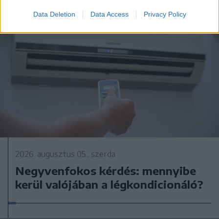
Data Deletion
Data Access
Privacy Policy
2026. augusztus 05., szerda
Negyvenfokos kérdés: mennyibe
kerül valójában a légkondicionáló?