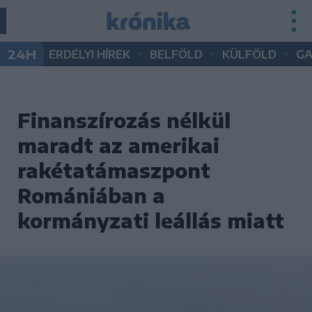
•
•
•
24H
ERDÉLYI HÍREK
BELFÖLD
KÜLFÖLD
G
Finanszírozás nélkül
maradt az amerikai
rakétatámaszpont
Romániában a
kormányzati leállás miatt