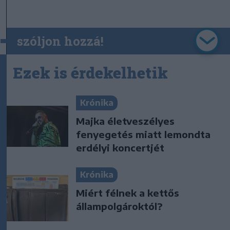
szóljon hozzá!
Ezek is érdekelhetik
Krónika
Majka életveszélyes
fenyegetés miatt lemondta
erdélyi koncertjét
Krónika
Miért félnek a kettős
állampolgároktól?