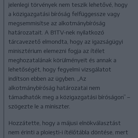
jelenlegi törvények nem teszik lehetővé, hogy
a közigazgatási bíróság felfüggessze vagy
megsemmisítse az alkotmánybíróság
határozatait. A B1TV-nek nyilatkozó
tárcavezető elmondta, hogy az igazságügyi
minisztérium elemezni fogja az ítélet
meghozatalának körülményeit és annak a
lehetőségét, hogy fegyelmi vizsgálatot
indítson ebben az ügyben. „Az
alkotmánybíróság határozatai nem
támadhatók meg a közigazgatási bíróságon” –
szögezte le a miniszter.
Hozzátette, hogy a májusi elnökválasztást
nem érinti a ploiești-i ítélőtábla döntése, mert