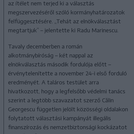
az ítélet nem terjed ki a választás
megszervezéséről szóló kormányhatározatok
felfüggesztésére. „Tehát az elnökválasztást
megtartjuk” – jelentette ki Radu Marinescu.
Tavaly decemberben a román
alkotmánybíróság – két nappal az
elnökválasztás második fordulója előtt –
érvénytelenítette a november 24-i első forduló
eredményét. A taláros testület arra
hivatkozott, hogy a legfelsőbb védelmi tanács
szerint a legtöbb szavazatot szerző Călin
Georgescu független jelölt közösségi oldalakon
folytatott választási kampányát illegális
finanszírozás és nemzetbiztonsági kockázatot