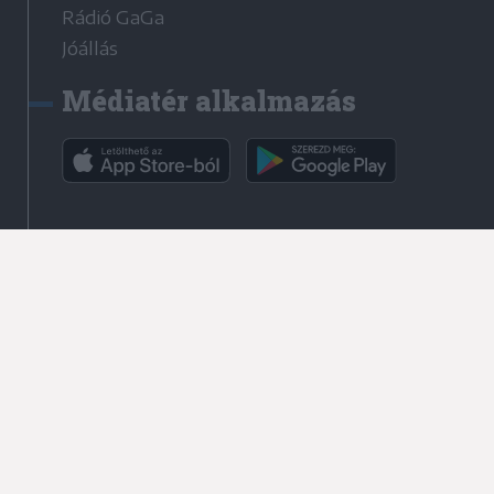
Rádió GaGa
Jóállás
Médiatér alkalmazás
Rádió GaGa alkalmazás
Kapcsolat
Írjon nekünk