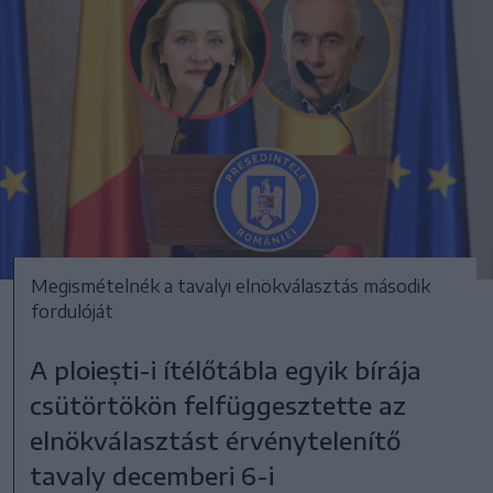
Megismételnék a tavalyi elnökválasztás második
fordulóját
A ploiești-i ítélőtábla egyik bírája
csütörtökön felfüggesztette az
elnökválasztást érvénytelenítő
tavaly decemberi 6-i