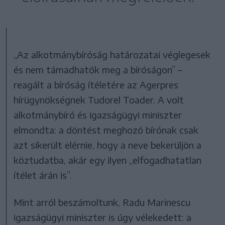
„Az alkotmánybíróság határozatai véglegesek
és nem támadhatók meg a bíróságon” –
reagált a bíróság ítéletére az Agerpres
hírügynökségnek Tudorel Toader. A volt
alkotmánybíró és igazságügyi miniszter
elmondta: a döntést meghozó bírónak csak
azt sikerült elérnie, hogy a neve bekerüljön a
köztudatba, akár egy ilyen „elfogadhatatlan
ítélet árán is”.
Mint arról beszámoltunk, Radu Marinescu
igazságügyi miniszter is úgy vélekedett: a