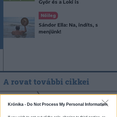
Győr és a Loki is
Nőileg
Sándor Ella: Na, indíts, s
menjünk!
A rovat további cikkei
Krónika -
Do Not Process My Personal Information
If you wish to opt-out of the sale, sharing to third parties, or