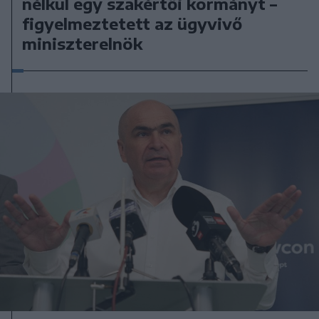
nélkül egy szakértői kormányt –
figyelmeztetett az ügyvivő
miniszterelnök