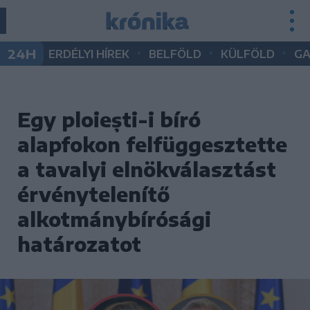
•
•
•
24H
ERDÉLYI HÍREK
BELFÖLD
KÜLFÖLD
G
Egy ploiești-i bíró
alapfokon felfüggesztette
a tavalyi elnökválasztást
érvénytelenítő
alkotmánybírósági
határozatot