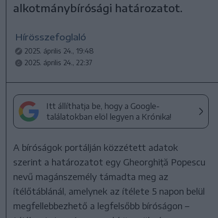
alkotmánybírósági határozatot.
Hírösszefoglaló
2025. április 24., 19:48
2025. április 24., 22:37
Itt állíthatja be, hogy a Google-
találatokban elöl legyen a Krónika!
A bíróságok portálján közzétett adatok
szerint a határozatot egy Gheorghiță Popescu
nevű magánszemély támadta meg az
ítélőtáblánál, amelynek az ítélete 5 napon belül
megfellebbezhető a legfelsőbb bíróságon –