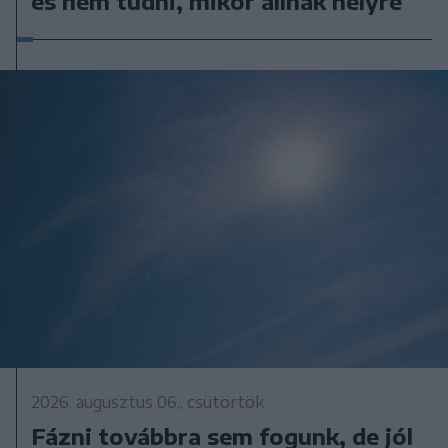
és nem tudni, mikor állnak helyre
2026. augusztus 06., csütörtök
Fázni továbbra sem fogunk, de jól