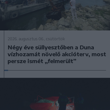
2026. augusztus 06., csütörtök
Négy éve süllyesztőben a Duna
vízhozamát növelő akcióterv, most
persze ismét „felmerült”