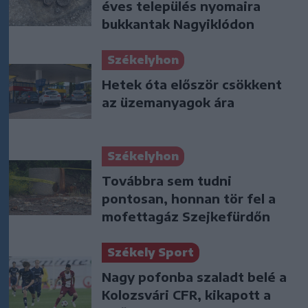
éves település nyomaira
bukkantak Nagyiklódon
Székelyhon
Hetek óta először csökkent
az üzemanyagok ára
Székelyhon
Továbbra sem tudni
pontosan, honnan tör fel a
mofettagáz Szejkefürdőn
Székely Sport
Nagy pofonba szaladt belé a
Kolozsvári CFR, kikapott a