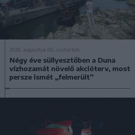
2026. augusztus 06., csütörtök
Négy éve süllyesztőben a Duna
vízhozamát növelő akcióterv, most
persze ismét „felmerült”