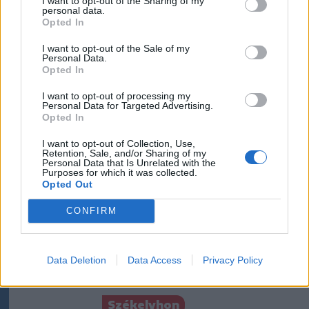
Krónika
I want to opt-out of the Sharing of my
personal data.
Opted In
Büntetőfeljelentést tett
Majka ügyvédje a romániai
I want to opt-out of the Sale of my
Personal Data.
telefonszámról érkezett
Opted In
fenyegetés miatt
I want to opt-out of processing my
Personal Data for Targeted Advertising.
Krónika
Opted In
A Majka-ügy csak a jéghegy
I want to opt-out of Collection, Use,
csúcsa, be kellene fejezni a
Retention, Sale, and/or Sharing of my
Personal Data that Is Unrelated with the
magyar–magyar acsarkodást
Purposes for which it was collected.
Opted Out
Székelyhon
CONFIRM
Tömegverekedés lett a szűk
mezőgazdasági úti vitából
Data Deletion
Data Access
Privacy Policy
Csatószegen
Székelyhon