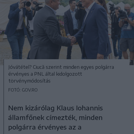
Jóvátétel? Ciucă szerint minden egyes polgárra
érvényes a PNL által kidolgozott
törvénymódosítás
FOTÓ: GOV.RO
Nem kizárólag Klaus Iohannis
államfőnek címezték, minden
polgárra érvényes az a