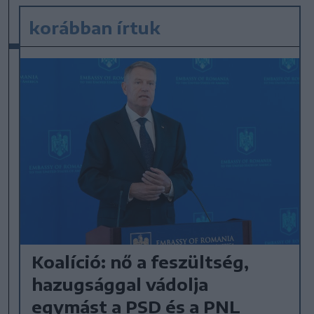
korábban írtuk
Koalíció: nő a feszültség,
hazugsággal vádolja
egymást a PSD és a PNL