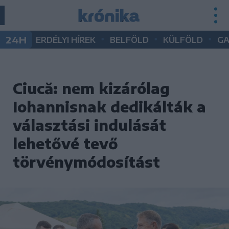
•
•
•
24H
ERDÉLYI HÍREK
BELFÖLD
KÜLFÖLD
G
Ciucă: nem kizárólag
Iohannisnak dedikálták a
választási indulását
lehetővé tevő
törvénymódosítást