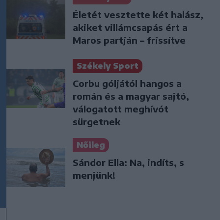
Életét vesztette két halász,
akiket villámcsapás ért a
Maros partján – frissítve
Székely Sport
Corbu góljától hangos a
román és a magyar sajtó,
válogatott meghívót
sürgetnek
Nőileg
Sándor Ella: Na, indíts, s
menjünk!