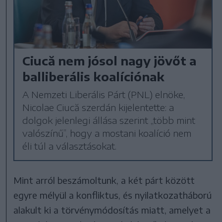
Ciucă nem jósol nagy jövőt a
balliberális koalíciónak
A Nemzeti Liberális Párt (PNL) elnöke,
Nicolae Ciucă szerdán kijelentette: a
dolgok jelenlegi állása szerint „több mint
valószínű”, hogy a mostani koalíció nem
éli túl a választásokat.
Mint arról beszámoltunk, a két párt között
egyre mélyül a konfliktus, és nyilatkozatháború
alakult ki a törvénymódosítás miatt, amelyet a