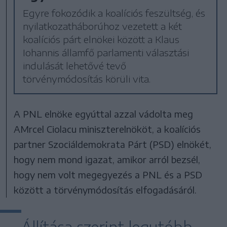
Egyre fokozódik a koalíciós feszültség, és
nyilatkozatháborúhoz vezetett a két
koalíciós párt elnökei között a Klaus
Iohannis államfő parlamenti választási
indulását lehetővé tevő
törvénymódosítás körüli vita.
A PNL elnöke egyúttal azzal vádolta meg
AMrcel Ciolacu miniszterelnököt, a koalíciós
partner Szociáldemokrata Párt (PSD) elnökét,
hogy nem mond igazat, amikor arról bezsél,
hogy nem volt megegyezés a PNL és a PSD
között a törvénymódosítás elfogadásáról.
Állítása szerint legutóbb