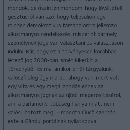
mondok, de őszintén mondom, hogy jóvátételi
gesztusról van szó, hogy teljesüljön egy
minden demokratikus társadalomra jellemző
alkotmányos rendelkezés, miszerint bármely
személynek joga van választani és választáson
indulni. Kár, hogy ez a törvényesen korábban
létező jog 2008-ban ismét kikerült a
törvényből, és ma, amikor erről tárgyalunk,
valószínűleg úgy marad, ahogy van, mert volt
egy vita és egy megállapodás ennek az
alkotmányos jognak az újbóli megerősítéséről,
ami a parlamenti többség hiánya miatt nem
valósulhatott meg” – mondta Ciucă szerdán
este a Gândul portálnak nyilatkozva.