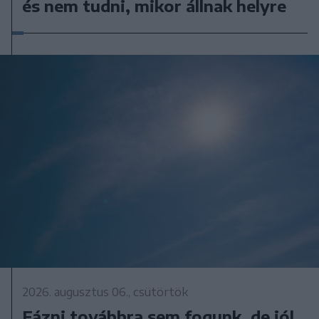
és nem tudni, mikor állnak helyre
2026. augusztus 06., csütörtök
Fázni továbbra sem fogunk, de jól