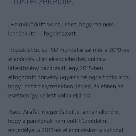
füstérzékelője.
„Ha működött volna, lehet, hogy ma nem
lennénk itt” – fogalmazott.
Hozzátette, az ISU munkatársai már a 2019-es
ellenőrzés után elrendelhették volna a
létesítmény bezárását, egy 2015-ben
elfogadott törvény ugyanis feljogosította arra,
hogy „határhelyzetekben” lépjen, és ebben az
esetben így kellett volna eljárnia.
Raed Arafat megerősítette: annak ellenére,
hogy a panziónak nem volt tűzvédelmi
engedélye, a 2019-es ellenőrzéskor a katonai