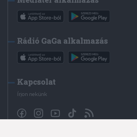
Rádió GaGa alkalmazás
Kapcsolat
Írjon nekünk