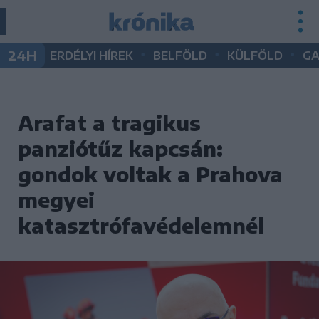
•
•
•
24H
ERDÉLYI HÍREK
BELFÖLD
KÜLFÖLD
G
Arafat a tragikus
panziótűz kapcsán:
gondok voltak a Prahova
megyei
katasztrófavédelemnél