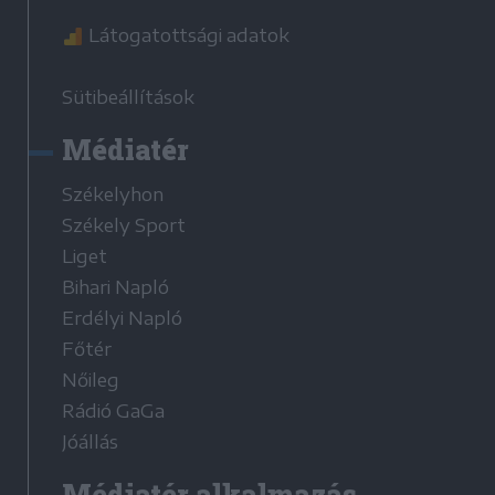
Látogatottsági adatok
Sütibeállítások
Médiatér
Székelyhon
Székely Sport
Liget
Bihari Napló
Erdélyi Napló
Főtér
Nőileg
Rádió GaGa
Jóállás
Médiatér alkalmazás