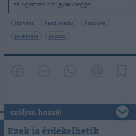
az Agerpres hírügynökséggel.
tűzvész
Raed Arafat
Prahova
probléma
panzió
szóljon hozzá!
Ezek is érdekelhetik