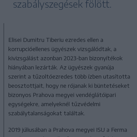
szabályszegések fölött.
Elisei Dumitru Tiberiu ezredes ellen a
korrupcióellenes ügyészek vizsgálódtak, a
kivizsgálást azonban 2023-ban bizonyítékok
hiányában lezárták. Az ügyészek gyanúja
szerint a tűzoltóezredes több ízben utasította
beosztottjait, hogy ne rójanak ki büntetéseket
bizonyos Prahova megyei vendéglátóipari
egységekre, amelyeknél tűzvédelmi
szabálytalanságokat találtak.
2019 júliusában a Prahova megyei ISU a Ferma