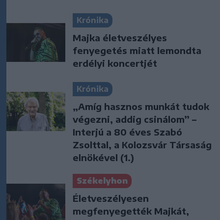
Krónika
Majka életveszélyes
fenyegetés miatt lemondta
erdélyi koncertjét
Krónika
„Amíg hasznos munkát tudok
végezni, addig csinálom” –
Interjú a 80 éves Szabó
Zsolttal, a Kolozsvár Társaság
elnökével (1.)
Székelyhon
Életveszélyesen
megfenyegették Majkát,