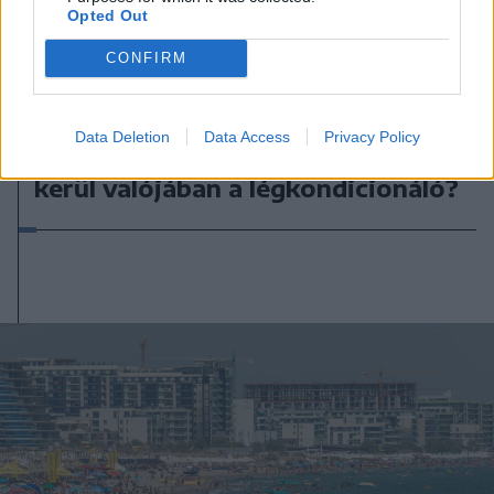
Opted Out
CONFIRM
2026. augusztus 05., szerda
Data Deletion
Data Access
Privacy Policy
Negyvenfokos kérdés: mennyibe
kerül valójában a légkondicionáló?