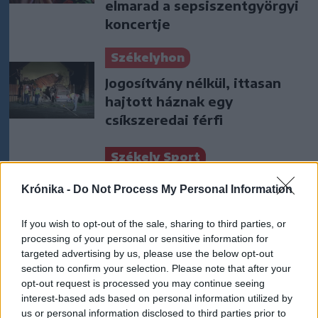
elmarad a sepsiszentgyörgyi
koncertje
Székelyhon
Jogosítvány nélkül, ittasan
hajtott háznak egy
csíkszeredai férfi
Székely Sport
Szembementek a trenddel: a
Krónika -
Do Not Process My Personal Information
Sepsi OSK és az FK
Csíkszereda kilóg a sorból a
If you wish to opt-out of the sale, sharing to third parties, or
Szuperligában
processing of your personal or sensitive information for
targeted advertising by us, please use the below opt-out
section to confirm your selection. Please note that after your
Nőileg
opt-out request is processed you may continue seeing
Sándor Ella: Na, indíts, s
interest-based ads based on personal information utilized by
menjünk!
us or personal information disclosed to third parties prior to