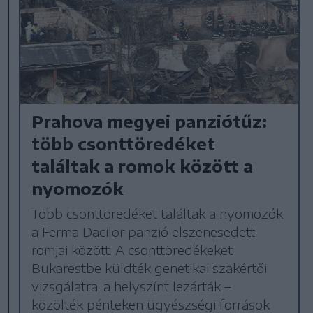
Prahova megyei panziótűz:
több csonttöredéket
találtak a romok között a
nyomozók
Több csonttöredéket találtak a nyomozók
a Ferma Dacilor panzió elszenesedett
romjai között. A csonttöredékeket
Bukarestbe küldték genetikai szakértői
vizsgálatra, a helyszínt lezárták –
közölték pénteken ügyészségi források