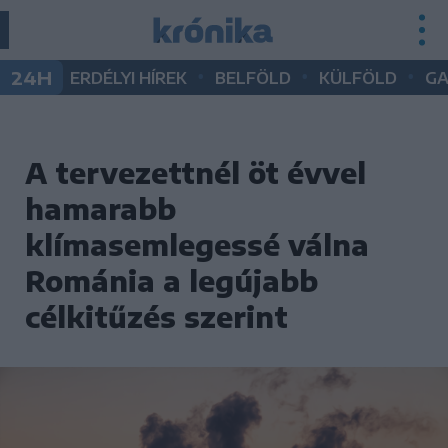
•
•
•
24H
ERDÉLYI HÍREK
BELFÖLD
KÜLFÖLD
G
A tervezettnél öt évvel
hamarabb
klímasemlegessé válna
Románia a legújabb
célkitűzés szerint