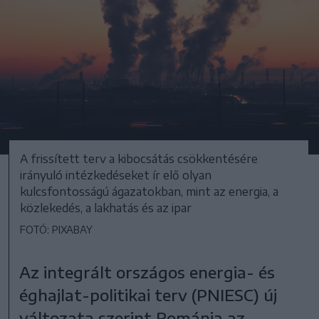
A frissített terv a kibocsátás csökkentésére
irányuló intézkedéseket ír elő olyan
kulcsfontosságú ágazatokban, mint az energia, a
közlekedés, a lakhatás és az ipar
FOTÓ: PIXABAY
Az integrált országos energia- és
éghajlat-politikai terv (PNIESC) új
változata szerint Románia az