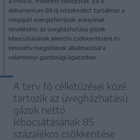
a PNIESC frissített változatát. Ez a
dokumentum 89 új intézkedést tartalmaz a
megújuló energiaforrások arányának
növelésére, az üvegházhatású gázok
kibocsátásának jelentős csökkentésére és
innovatív megoldások alkalmazására
valamennyi gazdasági ágazatban.
A terv fő célkitűzései közé
tartozik az üvegházhatású
gázok nettó
kibocsátásának 85
százalékos csökkentése