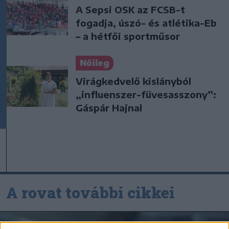
A Sepsi OSK az FCSB-t
fogadja, úszó- és atlétika-Eb
– a hétfői sportműsor
Nőileg
Virágkedvelő kislányból
„influenszer-füvesasszony”:
Gáspár Hajnal
A rovat további cikkei