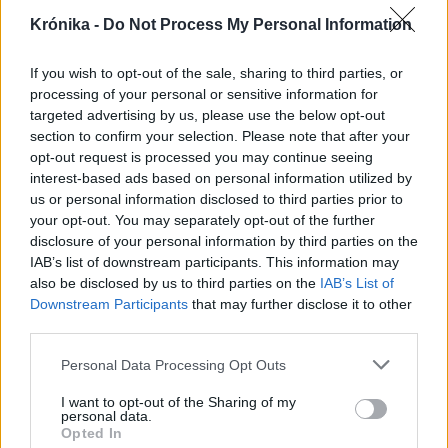
Krónika -
Do Not Process My Personal Information
If you wish to opt-out of the sale, sharing to third parties, or
processing of your personal or sensitive information for
targeted advertising by us, please use the below opt-out
section to confirm your selection. Please note that after your
opt-out request is processed you may continue seeing
interest-based ads based on personal information utilized by
us or personal information disclosed to third parties prior to
your opt-out. You may separately opt-out of the further
disclosure of your personal information by third parties on the
IAB’s list of downstream participants. This information may
also be disclosed by us to third parties on the
IAB’s List of
2026. augusztus 10., hétfő
Downstream Participants
that may further disclose it to other
third parties.
Agresszív sofőrök réme a jól
működő állampolgári bejelentés
Personal Data Processing Opt Outs
I want to opt-out of the Sharing of my
personal data.
Opted In