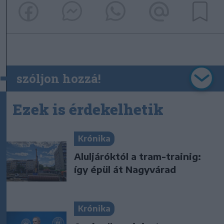
szóljon hozzá!
Ezek is érdekelhetik
Krónika
Aluljáróktól a tram-trainig:
így épül át Nagyvárad
Krónika