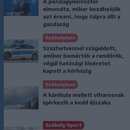
A pénzügyminiszter
elmondta, mikor kezdhetjük
azt érezni, hogy talpra állt a
gazdaság
Székelyhon
Százhetvennel száguldott,
amikor bemérték a rendőrök,
végül hatósági kíséretet
kapott a kórházig
Székelyhon
A kánikula mellett viharosnak
ígérkezik a kedd éjszaka
Székely Sport