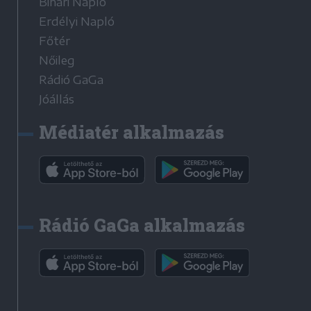
Bihari Napló
Erdélyi Napló
Főtér
Nőileg
Rádió GaGa
Jóállás
Médiatér alkalmazás
Rádió GaGa alkalmazás