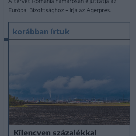
A tervet Románia hamarosan eljuttatja az
Európai Bizottsághoz – írja az Agerpres.
korábban írtuk
Kilencven százalékkal